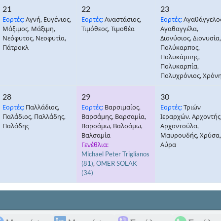
21
22
23
Εορτές:
Αγνή, Ευγένιος,
Εορτές:
Αναστάσιος,
Εορτές:
Αγαθάγγελος
Μάξιμος, Μάξιμη,
Τιμόθεος, Τιμοθέα
Αγαθαγγέλα,
Νεόφυτος, Νεοφυτία,
Διονύσιος, Διονυσία,
Πάτροκλ
Πολύκαρπος,
Πολυκάρπης,
Πολυκαρπία,
Πολυχρόνιος, Χρόν
28
29
30
Εορτές:
Παλλάδιος,
Εορτές:
Βαρσιμαίος,
Εορτές:
Τριών
Παλάδιος, Παλλάδης,
Βαρσάμης, Βαρσαμία,
Ιεραρχών. Αρχοντής
Παλάδης
Βαρσάμω, Βαλσάμω,
Αρχοντούλα,
Βαλσαμία
Μαυρουδής, Χρύσα,
Γενέθλια:
Αύρα
Michael Peter Triglianos
(81)
,
ÖMER SOLAK
(34)