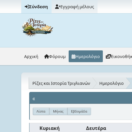
Σύνδεση
Εγγραφή μέλους
Αρχική
Φόρουμ
Ημερολόγιο
Εικονοθή
Ρίζες και Ιστορία Τριγλιανών
Ημερολόγιο
«
Λίστα
Μήνας
Εβδομάδα
Κυριακή
Δευτέρα