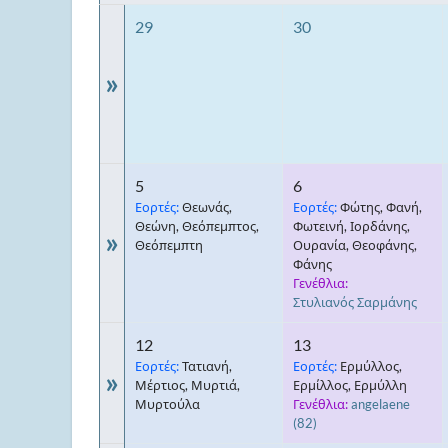
29
30
»
5
6
Εορτές:
Θεωνάς,
Εορτές:
Φώτης, Φανή,
Θεώνη, Θεόπεμπτος,
Φωτεινή, Ιορδάνης,
»
Θεόπεμπτη
Ουρανία, Θεοφάνης,
Φάνης
Γενέθλια:
Στυλιανός Σαρμάνης
12
13
Εορτές:
Τατιανή,
Εορτές:
Ερμύλλος,
»
Μέρτιος, Μυρτιά,
Ερμίλλος, Ερμύλλη
Μυρτούλα
Γενέθλια:
angelaene
(82)