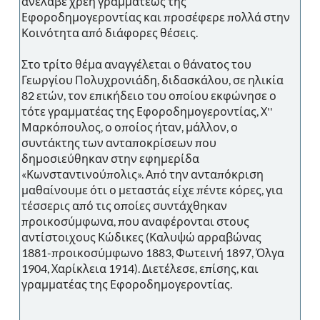
ανέλαβε χρέη γραμματέως της
Εφοροδημογεροντίας και προσέφερε πολλά στην
Κοινότητα από διάφορες θέσεις.
Στο τρίτο θέμα αναγγέλεται ο θάνατος του
Γεωργίου Πολυχρονιάδη, διδασκάλου, σε ηλικία
82 ετών, τον επικήδειο του οποίου εκφώνησε ο
τότε γραμματέας της Εφοροδημογεροντίας, Χ''
Μαρκόπουλος, ο οποίος ήταν, μάλλον, ο
συντάκτης των ανταποκρίσεων που
δημοσιεύθηκαν στην εφημερίδα
«Κωνσταντινούπολις». Από την ανταπόκριση
μαθαίνουμε ότι ο μεταστάς είχε πέντε κόρες, για
τέσσερις από τις οποίες συντάχθηκαν
προικοσύμφωνα, που αναφέρονται στους
αντίστοιχους Κώδικες (Καλυψώ αρραβώνας
1881-προικοσύμφωνο 1883, Φωτεινή 1897, Όλγα
1904, Χαρίκλεια 1914). Διετέλεσε, επίσης, και
γραμματέας της Εφοροδημογεροντίας.