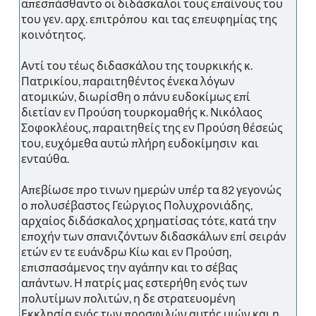
απεσπάσθαντο οι διδάσκαλοι τους επαίνους του
του γεν. αρχ. επιτρόπου και τας επευφημίας της
κοινότητος.
Αντί του τέως διδασκάλου της τουρκικής κ.
Πατρικίου, παραιτηθέντος ένεκα λόγων
ατομικών, διωρίσθη ο πάνυ ευδοκίμως επί
διετίαν εν Προύση τουρκομαθής κ. Νικόλαος
Σοφοκλέους, παραιτηθείς της εν Προύση θέσεώς
του, ευχόμεθα αυτώ πλήρη ευδοκίμησιν και
ενταύθα.
Απεβίωσε προ τινων ημερών υπέρ τα 82 γεγονώς
ο πολυσέβαστος Γεώργιος Πολυχρονιάδης,
αρχαίος διδάσκαλος χρηματίσας τότε, κατά την
εποχήν των σπανιζόντων διδασκάλων επί σειράν
ετών εν τε ευάνδρω Κίω και εν Προύση,
επισπασάμενος την αγάπην και το σέβας
απάντων. Η πατρίς μας εστερήθη ενός των
πολυτίμων πολιτών, η δε στρατευομένη
Εκκλησία ενός των προσφιλών αυτής υιών και η