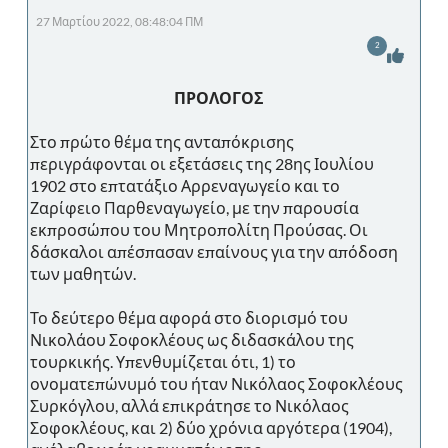
27 Μαρτίου 2022, 08:48:04 ΠΜ
2
ΠΡΟΛΟΓΟΣ
Στο πρώτο θέμα της ανταπόκρισης
περιγράφονται οι εξετάσεις της 28ης Ιουλίου
1902 στο επτατάξιο Αρρεναγωγείο και το
Ζαρίφειο Παρθεναγωγείο, με την παρουσία
εκπροσώπου του Μητροπολίτη Προύσας. Οι
δάσκαλοι απέσπασαν επαίνους για την απόδοση
των μαθητών.
Το δεύτερο θέμα αφορά στο διορισμό του
Νικολάου Σοφοκλέους ως διδασκάλου της
τουρκικής. Υπενθυμίζεται ότι, 1) το
ονοματεπώνυμό του ήταν Νικόλαος Σοφοκλέους
Συρκόγλου, αλλά επικράτησε το Νικόλαος
Σοφοκλέους, και 2) δύο χρόνια αργότερα (1904),