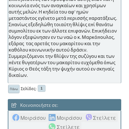
κοινωνία ενός των αναγκαίων και χρησίμων
αυτής μελών. Η κηδεία του αφ' ημών
μεταστάντος εγένετο μετά περισσής παρατάξεως.
Σπανίως εξεδηλώθη τοιαύτη θλίψις επί θανάτω
συμπολίτου εκ των άλλοτε επιφανών. Επικήδειον
λόγον εξεφώνησεν εν τω ναώ ο κ. Μαρκόπουλος,
εξάρας τας αρετάς του μακαρίτου και την
καθόλου κοινωνικήν αυτού δράσιν.
Συμμεριζόμενοι την θλίψιν της συζύγου και των
πέντε θυγατέρων του μακαρίτου ευχόμεθα όπως
Κύριος ο Θεός τάξη την ψυχήν αυτού εν σκηναίς
δικαίων.
Σελίδες
1
Πάνω
Κοινοποιήστε σε:
Μοιράσου
Μοιράσου
Στείλετε
Στείλετε