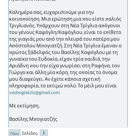
Καλημέρα σας, ευχαριστούμε για την
κοινοποίηση. Μια ερώτηση μια που είστε παλιός
Τριγλιανός. Υπάρχουν στη Νέα Τρίγλια απόγονοι
του γένους Καφόγλη/Καφόγλου, είναι το επίθετο
της γιαγιάς μου από την πλευρά του πατέρα μου
Απόστολου Μπογιατζή. Στη Νέα Τρίγλια έμεναν ο
πρώτος ξάδελφός του Βασίλης Καφόγλου με τη
γυναίκα του Ευδοκία, είχαν τρία παιδιά, την
Αριάδνη που την είχα γνωρίσει στη Ραφήνα, τον
Γιώργο και άλλη μία κόρη, της οποίας το όνομα
μου διαφεύγει. Αν έχετε κάποια σχετική
πληροφορία, το εκτιμώ πολύ. Το μέιλ μου είναι
vasbogiatzis@gmail.com
Με εκτίμηση,
Βασίλης Μπογιατζής
Σελίδες
1
Πάνω