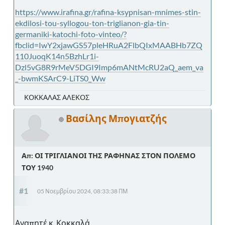
https://www.irafina.gr/rafina-ksypnisan-mnimes-stin-
ekdilosi-tou-syllogou-ton-triglianon-gia-tin-
germaniki-katochi-foto-vinteo/?
fbclid=IwY2xjawGS57pleHRuA2FlbQIxMAABHb7ZQ
110JuoqK14n5BzhLr1i-
Dzl5vG8R9rMeV5DGI9Imp6mANtMcRU2aQ_aem_va
_-bwmKSArC9-LiTS0_Ww
ΚΟΚΚΑΛΑΣ ΑΛΕΚΟΣ
Βασίλης Μπογιατζής
Απ: ΟΙ ΤΡΙΓΛΙΑΝΟΙ ΤΗΣ ΡΑΦΗΝΑΣ ΣΤΟΝ ΠΟΛΕΜΟ
ΤΟΥ 1940
#1
05 Νοεμβρίου 2024, 08:33:38 ΠΜ
Αγαπητέ κ. Κοκκαλά,