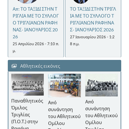
Απ: ΤΟ ΤΑΞΙΔΙ ΣΤΗΝ Τ
ΤΟ ΤΑΞΙΔΙ ΣΤΗΝ ΤΡΙΓΛ
ΡΙΓΛΙΑ ΜΕ ΤΟ ΣΥΛΛΟΓ
ΙΑ ΜΕ ΤΟ ΣΥΛΛΟΓΟ Τ
Ο ΤΡΙΓΛΙΑΝΩΝ ΡΑΦΗ
ΡΙΓΛΙΑΝΩΝ ΡΑΦΗΝΑ
ΝΑΣ- ΙΑΝΟΥΑΡΙΟΣ 20
Σ- ΙΑΝΟΥΑΡΙΟΣ 2026
26
27 Ιανουαρίου 2026 - 1:2
25 Απριλίου 2026 - 7:10 π.
8 π.μ.
μ.
Αθλητικές εικόνες
Απ
Παναθλητικός
Από
Από
κού
συ
Όμιλος
συνάντηση
συνάντηση
το
Τριγλίας
του Αθλητικού
του Αθλητικού
Ομ
(Π.Ο.Τ.) στην
Ομίλου
Ομίλου
ε
Τρ
Ραφήνα.