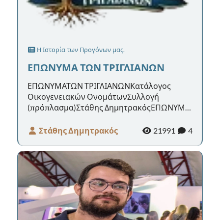
Η Ιστορία των Προγόνων μας.
ΕΠΩΝΥΜΑ ΤΩΝ ΤΡΙΓΛΙΑΝΩΝ
ΕΠΩΝΥΜΑΤΩΝ ΤΡΙΓΛΙΑΝΩΝΚατάλογος
Οικογενειακών ΟνομάτωνΣυλλογή
(πρόπλασμα)Στάθης ΔημητρακόςΕΠΩΝΥΜΑ
ΤΡΙΓΛΙΑΝΏΝΣυλλογή – Ετυμολογία –
Ιστορία1. Γράψτε α...
Στάθης Δημητρακός
21991
4