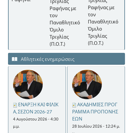
Τριγλίας
Τριγλίας
Ρα
Ραφήνας με
Ραφήνας με
κό
το
τον
τον
Πα
Παναθλητικό
Παναθλητικό
Όμ
Όμιλο
Όμιλο
Τρ
Τριγλίας
Τριγλίας
(Π.
(Π.Ο.Τ.)
(Π.Ο.Τ.)
Αθλητικές ενημερώσεις
ΕΝΑΡΞΗ ΚΑΙ ΦΙΛΙΚ
ΑΚΑΔΗΜΙΕΣ ΠΡΟΓ
Α, ΣΕΖΟΝ 2026-27
ΡΑΜΜΑ ΠΡΟΠΟΝΗΣ
ΕΩΝ
4 Αυγούστου 2026 - 4:30
μ.μ.
28 Ιουλίου 2026 - 12:24 μ.