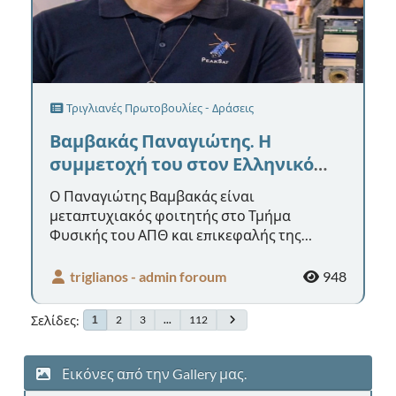
Τριγλιανές Πρωτοβουλίες - Δράσεις
Βαμβακάς Παναγιώτης. Η
συμμετοχή του στον Ελληνικό
νανοδορυφόρο PeakSat.
Ο Παναγιώτης Βαμβακάς είναι
μεταπτυχιακός φοιτητής στο Τμήμα
Φυσικής του ΑΠΘ και επικεφαλής της
φοιτητικής ομάδας PeakSat. Εντάχθηκε στην
ομάδα το 202...
triglianos - admin foroum
948
Σελίδες
2
3
...
112
1
Εικόνες από την Gallery μας.