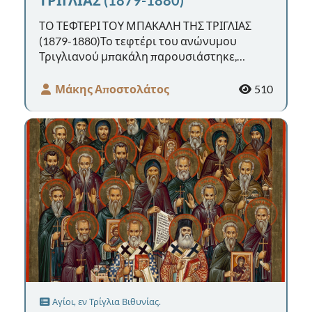
ΤΟ ΤΕΦΤΕΡΙ ΤΟΥ ΜΠΑΚΑΛΗ ΤΗΣ ΤΡΙΓΛΙΑΣ
(1879-1880)Το τεφτέρι του ανώνυμου
Τριγλιανού μπακάλη παρουσιάστηκε,
αρχικά, στο βίντεο «Πολιτιστικό
Ημερολόγιο» μ...
Μάκης Αποστολάτος
510
Αγίοι, εν Τρίγλια Βιθυνίας.