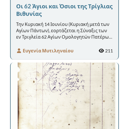
Οι 62 Άγιοι και Όσιοι της Τρίγλιας
Βιθυνίας
Την Κυριακή 14 Ιουνίου (Κυριακή μετά των
Αγίων Πάντων), εορτάζεται η Σύναξις των
εν Τριγλεία 62 Αγίων Ομολογητών Πατέρων.
Τη έρευνα για την καταγραφή ...
Ευγενία Μυτιληναίου
211