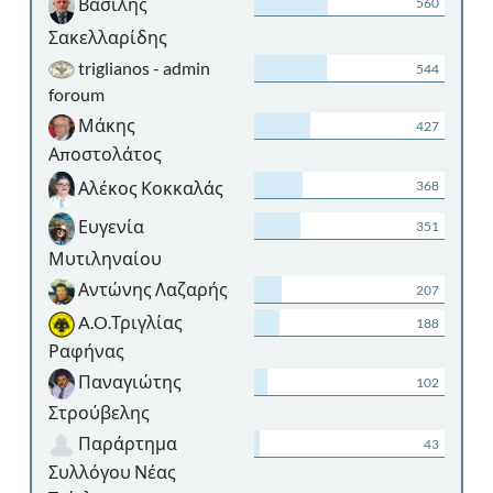
Βασίλης
560
Σακελλαρίδης
triglianos - admin
544
foroum
Μάκης
427
Αποστολάτος
Αλέκος Κοκκαλάς
368
Ευγενία
351
Μυτιληναίου
Αντώνης Λαζαρής
207
A.O.Τριγλίας
188
Ραφήνας
Παναγιώτης
102
Στρούβελης
Παράρτημα
43
Συλλόγου Νέας