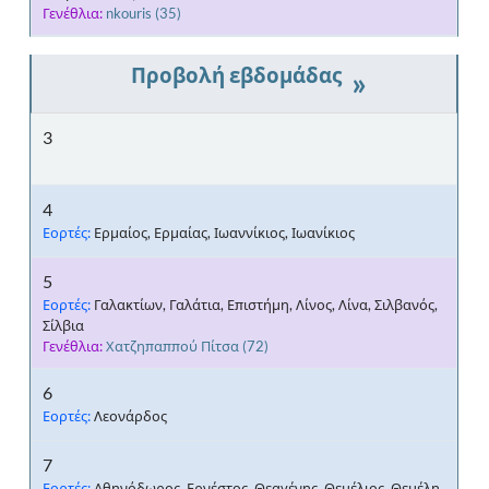
Γενέθλια:
nkouris
(35)
»
3
4
Εορτές:
Ερμαίος, Ερμαίας, Ιωαννίκιος, Ιωανίκιος
5
Εορτές:
Γαλακτίων, Γαλάτια, Επιστήμη, Λίνος, Λίνα, Σιλβανός,
Σίλβια
Γενέθλια:
Χατζηπαππού Πίτσα
(72)
6
Εορτές:
Λεονάρδος
7
Εορτές:
Αθηνόδωρος, Ερνέστος, Θεαγένης, Θεμέλιος, Θεμέλη