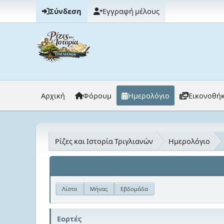
Σύνδεση
Εγγραφή μέλους
Αρχική
Φόρουμ
Ημερολόγιο
Εικονοθή
Ρίζες και Ιστορία Τριγλιανών
Ημερολόγιο
Λίστα
Μήνας
Εβδομάδα
Εορτές