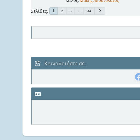
Μέλος:
Μάκης Αποστολάτος
Σελίδες
2
3
...
34
1
Κοινοποιήστε σε: