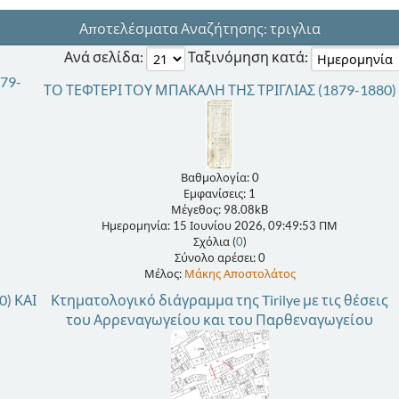
Αποτελέσματα Αναζήτησης: τριγλια
Ανά σελίδα:
Ταξινόμηση κατά:
79-
ΤΟ ΤΕΦΤΕΡΙ ΤΟΥ ΜΠΑΚΑΛΗ ΤΗΣ ΤΡΙΓΛΙΑΣ (1879-1880)
Βαθμολογία: 0
Εμφανίσεις: 1
Μέγεθος: 98.08kB
Ημερομηνία: 15 Ιουνίου 2026, 09:49:53 ΠΜ
Σχόλια (
0
)
Σύνολο αρέσει: 0
Μέλος:
Μάκης Αποστολάτος
) ΚΑΙ
Κτηματολογικό διάγραμμα της Tirilye με τις θέσεις
του Αρρεναγωγείου και του Παρθεναγωγείου