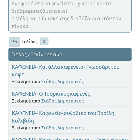
Αναφορά στα καφενεία του χωριού και τα
διαδραματιζόμενα εκεί.
0 Μέλη και 1 Επισκέπτης διαβάζουν αυτόν τον
πίνακα.
Σελίδες
1
Κάτω
Τίτλος
/
Ξεκίνησε από
ΚΑΦΕΝΕΙΑ- Και άλλα καφενεία- Γλωσσάρι του
καφέ
Ξεκίνησε από
Στάθης Δημητρακός
ΚΑΦΕΝΕΙΑ- Ο Τούρκικος καφενές
Ξεκίνησε από
Στάθης Δημητρακός
ΚΑΦΕΝΕΙΑ- Καφενείο-ουζάδικο του Βασίλη
Κολιβίδη
Ξεκίνησε από
Στάθης Δημητρακός
ΚΑΦΕΝΕΙΑ- Καφενείο του Χάσικου- Καφενείο του