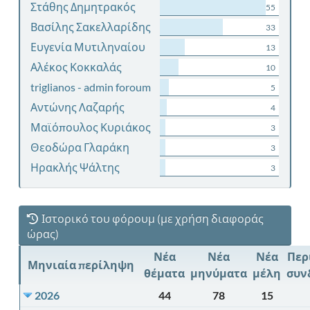
Στάθης Δημητρακός
55
Βασίλης Σακελλαρίδης
33
Ευγενία Μυτιληναίου
13
Αλέκος Κοκκαλάς
10
triglianos - admin foroum
5
Αντώνης Λαζαρής
4
Μαϊόπουλος Κυριάκος
3
Θεοδώρα Γλαράκη
3
Ηρακλής Ψάλτης
3
Ιστορικό του φόρουμ (με χρήση διαφοράς
ώρας)
Νέα
Νέα
Νέα
Περ
Μηνιαία περίληψη
θέματα
μηνύματα
μέλη
συν
2026
44
78
15