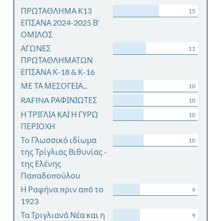
ΠΡΩΤΑΘΛΗΜΑ Κ13
15
ΕΠΣΑΝΑ 2024-2025 Β'
ΟΜΙΛΟΣ
ΑΓΩΝΕΣ
11
ΠΡΩΤΑΘΛΗΜΑΤΩΝ
ΕΠΣΑΝΑ Κ-18 & Κ-16
ΜΕ ΤΑ ΜΕΣΟΓΕΙΑ...
10
RAFINA ΡΑΦΙΝΙΩΤΕΣ
10
Η ΤΡΙΓΛΙΑ ΚΑΙ Η ΓΥΡΩ
10
ΠΕΡΙΟΧΗ
Το Γλωσσικό ιδίωμα
10
της Τρίγλιας Βιθυνίας -
της Ελένης
Παπαδοπούλου
Η Ραφήνα πριν από το
9
1923
Τα Τριγλιανά Νέα και η
9