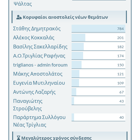
Ψάλτας
Κορυφαίοι αποστολείς νέων θεμάτων
Στάθης Δημητρακός
784
Αλέκος Κοκκαλάς
201
Βασίλης Σακελλαρίδης
182
A.O.Τριγλίας Ραφήνας
174
triglianos - admin foroum
150
Μάκης Αποστολάτος
121
Ευγενία Μυτιληναίου
109
Αντώνης Λαζαρής
67
Παναγιώτης
43
Στρούβελης
Παράρτημα Συλλόγου
40
Νέας Τρίγλιας
Μεγαλύτερος χρόνος σύνδεσης