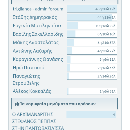
triglianos - admin foroum
48η 20ώ 19λ
Στάθης Δημητρακός
44η 11ώ 1λ
Ευγενία Μυτιληναίου
10η 16ώ 22λ
Βασίλης Σακελλαρίδης
8η 10ώ 10λ
Μάκης Αποστολάτος
6η 21ώ 37λ
Αντώνης Λαζαρής
4η 23ώ 27λ
Καραγιάννης Θανάσης
3η 6ώ 11λ
Ηρώ Πιστικού
2η 16ώ 55λ
Παναγιώτης
2η 14ώ 26λ
Στρούβελης
Αλέκος Κοκκαλάς
1η 6ώ 31λ
Τα κορυφαία μηνύματα που αρέσουν
Ο ΑΡΧΙΜΑΝΔΡΙΤΗΣ
4
ΣΤΕΦΑΝΟΣ ΠΕΠΠΑΣ
ΣΤΗΝ ΠΑΝΤΟΒΑΣΙΛΙΣΣΑ