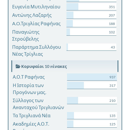
Ευγενία Μυτιληναίου
351
Αντώνης Λαζαρής
207
A.O.Τριγλίας Ραφήνας
188
Παναγιώτης
102
Στρούβελης
Παράρτημα Συλλόγου
43
Νέας Τρίγλιας
Κορυφαίοι 10 πίνακες
Α.Ο.Τ Ραφήνας
937
Η Ιστορία των
317
Προγόνων μας.
Σύλλογος των
210
Απανταχού Τριγλιανών
Τα Τριγλιανά Νέα
135
Ακαδημίες Α.Ο.Τ.
125