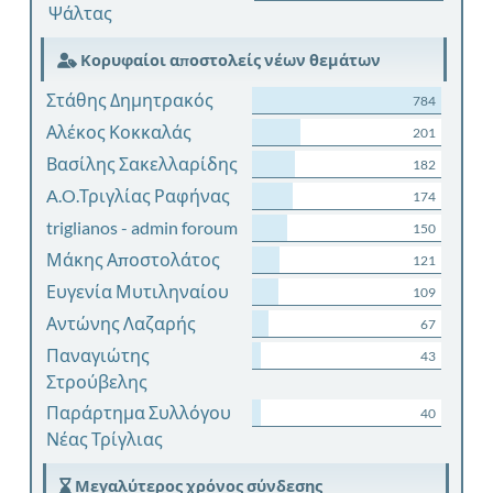
Ψάλτας
Κορυφαίοι αποστολείς νέων θεμάτων
Στάθης Δημητρακός
784
Αλέκος Κοκκαλάς
201
Βασίλης Σακελλαρίδης
182
A.O.Τριγλίας Ραφήνας
174
triglianos - admin foroum
150
Μάκης Αποστολάτος
121
Ευγενία Μυτιληναίου
109
Αντώνης Λαζαρής
67
Παναγιώτης
43
Στρούβελης
Παράρτημα Συλλόγου
40
Νέας Τρίγλιας
Μεγαλύτερος χρόνος σύνδεσης