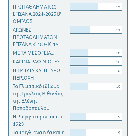
ΠΡΩΤΑΘΛΗΜΑ Κ13
15
ΕΠΣΑΝΑ 2024-2025 Β'
ΟΜΙΛΟΣ
ΑΓΩΝΕΣ
11
ΠΡΩΤΑΘΛΗΜΑΤΩΝ
ΕΠΣΑΝΑ Κ-18 & Κ-16
ΜΕ ΤΑ ΜΕΣΟΓΕΙΑ...
10
RAFINA ΡΑΦΙΝΙΩΤΕΣ
10
Η ΤΡΙΓΛΙΑ ΚΑΙ Η ΓΥΡΩ
10
ΠΕΡΙΟΧΗ
Το Γλωσσικό ιδίωμα
10
της Τρίγλιας Βιθυνίας -
της Ελένης
Παπαδοπούλου
Η Ραφήνα πριν από το
9
1923
Τα Τριγλιανά Νέα και η
9