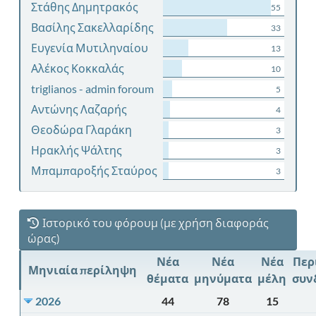
Στάθης Δημητρακός
55
Βασίλης Σακελλαρίδης
33
Ευγενία Μυτιληναίου
13
Αλέκος Κοκκαλάς
10
triglianos - admin foroum
5
Αντώνης Λαζαρής
4
Θεοδώρα Γλαράκη
3
Ηρακλής Ψάλτης
3
Μπαμπαροξής Σταύρος
3
Ιστορικό του φόρουμ (με χρήση διαφοράς
ώρας)
Νέα
Νέα
Νέα
Περ
Μηνιαία περίληψη
θέματα
μηνύματα
μέλη
συν
2026
44
78
15