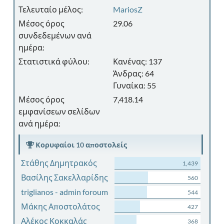
Τελευταίο μέλος:
MariosZ
Μέσος όρος
29.06
συνδεδεμένων ανά
ημέρα:
Στατιστικά φύλου:
Κανένας: 137
Άνδρας: 64
Γυναίκα: 55
Μέσος όρος
7,418.14
εμφανίσεων σελίδων
ανά ημέρα:
Κορυφαίοι 10 αποστολείς
Στάθης Δημητρακός
1,439
Βασίλης Σακελλαρίδης
560
triglianos - admin foroum
544
Μάκης Αποστολάτος
427
Αλέκος Κοκκαλάς
368