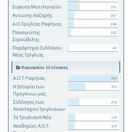
Ευγενία Μυτιληναίου
351
Αντώνης Λαζαρής
207
A.O.Τριγλίας Ραφήνας
188
Παναγιώτης
102
Στρούβελης
Παράρτημα Συλλόγου
43
Νέας Τρίγλιας
Κορυφαίοι 10 πίνακες
Α.Ο.Τ Ραφήνας
937
Η Ιστορία των
317
Προγόνων μας.
Σύλλογος των
210
Απανταχού Τριγλιανών
Τα Τριγλιανά Νέα
135
Ακαδημίες Α.Ο.Τ.
125