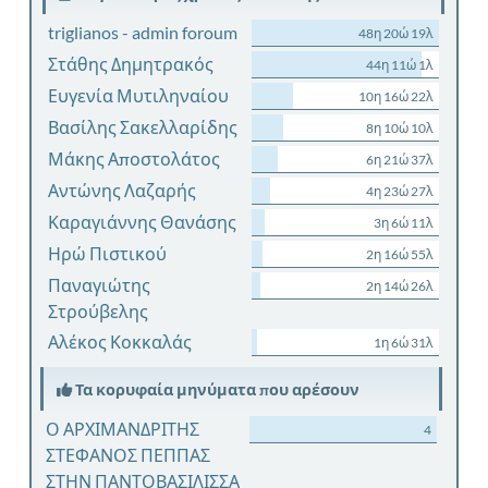
triglianos - admin foroum
48η 20ώ 19λ
Στάθης Δημητρακός
44η 11ώ 1λ
Ευγενία Μυτιληναίου
10η 16ώ 22λ
Βασίλης Σακελλαρίδης
8η 10ώ 10λ
Μάκης Αποστολάτος
6η 21ώ 37λ
Αντώνης Λαζαρής
4η 23ώ 27λ
Καραγιάννης Θανάσης
3η 6ώ 11λ
Ηρώ Πιστικού
2η 16ώ 55λ
Παναγιώτης
2η 14ώ 26λ
Στρούβελης
Αλέκος Κοκκαλάς
1η 6ώ 31λ
Τα κορυφαία μηνύματα που αρέσουν
Ο ΑΡΧΙΜΑΝΔΡΙΤΗΣ
4
ΣΤΕΦΑΝΟΣ ΠΕΠΠΑΣ
ΣΤΗΝ ΠΑΝΤΟΒΑΣΙΛΙΣΣΑ