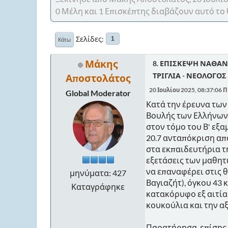
0 Μέλη και 1 Επισκέπτης διαβάζουν αυτό το 
Σελίδες
1
Κάτω
Μάκης
8. ΕΠΙΣΚΕΨΗ ΝΑΘΑΝ
ΤΡΙΓΛΙΑ - ΝΕΟΛΟΓΟΣ 
Αποστολάτος
20 Ιουλίου 2025, 08:37:06 
Global Moderator
Κατά την έρευνα τω
Βουλής των Ελλήνων,
στον τόμο του Β' εξα
20.7 ανταπόκριση απ
στα εκπαιδευτήρια τη
εξετάσεις των μαθητ
να επαναφέρει στις 
μηνύματα: 427
Βαγιαζήτ), όγκου 43 
Καταγράφηκε
κατακόρυφο εξ αιτίας
κουκούλια και την αξ
Παρατήρησα, επίσης 