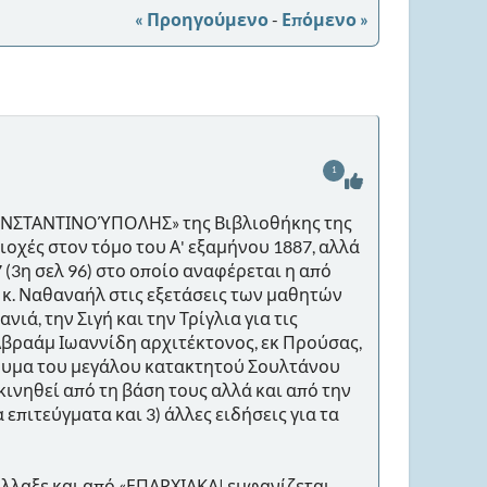
« Προηγούμενο
-
Επόμενο »
1
ΩΝΣΤΑΝΤΙΝΟΎΠΟΛΗΣ» της Βιβλιοθήκης της
ιοχές στον τόμο του Α' εξαμήνου 1887, αλλά
7 (3η σελ 96) στο οποίο αναφέρεται η από
 κ. Ναθαναήλ στις εξετάσεις των μαθητών
ιά, την Σιγή και την Τρίγλια για τις
Αβραάμ Ιωαννίδη αρχιτέκτονος, εκ Προύσας,
ίδρυμα του μεγάλου κατακτητού Σουλτάνου
ακινηθεί από τη βάση τους αλλά και από την
πιτεύγματα και 3) άλλες ειδήσεις για τα
άλλαξε και από «ΕΠΑΡΧΙΑΚΑ| εμφανίζεται