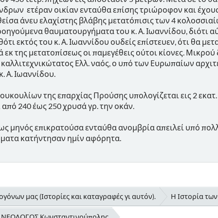
ίνδρων ετέραν οικίαν ενταύθα επίσης τριώροφον και έχουσ
θείσα άνευ ελαχίστης βλάβης μετατόπισις των 4 κολοσσια
ροηγούμενα θαυματουργήματα του κ. Α. Ιωαννίδου, διότι 
τι εκτός του κ. Α. Ιωαννίδου ουδείς επίστευεν, ότι θα με
εκ της μετατοπίσεως οι παμεγέθεις ούτοι κίονες. Μικρού 
λα καλλιτεχνικώτατος Ελλ. ναός, ο υπό των Ευρωπαίων αρχ
. Α. Ιωαννίδου.
ουκουλίων της επαρχίας Προύσης υπολογίζεται εις 2 εκατ. 
από 240 έως 250 χρυσά γρ. την οκάν.
εως μηνός επικρατούσα ενταύθα ανομβρία απειλεί υπό πολλ
ύματα κατήντησαν ημίν αφόρητα.
γόνων μας (Ιστορίες και καταγραφές γι αυτόν).
Η Ιστορία τω
δα ΝΕΟΛΟΓΟΣ Κωνσταντινούπολης