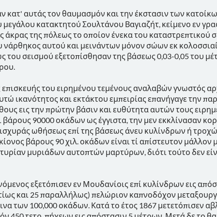
αν κατ' αυτάς τον θαυμασμόν και την έκστασιν των κατοίκω
υ μεγάλου κατακτητού Σουλτάνου Βαγιαζήτ, κείμενο εν γρα
 άκρας της πόλεως το οποίον ένεκα του καταστρεπτικού 
 νάρθηκος αυτού και μεινάντων μόνον σώων εκ κολοσσιαί
ς του σεισμού εξετοπίσθησαν της βάσεως 0,03-0,05 του μέτ
τρου.
ς επισκευής του ειρημένου τεμένους αναλαβών γνωστός α
αυτώ ικανότητος και εκτάκτου εμπειρίας επανήγαγε την π
ους εις την πρώτην βάσιν και ευθύτητα αυτών τους ειρημέ
οι βάρους 90000 οκάδων ως έγγιστα, την μεν εκκλίνασαν κο
ισχυράς ωθήσεως επί της βάσεως άνευ κυλίνδρων ή τροχών 
κίονος βάρους 90 χιλ. οκάδων είναι τί απίστευτον μάλλον
ρτυρίαν μυριάδων αυτοπτών μαρτύρων, διότι τούτο δεν ε
νόμενος εξετόπισεν εν Μουδανίοις επί κυλίνδρων εις από
ντίως και 25 παραλλήλως) πελώριον καπνοδόχον μεταξουρ
κεινα των 100,000 οκάδων. Κατά το έτος 1867 μετετόπισεν 
όν 450 τετρ. πήχεων εις απόστασιν 5 μέτρων. Μετά δε το θ