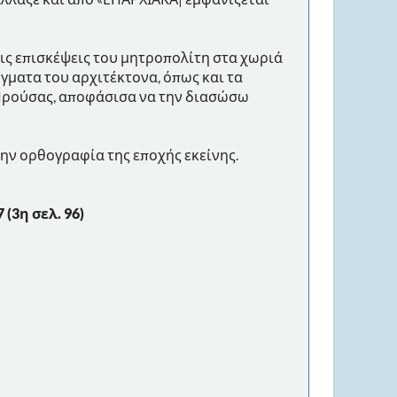
τις επισκέψεις του μητροπολίτη στα χωριά
ύγματα του αρχιτέκτονα, όπως και τα
α Προύσας, αποφάσισα να την διασώσω
ην ορθογραφία της εποχής εκείνης.
(3η σελ. 96)