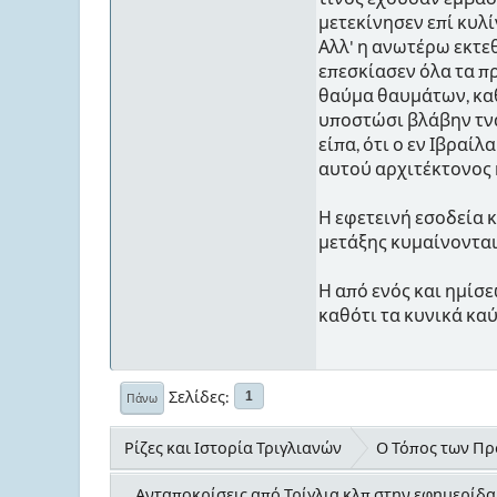
μετεκίνησεν επί κυλ
Αλλ' η ανωτέρω εκτε
επεσκίασεν όλα τα π
θαύμα θαυμάτων, καθό
υποστώσι βλάβην τνά 
είπα, ότι ο εν Ιβραί
αυτού αρχιτέκτονος κ
Η εφετεινή εσοδεία κ
μετάξης κυμαίνονται 
Η από ενός και ημίσ
καθότι τα κυνικά κα
Σελίδες
1
Πάνω
Ρίζες και Ιστορία Τριγλιανών
Ο Τόπος των Προ
Ανταποκρίσεις από Τρίγλια κλπ στην εφημερί