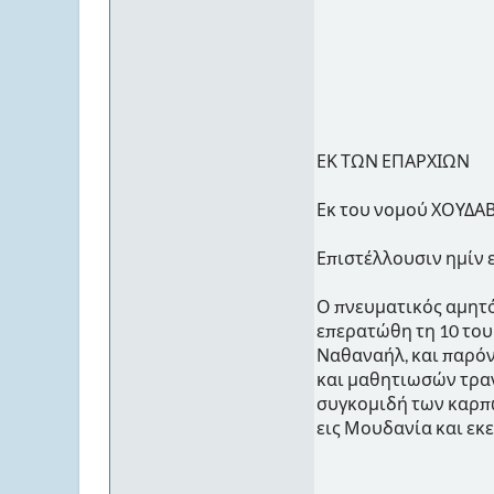
ΕΚ ΤΩΝ ΕΠΑΡΧΙΩΝ
Εκ του νομού ΧΟΥΔΑ
Επιστέλλουσιν ημίν 
Ο πνευματικός αμητό
επερατώθη τη 10 το
Ναθαναήλ, και παρό
και μαθητιωσών τραν
συγκομιδή των καρπώ
εις Μουδανία και εκ