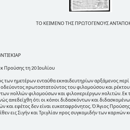
ΤΟ ΚΕΙΜΕΝΟ ΤΗΣ ΠΡΩΤΟΓΕΝΟΥΣ ΑΝΤΑΠΟ
ΒΝΤΙΕΚΙΑΡ
εκ Προύσης τη 20 Ιουλίου
ς των ημετέρων ενταύθα εκπαιδευτηρίων αρξάμενος περί 
υ οδεύοντος πρωτοστατούντος του φιλομούσου και ρέκτου
ντων πολλών φιλομούσων και φιλοπεριέργων πολιτών. Εκ
ώς απεδείχθη ότι οι κόποι διδασκόντων και διδασκομένω
ν και εφέτος δεν είναι ευκαταφρόνητος. Ό Άγιος Προύση
είθεν εις Σιγήν και Τριγλίαν προς συγκομιδήν των καρπών 