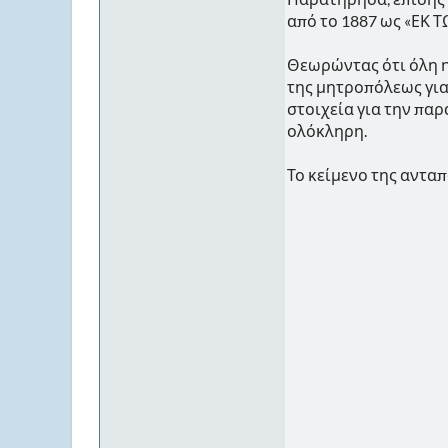
από το 1887 ως «ΕΚ 
Θεωρώντας ότι όλη η
της μητροπόλεως για 
στοιχεία για την πα
ολόκληρη.
Το κείμενο της αντα