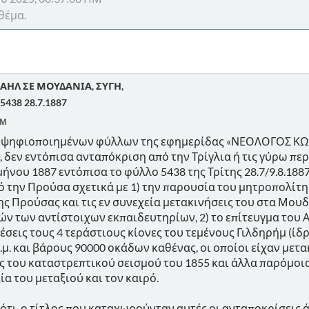
θέμα.
ΑΗΛ ΣΕ ΜΟΥΔΑΝΙΑ, ΣΥΓΗ,
5438 28.7.1887
ΠΜ
ν ψηφιοποιημένων φύλλων της εφημερίδας «ΝΕΟΛΟΓΟΣ Κ
 δεν εντόπισα ανταπόκριση από την Τρίγλια ή τις γύρω περ
μήνου 1887 εντόπισα το φύλλο 5438 της Τρίτης 28.7/9.8.188
ό την Προύσα σχετικά με 1) την παρουσία του μητροπολίτη
ς Προύσας και τις εν συνεχεία μετακινήσεις του στα Μουδαν
ών των αντίστοιχων εκπαιδευτηρίων, 2) το επίτευγμα του 
θέσεις τους 4 τεράστιους κίονες του τεμένους Γιλδηρήμ (
κ.μ. και βάρους 90000 οκάδων καθένας, οι οποίοι είχαν μετ
 του καταστρεπτικού σεισμού του 1855 και άλλα παρόμοια ε
ία του μεταξιού και τον καιρό.
ότι, ο τίτλος που καταχωρούνταν αυτές οι ανταποκρίσεις 