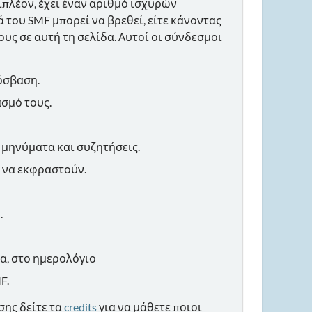
ιπλέον, έχει έναν αριθμό ισχυρών
του SMF μπορεί να βρεθεί, είτε κάνοντας
υς σε αυτή τη σελίδα. Αυτοί οι σύνδεσμοι
όσβαση.
ασμό τους.
 μηνύματα και συζητήσεις.
 να εκφραστούν.
.
ια, στο ημερολόγιο
F.
ίσης δείτε τα
credits
για να μάθετε ποιοι