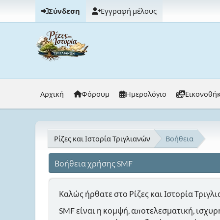
Σύνδεση
Εγγραφή μέλους
Αρχική
Φόρουμ
Ημερολόγιο
Εικονοθή
Ρίζες και Ιστορία Τριγλιανών
Βοήθεια
Βοήθεια χρήσης SMF
Καλώς ήρθατε στο Ρίζες και Ιστορία Τριγλι
SMF είναι η κομψή, αποτελεσματική, ισχυρή