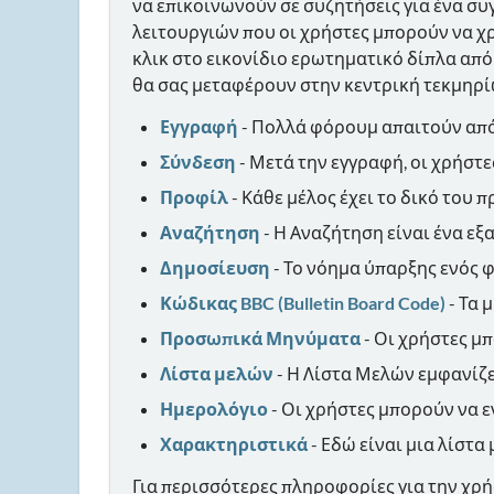
να επικοινωνούν σε συζητήσεις για ένα συ
λειτουργιών που οι χρήστες μπορούν να χρ
κλικ στο εικονίδιο ερωτηματικό δίπλα από 
θα σας μεταφέρουν στην κεντρική τεκμηρίω
Εγγραφή
- Πολλά φόρουμ απαιτούν από
Σύνδεση
- Μετά την εγγραφή, οι χρήστ
Προφίλ
- Κάθε μέλος έχει το δικό του 
Αναζήτηση
- Η Αναζήτηση είναι ένα εξ
Δημοσίευση
- Το νόημα ύπαρξης ενός 
Κώδικας BBC (Bulletin Board Code)
- Τα 
Προσωπικά Μηνύματα
- Οι χρήστες μ
Λίστα μελών
- Η Λίστα Μελών εμφανίζε
Ημερολόγιο
- Οι χρήστες μπορούν να ε
Χαρακτηριστικά
- Εδώ είναι μια λίστα
Για περισσότερες πληροφορίες για την χρή