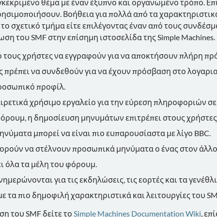
γκεκριμένο θέμα με έναν έξυπνο και οργανωμένο τρόπο. Επ
ησιμοποιήσουν. Βοήθεια για πολλά από τα χαρακτηριστικά 
το σχετικό τμήμα είτε επιλέγοντας έναν από τους συνδέσμο
ση του SMF στην επίσημη ιστοσελίδα της Simple Machines.
 τους χρήστες να εγγραφούν για να αποκτήσουν πλήρη πρ
ες πρέπει να συνδεθούν για να έχουν πρόσβαση στο λογαρι
προσωπικό προφίλ.
αιρετικά χρήσιμο εργαλείο για την εύρεση πληροφοριών σε
φόρουμ, η δημοσίευση μηνυμάτων επιτρέπει στους χρήστες
μηνύματα μπορεί να είναι πιο ευπαρουσίαστα με λίγο BBC.
πορούν να στέλνουν προσωπικά μηνύματα ο ένας στον άλλο
ι όλα τα μέλη του φόρουμ.
νημερώνονται για τις εκδηλώσεις, τις εορτές και τα γενέθλ
 με τα πιο δημοφιλή χαρακτηριστικά και λειτουργίες του SM
ση του SMF δείτε το
Simple Machines Documentation Wiki
, επ