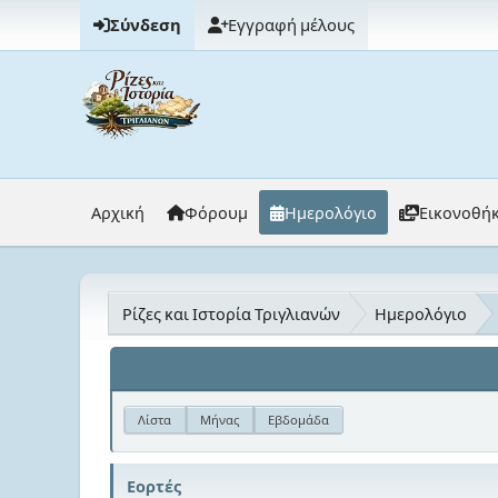
Σύνδεση
Εγγραφή μέλους
Αρχική
Φόρουμ
Ημερολόγιο
Εικονοθή
Ρίζες και Ιστορία Τριγλιανών
Ημερολόγιο
Λίστα
Μήνας
Εβδομάδα
Εορτές