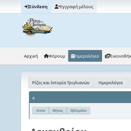
Σύνδεση
Εγγραφή μέλους
Αρχική
Φόρουμ
Ημερολόγιο
Εικονοθή
Ρίζες και Ιστορία Τριγλιανών
Ημερολόγιο
«
Λίστα
Μήνας
Εβδομάδα