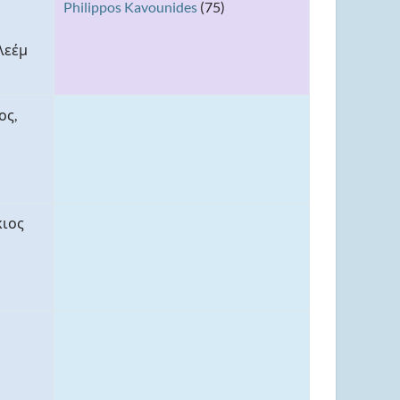
Philippos Kavounides
(75)
λεέμ
ος,
κιος