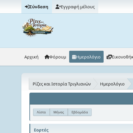
Σύνδεση
Εγγραφή μέλους
Αρχική
Φόρουμ
Ημερολόγιο
Εικονοθή
Ρίζες και Ιστορία Τριγλιανών
Ημερολόγιο
Λίστα
Μήνας
Εβδομάδα
Εορτές