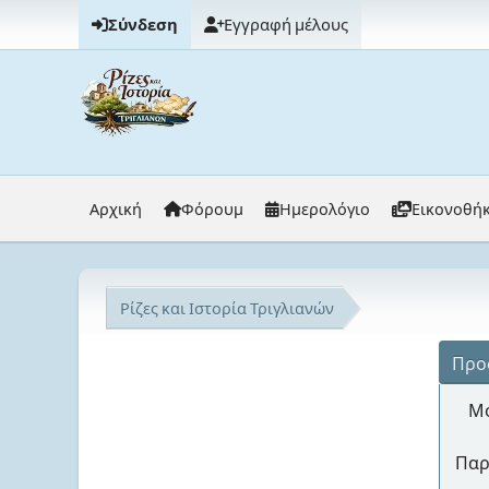
Σύνδεση
Εγγραφή μέλους
Αρχική
Φόρουμ
Ημερολόγιο
Εικονοθή
Ρίζες και Ιστορία Τριγλιανών
Προ
Μό
Παρ