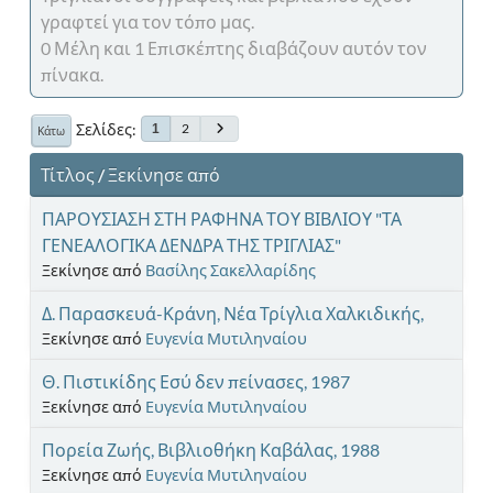
γραφτεί για τον τόπο μας.
0 Μέλη και 1 Επισκέπτης διαβάζουν αυτόν τον
πίνακα.
Σελίδες
2
1
Κάτω
Τίτλος
/
Ξεκίνησε από
ΠΑΡΟΥΣΙΑΣΗ ΣΤΗ ΡΑΦΗΝΑ ΤΟΥ ΒΙΒΛΙΟΥ "ΤΑ
ΓΕΝΕΑΛΟΓΙΚΑ ΔΕΝΔΡΑ ΤΗΣ ΤΡΙΓΛΙΑΣ"
Ξεκίνησε από
Βασίλης Σακελλαρίδης
Δ. Παρασκευά-Κράνη, Νέα Τρίγλια Χαλκιδικής,
Ξεκίνησε από
Ευγενία Μυτιληναίου
Θ. Πιστικίδης Εσύ δεν πείνασες, 1987
Ξεκίνησε από
Ευγενία Μυτιληναίου
Πορεία Ζωής, Βιβλιοθήκη Καβάλας, 1988
Ξεκίνησε από
Ευγενία Μυτιληναίου