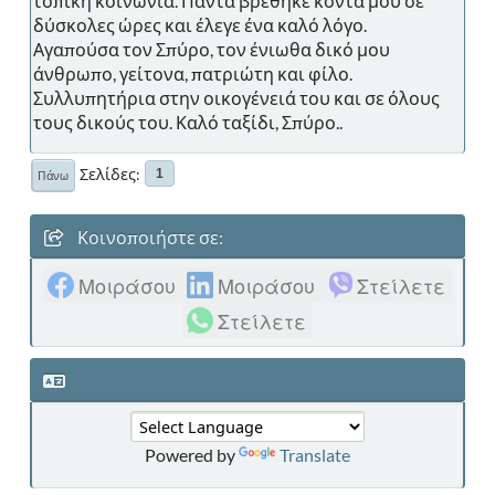
τοπική κοινωνία. Πάντα βρέθηκε κοντά μου σε
δύσκολες ώρες και έλεγε ένα καλό λόγο.
Αγαπούσα τον Σπύρο, τον ένιωθα δικό μου
άνθρωπο, γείτονα, πατριώτη και φίλο.
Συλλυπητήρια στην οικογένειά του και σε όλους
τους δικούς του. Καλό ταξίδι, Σπύρο..
Σελίδες
1
Πάνω
Κοινοποιήστε σε:
Μοιράσου
Μοιράσου
Στείλετε
Στείλετε
Powered by
Translate