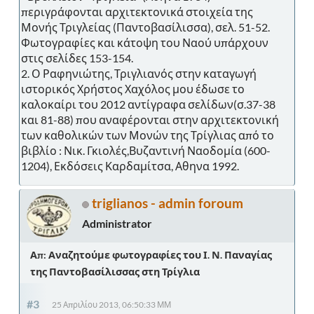
περιγράφονται αρχιτεκτονικά στοιχεία της
Μονής Τριγλείας (Παντοβασίλισσα), σελ. 51-52.
Φωτογραφίες και κάτοψη του Ναού υπάρχουν
στις σελίδες 153-154.
2. Ο Ραφηνιώτης, Τριγλιανός στην καταγωγή
ιστορικός Χρήστος Χαχόλος μου έδωσε το
καλοκαίρι του 2012 αντίγραφα σελίδων(σ.37-38
και 81-88) που αναφέρονται στην αρχιτεκτονική
των καθολικών των Μονών της Τρίγλιας από το
βιβλίο : Νικ. Γκιολές,Βυζαντινή Ναοδομία (600-
1204), Εκδόσεις Καρδαμίτσα, Αθηνα 1992.
triglianos - admin foroum
Administrator
Απ: Αναζητούμε φωτογραφίες του Ι. Ν. Παναγίας
της Παντοβασίλισσας στη Τρίγλια
#3
25 Απριλίου 2013, 06:50:33 ΜΜ