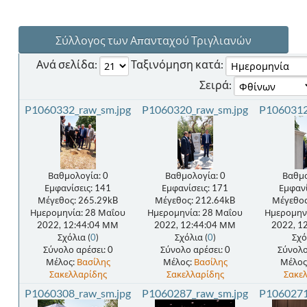
Σύλλογος των Απανταχού Τριγλιανών
Ανά σελίδα:
Ταξινόμηση κατά:
Σειρά:
P1060332_raw_sm.jpg
P1060320_raw_sm.jpg
P1060312
Βαθμολογία: 0
Βαθμολογία: 0
Βαθμο
Εμφανίσεις: 141
Εμφανίσεις: 171
Εμφανί
Μέγεθος: 265.29kB
Μέγεθος: 212.64kB
Μέγεθος
Ημερομηνία: 28 Μαΐου
Ημερομηνία: 28 Μαΐου
Ημερομην
2022, 12:44:04 ΜΜ
2022, 12:44:04 ΜΜ
2022, 1
Σχόλια (
0
)
Σχόλια (
0
)
Σχό
Σύνολο αρέσει: 0
Σύνολο αρέσει: 0
Σύνολο
Μέλος:
Βασίλης
Μέλος:
Βασίλης
Μέλος
Σακελλαρίδης
Σακελλαρίδης
Σακε
P1060308_raw_sm.jpg
P1060287_raw_sm.jpg
P1060271