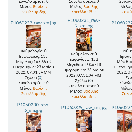
Σύνολο αρέσει: 0
Σύνολο αρέσει: 0
Σύνολο
Μέλος:
Βασίλης
Μέλος:
Βασίλης
Μέλος
Σακελλαρίδης
Σακελλαρίδης
Σακε
P1060231_raw-
P1060233_raw_sm.jpg
P1060232
2_sm.jpg
Βαθμολογία: 0
Βαθμο
Βαθμολογία: 0
Εμφανίσεις: 113
Εμφανί
Εμφανίσεις: 122
Μέγεθος: 168.65kB
Μέγεθος
Μέγεθος: 168.67kB
Ημερομηνία: 23 Μαΐου
Ημερομην
Ημερομηνία: 23 Μαΐου
2022, 07:31:34 ΜΜ
2022, 0
2022, 07:31:34 ΜΜ
Σχόλια (
0
)
Σχό
Σχόλια (
0
)
Σύνολο αρέσει: 0
Σύνολο
Σύνολο αρέσει: 0
Μέλος:
Βασίλης
Μέλος
Μέλος:
Βασίλης
Σακελλαρίδης
Σακε
Σακελλαρίδης
P1060230_raw-
P1060229_raw_sm.jpg
P1060224
2_sm.jpg