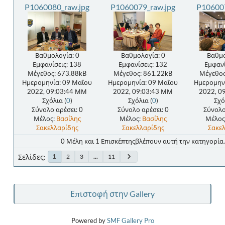
P1060080_raw.jpg
P1060079_raw.jpg
P106007
Βαθμολογία: 0
Βαθμολογία: 0
Βαθμο
Εμφανίσεις: 138
Εμφανίσεις: 132
Εμφανί
Μέγεθος: 673.88kB
Μέγεθος: 861.22kB
Μέγεθος
Ημερομηνία: 09 Μαΐου
Ημερομηνία: 09 Μαΐου
Ημερομην
2022, 09:03:44 ΜΜ
2022, 09:03:43 ΜΜ
2022, 0
Σχόλια (
0
)
Σχόλια (
0
)
Σχό
Σύνολο αρέσει: 0
Σύνολο αρέσει: 0
Σύνολο
Μέλος:
Βασίλης
Μέλος:
Βασίλης
Μέλος
Σακελλαρίδης
Σακελλαρίδης
Σακε
0 Μέλη και 1 Επισκέπτηςβλέπουν αυτή την κατηγορία.
Σελίδες
2
3
...
11
1
Επιστοφή στην Gallery
Powered by
SMF Gallery Pro