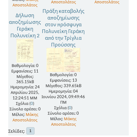
Αποστολάτος
Αποστολάτος
Αποστολάτος
Πράξη καταβολής
Δήλωση
αποζημίωσης
αποζημίωσης
στον πρόσφυγα
Γεράκη
Πολυνείκη Γεράκη
Πολυνείκη 2
από την Τρίγλια
Προύσσης
Βαθμολογία: 0
Εμφανίσεις: 11
Βαθμολογία: 0
Μέγεθος:
Εμφανίσεις: 13
365.15kB
Μέγεθος: 339.65kB
Ημερομηνία: 24
Ημερομηνία: 04
Απριλίου 2025,
Ιουνίου 2024, 09:49:46
12:24:51 ΜΜ
ΠΜ
Σχόλια (
0
)
Σχόλια (
0
)
Σύνολο αρέσει: 0
Σύνολο αρέσει: 0
Μέλος:
Μάκης
Μέλος:
Μάκης
Αποστολάτος
Αποστολάτος
Σελίδες
1