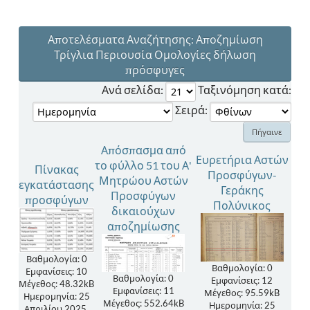
Αποτελέσματα Αναζήτησης: Αποζημίωση
Τρίγλια Περιουσία Ομολογίες δήλωση
πρόσφυγες
Ανά σελίδα:
Ταξινόμηση κατά:
Σειρά:
Απόσπασμα από
Ευρετήρια Αστών
το φύλλο 51 του Α'
Πίνακας
Προσφύγων-
Μητρώου Αστών
εγκατάστασης
Γεράκης
Προσφύγων
προσφύγων
Πολύνικος
δικαιούχων
αποζημίωσης
Βαθμολογία: 0
Βαθμολογία: 0
Εμφανίσεις: 10
Βαθμολογία: 0
Εμφανίσεις: 12
Μέγεθος: 48.32kB
Εμφανίσεις: 11
Μέγεθος: 95.59kB
Ημερομηνία: 25
Μέγεθος: 552.64kB
Ημερομηνία: 25
Απριλίου 2025,