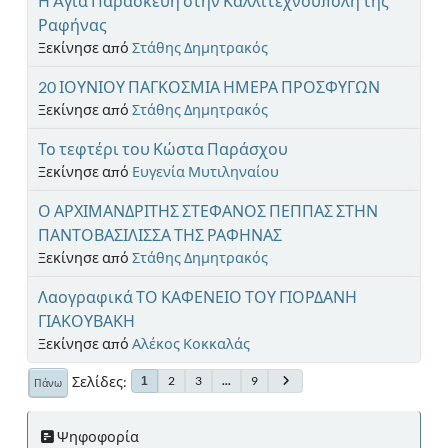
Η Aγία Παρασκευή στην Καλλιτεχνούπολη της
Ραφήνας
Ξεκίνησε από
Στάθης Δημητρακός
20 ΙΟΥΝΙΟΥ ΠΑΓΚΟΣΜΙΑ ΗΜΕΡΑ ΠΡΟΣΦΥΓΩΝ
Ξεκίνησε από
Στάθης Δημητρακός
Το τεφτέρι του Κώστα Παράσχου
Ξεκίνησε από
Ευγενία Μυτιληναίου
Ο ΑΡΧΙΜΑΝΔΡΙΤΗΣ ΣΤΕΦΑΝΟΣ ΠΕΠΠΑΣ ΣΤΗΝ
ΠΑΝΤΟΒΑΣΙΛΙΣΣΑ ΤΗΣ ΡΑΦΗΝΑΣ
Ξεκίνησε από
Στάθης Δημητρακός
Λαογραφικά ΤΟ ΚΑΦΕΝΕΙΟ ΤΟΥ ΓΙΟΡΔΑΝΗ
ΓΙΑΚΟΥΒΑΚΗ
Ξεκίνησε από
Αλέκος Κοκκαλάς
Σελίδες
2
3
...
9
1
Πάνω
Ψηφοφορία