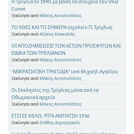
Η Τρίγλια το 1890, με βάση τα στοιχεία του Vital
Cuinet
Ξεκίνησε από
Μάκης Αποστολάτος
ΤΟ ΧΘΕΣ ΚΑΙ ΤΟ ΣΗΜΕΡΑ (σχολείο Π. Τρίγλια)
Ξεκίνησε από
Αλέκος Κοκκαλάς
ΟΙ ΑΠΟΖΗΜΙΩΣΕΙΣ ΤΩΝ ΑΣΤΩΝ ΠΡΟΣΦΥΓΩΝ ΚΑΙ
ΕΙΔΙΚΑ ΤΩΝ ΤΡΙΓΛΙΑΝΩΝ
Ξεκίνησε από
Μάκης Αποστολάτος
"ΜΙΚΡΑΣΙΑΤΙΚΗ ΤΡΑΓΩΔΙΑ" υπό Μιχαήλ Αγγέλου
Ξεκίνησε από
Μάκης Αποστολάτος
Οι Εκκλησίες της Τρίγλιας μέσα από τα
Οθωμανικά αρχεία
Ξεκίνησε από
Μάκης Αποστολάτος
ΕΤΣΙ ΣΕ ΘΕΛΩ- ΡΙΤΑ ΑΜΠΑΤΖΗ 1936
Ξεκίνησε από
Στάθης Δημητρακός