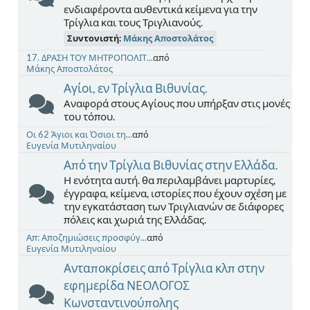
ενδιαφέροντα αυθεντικά κείμενα για την
Τρίγλια και τους Τριγλιανούς.
Συντονιστή:
Μάκης Αποστολάτος
17. ΔΡΑΣΗ ΤΟΥ ΜΗΤΡΟΠΟΛΙΤ...
από
Μάκης Αποστολάτος
Αγίοι, εν Τρίγλια Βιθυνίας.
Αναφορά στους Αγίους που υπήρξαν στις μονές
του τόπου.
Οι 62 Άγιοι και Όσιοι τη...
από
Ευγενία Μυτιληναίου
Από την Τρίγλια Βιθυνίας στην Ελλάδα.
Η ενότητα αυτή. θα περιλαμβάνει μαρτυρίες,
έγγραφα, κείμενα, ιστορίες που έχουν σχέση με
την εγκατάσταση των Τριγλιανών σε διάφορες
πόλεις και χωριά της Ελλάδας.
Απ: Αποζημιώσεις προσφύγ...
από
Ευγενία Μυτιληναίου
Ανταποκρίσεις από Τρίγλια κλπ στην
εφημερίδα ΝΕΟΛΟΓΟΣ
Κωνσταντινούπολης