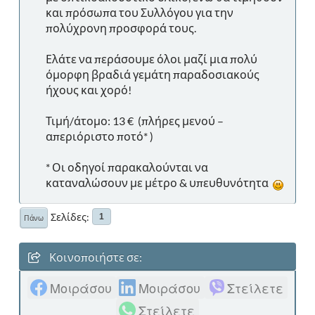
και πρόσωπα του Συλλόγου για την
πολύχρονη προσφορά τους.
Ελάτε να περάσουμε όλοι μαζί μια πολύ
όμορφη βραδιά γεμάτη παραδοσιακούς
ήχους και χορό!
Τιμή/άτομο: 13 € (πλήρες μενού –
απεριόριστο ποτό* )
* Οι οδηγοί παρακαλούνται να
καταναλώσουν με μέτρο & υπευθυνότητα
Σελίδες
1
Πάνω
Κοινοποιήστε σε:
Μοιράσου
Μοιράσου
Στείλετε
Στείλετε