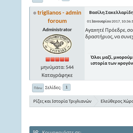
triglianos - admin
Βασίλη Σακελλαρίδη
foroum
01 Ιανουαρίου 2017, 10:36
Administrator
Αγαπητέ Πρόεδρε, σο
δραστήριος, να συνεχ
Όλοι μαζί, μπορούμ
ιστορία των προγόνω
μηνύματα: 544
Καταγράφηκε
Σελίδες
1
Πάνω
Ρίζες και Ιστορία Τριγλιανών
Ελεύθερος Χώρο
Κοινοποιήστε σε: