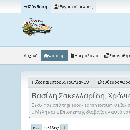
Σύνδεση
Εγγραφή μέλους
Αρχική
Φόρουμ
Ημερολόγιο
Εικονοθή
Ρίζες και Ιστορία Τριγλιανών
Ελεύθερος Χώρο
Βασίλη Σακελλαρίδη, Χρόνι
Ξεκίνησε από triglianos - admin foroum, 01 Ια
0 Μέλη και 1 Επισκέπτης διαβάζουν αυτό το 
Σελίδες
1
Κάτω