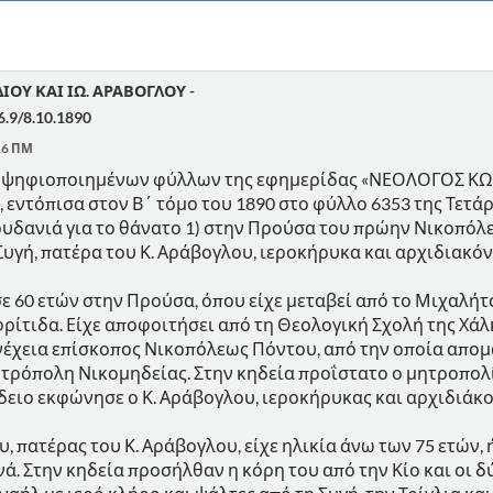
ΙΟΥ ΚΑΙ ΙΩ. ΑΡΑΒΟΓΛΟΥ -
.9/8.10.1890
16 ΠΜ
ν ψηφιοποιημένων φύλλων της εφημερίδας «ΝΕΟΛΟΓΟΣ Κ
εντόπισα στον Β΄ τόμο του 1890 στο φύλλο 6353 της Τετάρτη
δανιά για το θάνατο 1) στην Προύσα του πρώην Νικοπόλε
Συγή, πατέρα του Κ. Αράβογλου, ιεροκήρυκα και αρχιδιακ
 60 ετών στην Προύσα, όπου είχε μεταβεί από το Μιχαλήτσ
ρίτιδα. Είχε αποφοιτήσει από τη Θεολογική Σχολή της Χάλκ
έχεια επίσκοπος Νικοπόλεως Πόντου, από την οποία απομα
τρόπολη Νικομηδείας. Στην κηδεία προΐστατο ο μητροπο
ήδειο εκφώνησε ο Κ. Αράβογλου, ιεροκήρυκας και αρχιδιά
 πατέρας του Κ. Αράβογλου, είχε ηλικία άνω των 75 ετών,
νά. Στην κηδεία προσήλθαν η κόρη του από την Κίο και οι δ