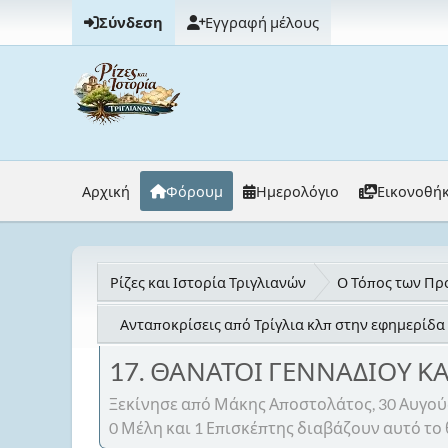
Σύνδεση
Εγγραφή μέλους
Αρχική
Φόρουμ
Ημερολόγιο
Εικονοθή
Ρίζες και Ιστορία Τριγλιανών
Ο Τόπος των Προ
Ανταποκρίσεις από Τρίγλια κλπ στην εφημερί
17. ΘΑΝΑΤΟΙ ΓΕΝΝΑΔΙΟΥ ΚΑΙ
Ξεκίνησε από Μάκης Αποστολάτος, 30 Αυγού
0 Μέλη και 1 Επισκέπτης διαβάζουν αυτό το 