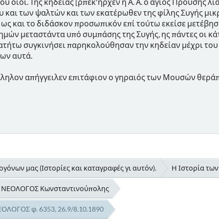
ύ οιοί. Της κηδείας [ρπεκ'ηρχεν η Α. Α. ο άγιος Προύσης
υ και των ψαλτών και των εκατέρωθεν της φίλης Συγής μικ
 ως και το διδάσκον προσωπικόν επί τούτω εκείσε μετέβη
ημών μεταστάντα υπό συμπάσης της Συγής, ης πάντες οι κάτο
ατήτω συγκινήσει παρηκολούθησαν την κηδείαν μέχρι του
των αυτά.
λληλον απήγγειλεν επιτάφιον ο γηραιός των Μουσών θεράπ
γόνων μας (Ιστορίες και καταγραφές γι αυτόν).
Η Ιστορία τω
δα ΝΕΟΛΟΓΟΣ Κωνσταντινούπολης
ΟΛΟΓΟΣ φ. 6353, 26.9/8.10.1890