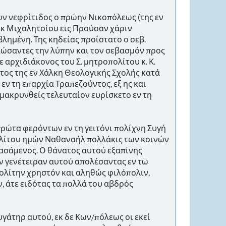
ν νεφρίτιδος ο πρώην Νικοπόλεως (της εν
εκ Μιχαλητσίου εις Προύσαν χάριν
λημένη. Της κηδείας προΐστατο ο σεβ.
ώσαντες την λύπην και τον σεβασμόν προς
ε αρχιδιάκονος του Σ. μητροπολίτου κ. Κ.
τος της εν Χάλκη Θεολογικής Σχολής κατά
εν τη επαρχία Τραπεζούντος, εξ ης και
ομακρυνθείς τελευταίον ευρίσκετο εν τη
ρώτα φερόντων εν τη γειτόνι πολίχνη Συγή
ολίτου ημών Ναθαναήλ πολλάκις των κοινών
ασάμενος. Ο θάνατος αυτού εξαπίνης
την γενέτειραν αυτού απολέσαντας εν τω
ολίτην χρηστόν και αληθώς φιλόπολιν,
, άτε ειδότας τα πολλά του αβδρός
γάτηρ αυτού, εκ δε Κων/πόλεως οι εκεί