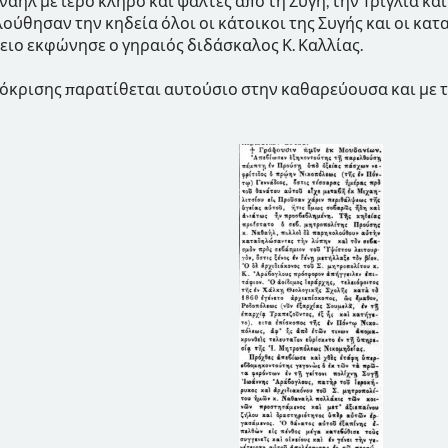
αήλ με ιερό κλήρο και ψάλτες από τη Συγή, την Τρίγλια κ
ύθησαν την κηδεία όλοι οι κάτοικοι της Συγής και οι κατ
δειο εκφώνησε ο γηραιός διδάσκαλος Κ. Καλλίας.
πόκρισης παρατίθεται αυτούσιο στην καθαρεύουσα και με 