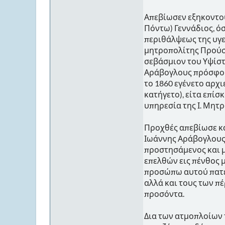
Απεβίωσεν εξηκοντού
Πόντω) Γεννάδιος, ό
περιθάλψεως της υγε
μητροπολίτης Προύσ
σεβάσμιον του Υψίστο
Αράβογλους πρόσφορο
το 1860 εγένετο αρχι
κατήγετο), είτα επί
υπηρεσία της Ι. Μητ
Προχθές απεβίωσε κα
Ιωάννης Αράβογλους,
προστησάμενος και μ
επελθών εις πένθος μ
προσώπω αυτού πατέρ
αλλά και τους των π
προσόντα.
Δια των ατμοπλοίων 