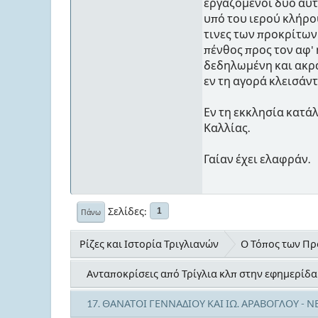
εργαζόμενοι δύο αυτο
υπό του ιερού κλήρο
τινες των προκρίτων
πένθος προς τον αφ' 
δεδηλωμένη και ακρ
εν τη αγορά κλεισάν
Εν τη εκκλησία κατά
Καλλίας.
Γαίαν έχει ελαφράν.
Σελίδες
1
Πάνω
Ρίζες και Ιστορία Τριγλιανών
Ο Τόπος των Προ
Ανταποκρίσεις από Τρίγλια κλπ στην εφημερί
17. ΘΑΝΑΤΟΙ ΓΕΝΝΑΔΙΟΥ ΚΑΙ ΙΩ. ΑΡΑΒΟΓΛΟΥ - ΝΕ