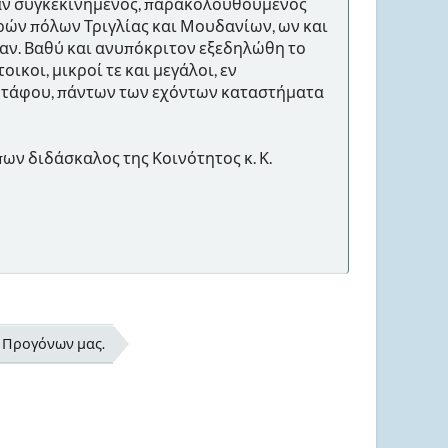
 λίαν συγκεκινημένος, παρακολουθούμενος
ρών πόλων Τριγλίας και Μουδανίων, ων και
σαν. Βαθύ και ανυπόκριτον εξεδηλώθη το
ικοι, μικροί τε και μεγάλοι, εν
 τάφου, πάντων των εχόντων καταστήματα
ων διδάσκαλος της Κοινότητος κ. Κ.
ν Προγόνων μας.