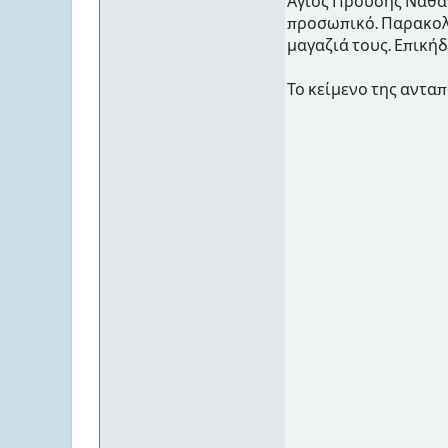
Άγιος Προύσης Ναθαν
προσωπικό. Παρακολο
μαγαζιά τους. Επική
Το κείμενο της αντα