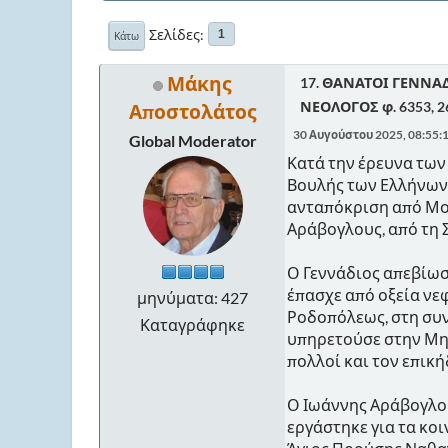
Σελίδες
1
Κάτω
Μάκης
17. ΘΑΝΑΤΟΙ ΓΕΝΝΑΔ
ΝΕΟΛΟΓΟΣ φ. 6353, 26
Αποστολάτος
30 Αυγούστου 2025, 08:55:
Global Moderator
Κατά την έρευνα τω
Βουλής των Ελλήνων, 
ανταπόκριση από Μου
Αράβογλους, από τη 
Ο Γεννάδιος απεβίωσε
έπασχε από οξεία νεφ
μηνύματα: 427
Ροδοπόλεως, στη συν
Καταγράφηκε
υπηρετούσε στην Μη
πολλοί και τον επικ
Ο Ιωάννης Αράβογλου,
εργάστηκε για τα κοι