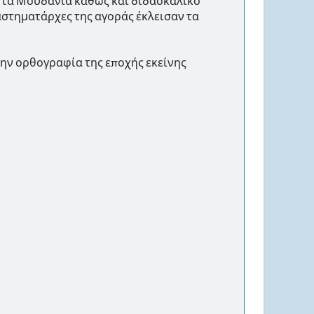
αι τα Μουδανιά καθώς και διδασκαλικό
αστηματάρχες της αγοράς έκλεισαν τα
την ορθογραφία της εποχής εκείνης