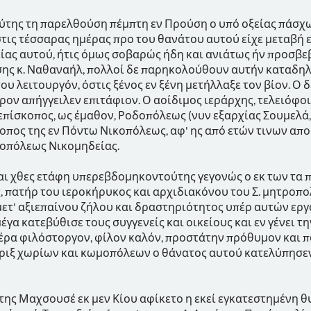
της τη παρελθούση πέμπτη εν Προύση ο υπό οξείας πάσχω
στις τέσσαρας ημέρας προ του θανάτου αυτού είχε μεταβή 
ίας αυτού, ήτις όμως σοβαρώς ήδη και ανιάτως ήν προσβεβ
ης κ. Ναθαναήλ, πολλοί δε παρηκολούθουν αυτήν καταδηλ
υ λειτουργόν, όστις ξένος εν ξένη μετήλλαξε τον βίον. Ο δ
ν απήγγειλεν επιτάφιον. Ο αοίδιμος ιεράρχης, τελειόφοι
επίσκοπος, ως έμαθον, Ροδοπόλεως (νυν εξαρχίας Σουμελά, 
σκοπος της εν Πόντω Νικοπόλεως, αφ' ης από ετών τινων απ
ροπόλεως Νικομηδείας.
ι χθες ετάφη υπερεβδομηκοντούτης γεγονώς ο εκ των τα π
 πατήρ του ιεροκήρυκος και αρχιδιακόνου του Σ. μητροπ
ετ' αξιεπαίνου ζήλου και δραστηριότητος υπέρ αυτών εργ
έγα κατεβύθισε τους συγγενείς και οικείους και εν γένει 
α φιλόστοργον, φίλον καλόν, προστάτην πρόθυμον και π
έριξ χωρίων και κωμοπόλεων ο θάνατος αυτού κατελύπησεν
της Μαχσουσέ εκ μεν Κίου αφίκετο η εκεί εγκατεστημένη θυ