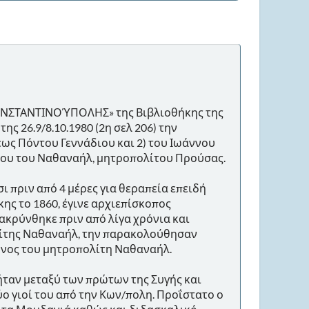
ΩΝΣΤΑΝΤΙΝΟΎΠΟΛΗΣ» της Βιβλιοθήκης της
ς 26.9/8.10.1980 (2η σελ 206) την
ως Πόντου Γεννάδιου και 2) του Ιωάννου
όνου του Ναθαναήλ, μητροπολίτου Προύσας.
ι πριν από 4 μέρες για θεραπεία επειδή
ης το 1860, έγινε αρχιεπίσκοπος
κρύνθηκε πριν από λίγα χρόνια και
λίτης Ναθαναήλ, την παρακολούθησαν
κονος του μητροπολίτη Ναθαναήλ.
 ήταν μεταξύ των πρώτων της Συγής και
ύο γιοί του από την Κων/πολη. Προΐστατο ο