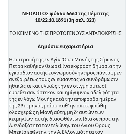
ΝΕΟΛΟΓΟΣ φύλλο 6663 της Πέμπτης
10/22.10.1891 (3η σελ. 323)
ΤΟ ΚΕΙΜΕΝΟ ΤΗΣ ΠΡΩΤΟΓΕΝΟΥΣ ΑΝΤΑΠΟΚΡΙΣΗΣ
Δημόσια ευχαριστήρια
Η επιτροπή της εν Αγίω Όρει Μονής της Σίμωνος
Πέτρα καθήκον θεωρεί ίνα εκφράση δημοσία την
εγκάρδιον αυτής ευγνωμοσύνην προς πάντας μεν
ανεξαιρέτως τους σπεύσαντας να συνδράμωσιν
ηθικώς τε και υλικώς την εν στιγμή ουτωσί
ευρεθείσαν άστεκον και ημίγυμνον αδελφότητα
της εν λόγω Μονής κατά την αποφράδα ημέραν
της 29 π. μηνός μαΐου, καθ' ην απετεφρώθη
ολοσχερώς η Μονή αύτη, μη δ' αυτών των
κειμηλίων αυτής διασωθέντων. Ιδία δε προς την
Α. ενδοξότητα τον τελώνην του Αγίου Όρους
Μπεκίρ εφέντην, την Α. Ελλογιμότητα τον