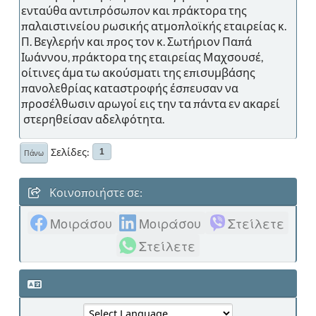
ενταύθα αντιπρόσωπον και πράκτορα της
παλαιστινείου ρωσικής ατμοπλοϊκής εταιρείας κ.
Π. Βεγλερήν και προς τον κ. Σωτήριον Παπά
Ιωάννου, πράκτορα της εταιρείας Μαχσουσέ,
οίτινες άμα τω ακούσματι της επισυμβάσης
πανολεθρίας καταστροφής έσπευσαν να
προσέλθωσιν αρωγοί εις την τα πάντα εν ακαρεί
στερηθείσαν αδελφότητα.
Σελίδες
1
Πάνω
Κοινοποιήστε σε:
Μοιράσου
Μοιράσου
Στείλετε
Στείλετε