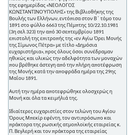
της εφημερίδας «ΝΕΟΛΟΓΟΣ
ΚΩΝΣΤΑΝΤΙΝΟΎΠΟΛΗΣ» της Βιβλιοθήκης της
Βουλής των Ελλήνων, εντόπισα στον Β΄ τόμο του
1891 στο φύλλο 6663 της Πέμπτης 10/22.10.1981
(3η σελ 323) την από 30 σεπτεμβρίου 1891
επιστολή της επιτροπής της «εν Αγίω Όρει Μονής
της Σίμωνος Πέτρα» με τίτλο «Δημόσια
ευχαριστήρια», προς όλους όσοι συνέδραμαν
ηθικώς και υλικώς την αδελφότητα των μοναχών
που βρέθηκε άστεγη από την πλήρη αποτέφρωση
της Μονής κατά την αποφράδα ημέρα της 29ης
Μαΐου 1891.
Αυτή την ημέρα αποτεφρώθηκε ολοσχερώς η
Μονή και όλα τα κειμήλιά της.
Ιδιαίτερες ευχαριστίες στον τελώνη του Αγίου
Όρους Μπεκίρ εφέντη, τον αντιπρόσωπο και
πράκτορα της ρωσικής ατμοπλοϊκής εταιρείας κ.
Π. Βεγλερή και τον πράκτορα της εταιρείας