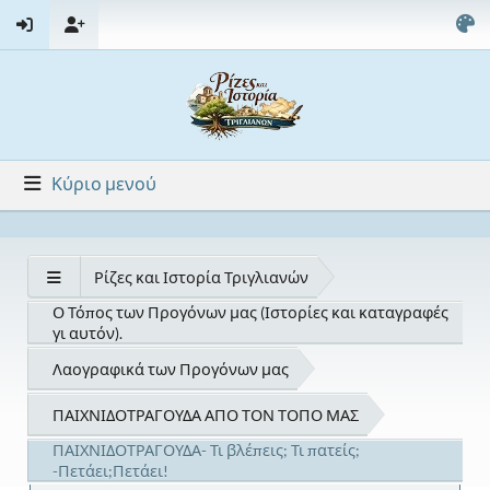
Κύριο μενού
Ρίζες και Ιστορία Τριγλιανών
Ο Τόπος των Προγόνων μας (Ιστορίες και καταγραφές
γι αυτόν).
Λαογραφικά των Προγόνων μας
ΠΑΙΧΝΙΔΟΤΡΑΓΟΥΔΑ ΑΠΟ ΤΟΝ ΤΟΠΟ ΜΑΣ
ΠΑΙΧΝΙΔΟΤΡΑΓΟΥΔΑ- Τι βλέπεις; Τι πατείς;
-Πετάει;Πετάει!