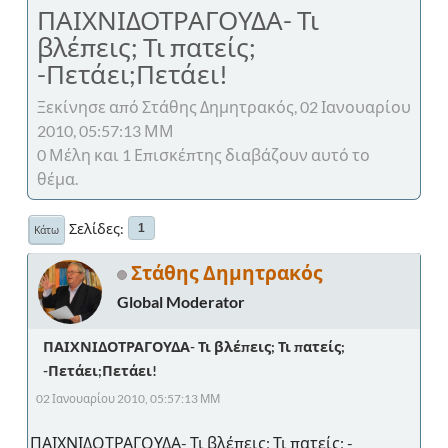
ΠΑΙΧΝΙΔΟΤΡΑΓΟΥΔΑ- Τι
βλέπεις; Τι πατείς;
-Πετάει;Πετάει!
Ξεκίνησε από Στάθης Δημητρακός, 02 Ιανουαρίου
2010, 05:57:13 ΜΜ
0 Μέλη και 1 Επισκέπτης διαβάζουν αυτό το
θέμα.
Σελίδες
1
Κάτω
Στάθης Δημητρακός
Global Moderator
ΠΑΙΧΝΙΔΟΤΡΑΓΟΥΔΑ- Τι βλέπεις; Τι πατείς;
-Πετάει;Πετάει!
02 Ιανουαρίου 2010, 05:57:13 ΜΜ
ΠΑΙΧΝΙΔΟΤΡΑΓΟΥΔΑ- Τι βλέπεις; Τι πατείς; -