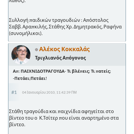
λάθος).
Συλλογή παιδικών τραγουδιών : Απόστολος
Σαββ. Αραπκιλής, Στάθης Χρ. Δημητρακός, Ραφήνα
(συνομήλικοι).
Αλέκος Κοκκαλάς
Τριγλιανός Απόγονος
Απ: ΠΑΙΧΝΙΔΟΤΡΑΓΟΥΔΑ- Τι βλέπεις; Τι πατείς;
-Πετάει;Πετάει!
#1
04 Ιανουαρίου 2010, 11:42:39 ΠΜ
Στάθη τραγούδια και παιχνίδια αφηγείται στο
βίντεο του ο Κ.Τσίτερ που είναι αναρτημένο στα
βίντεο.