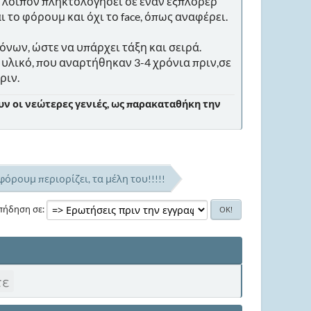
ν λοιπόν πληκτολογήσει σε έναν εξπλορερ
αι το φόρουμ και όχι το face, όπως αναφέρει.
νων, ώστε να υπάρχει τάξη και σειρά.
 υλικό, που αναρτήθηκαν 3-4 χρόνια πριν,σε
ριν.
ν οι νεώτερες γενιές, ως παρακαταθήκη την
φόρουμ περιορίζει, τα μέλη του!!!!!
πήδηση σε
τε