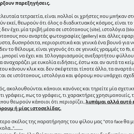
άρξουν παρεξηγήσεις.
λευταία τετραετία, είναι πολλοί οι χρήστες που μπήκαν στο
ν εκεί, θεωρούν ότι όλος ο διαδικτυακός κόσμος, είναι το 
δεν έχει μία τριβή μέσα σε ιστότοπους (site), ιστολόγια (bl
ιστότοπους που αναρτάς φωτογραφίες (gellery) και άλλες εφα
στα, δυσπρόσιτα, περιοριστικά και γενικά ένα βουνό για να
 δεν το θέλουμε, είναι γεγονός ότι σε γενικές γραμμές το fb
ι, μπορεί να έχει και 10 λογαριασμούς ανεξαρτήτου φύλλου
να αναχαράζει με ευκολία ειδήσεις, έστω και αν αυτά τα κεί
του κάνουν κλικ και δεν σκέφτεται τίποτε άλλο, τα αναρτά
ται σε ιστότοπους, ιστολόγια και φόρουμ που υπάρχει σχε
ς, ακολουθούνται κάποιοι κανόνες και τηρείτε μία σχετική
 τι γράφεις, πως το γράφεις, τι χαρακτήρες χρησιμοποιείς, 
 που θεωρούν κάποιοι ότι περιορίζει,
λυπάμαι αλλά αυτό 
όρουμ ή μίας ιστοσελίδας.
ύτερο σκέλος της παρατήρησης του φίλου μας "στο face θα 
."..........