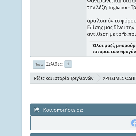
Φανερώνει κάποια άγ
την λέξη Triglianoi -
άρα λοιπόν το φόρου
Επίσης μας δίνει τη
αντίθεση με το fb, π
Όλοι μαζί, μπορούμ
ιστορία των προγόνω
Σελίδες
1
Πάνω
Ρίζες και Ιστορία Τριγλιανών
ΧΡΗΣΙΜΕΣ ΟΔΗΓΙ
Κοινοποιήστε σε: