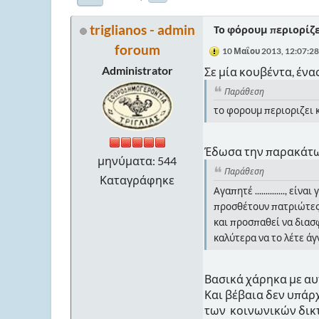
triglianos - admin
Το φόρουμ περιορίζει
foroum
10 Μαΐου 2013, 12:07:2
Administrator
Σε μία κουβέντα, έν
Παράθεση
το φορουμ περιοριζει κ
Έδωσα την παρακάτω 
μηνύματα: 544
Παράθεση
Καταγράφηκε
Αγαπητέ .............., 
προσθέτουν πατριώτες π
και προσπαθεί να διασ
καλύτερα να το λέτε άγ
Βασικά χάρηκα με αυ
Και βέβαια δεν υπάρχ
των κοινωνικών δικ