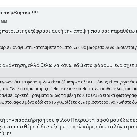
, τα μέλη του!!!!!
8 ΜΜ
ας πατριώτης εξέφρασε αυτή την άποψη, που σας παραθέτω
υριε παναγιωτη..καταλαβετε το...στο face θα μπορεσουν να μπουν τριγ
απάντηση, αλλά θέλω να κάνω εδώ στο φόρουμ, ένα σχετι
είναι γεγονός ότι το φόρουμ δεν είναι ξέμπαρκο αλώνι.... όπως είναι γεγο
ου "δεν τους περιορίζει" θα μείνουν και θα τις δει κάθε μέλος του απ
φαλίσει αρκετά πράγματα όπως τα μέλη του, το υλικό ειδικά φωτογραφ
νωστο, αφού μόνο εδώ στο fb γνωρίζετε οι περισσότεροι να κινήστε δι
τή την παρατήρηση του φίλου Πατριώτη, αφού μου έδωσε π
ει κάποιο θέμα ή διένεξη με το παλικάρι, ούτε τα λόγια μ
τύων.