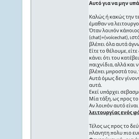
Αυτό για να μην υπ
Καλώς ή κακώς την τε
έμαθαν να λειτουργού
Όταν λοιπόν κάποιος 
(chat)+(voicechat), 
βλέπει όλα αυτά άγνω
Είτε το θέλουμε, είτε
κάνει ότι του κατέβε
παιχνίδια, αλλά και 
βλέπει μπροστά του, 
Αυτά όμως δεν γίνον
αυτά.
Εκεί υπάρχει σεβασμό
Μία τάξη, ως προς το
Αν λοιπόν αυτό είναι
λειτουργίας ενός φ
Τέλος ως προς το δε
πλανητη πολυ πιο ευκολα..