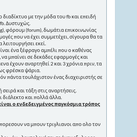
 διαδίκτυο με την μόδα του fb και επειδή
fb. Δυστυχώς.
og), φόρουμ (forum), δωμάτια επικοινωνίας
ρμογές που να έχει συμμετέχει, σίγουρα θα τα
 λειτουργήσει εκεί.
, είναι ένα ξέφραγο αμπέλι που ο καθένας
, να μπαίνει σε δεκάδες εφαρμογές και
μενα έχουν αναρτηθεί 2 και 3 χρόνια πριν, τα
 ως φρέσκα ψάρια.
δόν πάντα τουλάχιστον ένας διαχειριστής σε
 σειρά και τάξη στις αναρτήσεις.
τι διάλεκτο και πολλά άλλα.
είναι ο ενδεδειγμένος παγκόσμια τρόπος
μπορεσουν να μπουν τριγλιανοι απο ολο τον