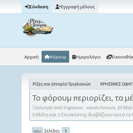
Σύνδεση
Εγγραφή μέλους
Αρχική
Φόρουμ
Ημερολόγιο
Εικονοθή
Ρίζες και Ιστορία Τριγλιανών
ΧΡΗΣΙΜΕΣ ΟΔΗΓΙ
Το φόρουμ περιορίζει, τα μέ
Ξεκίνησε από triglianos - admin foroum, 10 Μα
0 Μέλη και 1 Επισκέπτης διαβάζουν αυτό το 
Σελίδες
1
Κάτω