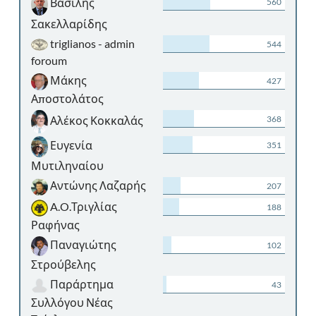
Βασίλης
560
Σακελλαρίδης
triglianos - admin
544
foroum
Μάκης
427
Αποστολάτος
Αλέκος Κοκκαλάς
368
Ευγενία
351
Μυτιληναίου
Αντώνης Λαζαρής
207
A.O.Τριγλίας
188
Ραφήνας
Παναγιώτης
102
Στρούβελης
Παράρτημα
43
Συλλόγου Νέας