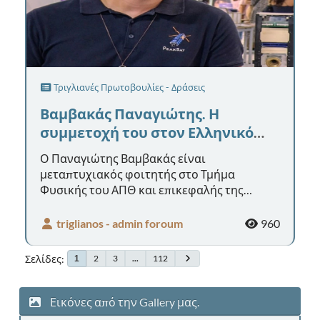
Τριγλιανές Πρωτοβουλίες - Δράσεις
Βαμβακάς Παναγιώτης. Η
συμμετοχή του στον Ελληνικό
νανοδορυφόρο PeakSat.
Ο Παναγιώτης Βαμβακάς είναι
μεταπτυχιακός φοιτητής στο Τμήμα
Φυσικής του ΑΠΘ και επικεφαλής της
φοιτητικής ομάδας PeakSat. Εντάχθηκε στην
ομάδα το 202...
triglianos - admin foroum
960
Σελίδες
2
3
...
112
1
Εικόνες από την Gallery μας.