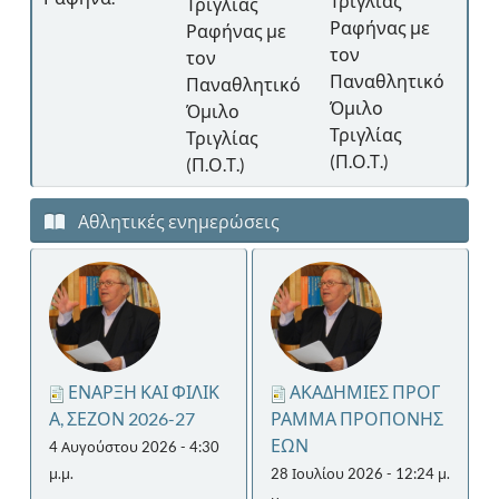
Τριγλίας
Τριγλίας
Ρα
Ραφήνας με
Ραφήνας με
κό
το
τον
τον
Πα
Παναθλητικό
Παναθλητικό
Όμ
Όμιλο
Όμιλο
Τρ
Τριγλίας
Τριγλίας
(Π.
(Π.Ο.Τ.)
(Π.Ο.Τ.)
Αθλητικές ενημερώσεις
ΕΝΑΡΞΗ ΚΑΙ ΦΙΛΙΚ
ΑΚΑΔΗΜΙΕΣ ΠΡΟΓ
Α, ΣΕΖΟΝ 2026-27
ΡΑΜΜΑ ΠΡΟΠΟΝΗΣ
ΕΩΝ
4 Αυγούστου 2026 - 4:30
μ.μ.
28 Ιουλίου 2026 - 12:24 μ.