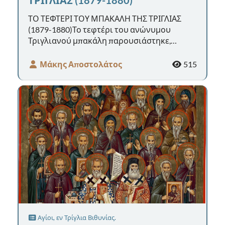
ΤΟ ΤΕΦΤΕΡΙ ΤΟΥ ΜΠΑΚΑΛΗ ΤΗΣ ΤΡΙΓΛΙΑΣ
(1879-1880)Το τεφτέρι του ανώνυμου
Τριγλιανού μπακάλη παρουσιάστηκε,
αρχικά, στο βίντεο «Πολιτιστικό
Ημερολόγιο» μ...
Μάκης Αποστολάτος
515
Αγίοι, εν Τρίγλια Βιθυνίας.