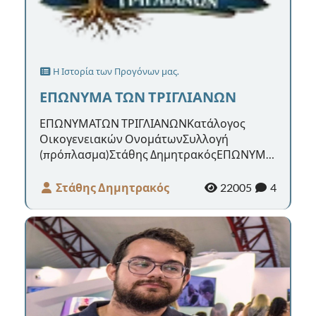
Η Ιστορία των Προγόνων μας.
ΕΠΩΝΥΜΑ ΤΩΝ ΤΡΙΓΛΙΑΝΩΝ
ΕΠΩΝΥΜΑΤΩΝ ΤΡΙΓΛΙΑΝΩΝΚατάλογος
Οικογενειακών ΟνομάτωνΣυλλογή
(πρόπλασμα)Στάθης ΔημητρακόςΕΠΩΝΥΜΑ
ΤΡΙΓΛΙΑΝΏΝΣυλλογή – Ετυμολογία –
Ιστορία1. Γράψτε α...
Στάθης Δημητρακός
22005
4