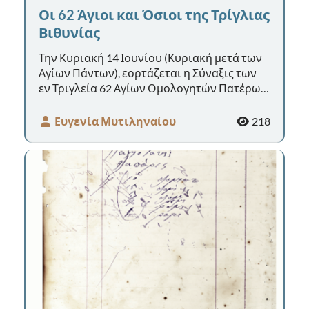
Οι 62 Άγιοι και Όσιοι της Τρίγλιας
Βιθυνίας
Την Κυριακή 14 Ιουνίου (Κυριακή μετά των
Αγίων Πάντων), εορτάζεται η Σύναξις των
εν Τριγλεία 62 Αγίων Ομολογητών Πατέρων.
Τη έρευνα για την καταγραφή ...
Ευγενία Μυτιληναίου
218