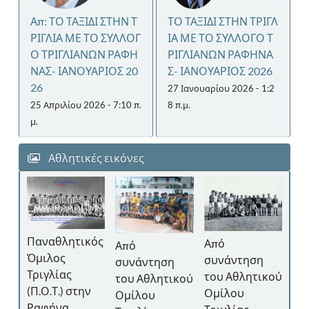
Απ: ΤΟ ΤΑΞΙΔΙ ΣΤΗΝ Τ
ΤΟ ΤΑΞΙΔΙ ΣΤΗΝ ΤΡΙΓΛ
ΡΙΓΛΙΑ ΜΕ ΤΟ ΣΥΛΛΟΓ
ΙΑ ΜΕ ΤΟ ΣΥΛΛΟΓΟ Τ
Ο ΤΡΙΓΛΙΑΝΩΝ ΡΑΦΗ
ΡΙΓΛΙΑΝΩΝ ΡΑΦΗΝΑ
ΝΑΣ- ΙΑΝΟΥΑΡΙΟΣ 20
Σ- ΙΑΝΟΥΑΡΙΟΣ 2026
26
27 Ιανουαρίου 2026 - 1:2
25 Απριλίου 2026 - 7:10 π.
8 π.μ.
μ.
Αθλητικές εικόνες
Απ
Παναθλητικός
Από
Από
κού
συ
Όμιλος
συνάντηση
συνάντηση
το
Τριγλίας
του Αθλητικού
του Αθλητικού
Ομ
(Π.Ο.Τ.) στην
Ομίλου
Ομίλου
ε
Τρ
Ραφήνα.