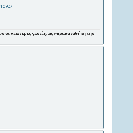
=109.0
ν οι νεώτερες γενιές, ως παρακαταθήκη την