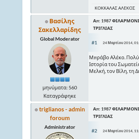
ΚΟΚΚΑΛΑΣ ΑΛΕΚΟΣ
Βασίλης
Απ: 1987 ΦΙΛΑΡΜΟΝ
ΤΡΙΓΛΙΑΣ
Σακελλαρίδης
Global Moderator
#1
24 Μαρτίου 2014, 01
Μπράβο Αλέκο. Πολύ ε
Ιστορία του Σωματείο
Μελκή, τον Βίλη, τη 
μηνύματα: 560
Καταγράφηκε
triglianos - admin
Απ: 1987 ΦΙΛΑΡΜΟΝ
ΤΡΙΓΛΙΑΣ
foroum
Administrator
#2
24 Μαρτίου 2014, 11