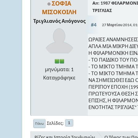
ΣΟΦΙΑ
Απ: 1987 ΦΙΛΑΡΜΟΝ
ΤΡΙΓΛΙΑΣ
ΜΙΣΟΚΟΙΛΗ
Τριγλιανός Απόγονος
#4
27 Μαρτίου 2014, 01
ΩΡΑΙΕΣ ΑΝΑΜΝΗΣΕΙΣ 
ΑΠΛΑ ΜΙΑ ΜΙΚΡΗ ΔΙΕΥ
Η ΦΙΛΑΡΜΟΝΙΚΗ ΕΙΝΑ
- ΤΟ ΠΑΙΔΙΚΟ ΤΟΥ ΠΟ
- ΤΟ ΜΙΚΤΟ ΤΜΗΜΑ Τ
μηνύματα: 1
- ΤΟ ΜΙΚΤΟ ΤΜΗΜΑ Τ
Καταγράφηκε
ΝΑ ΣΗΜΕΙΩΘΕΙ ΕΔΩ Ο
ΠΕΡΙΠΟΥ ΕΠΟΧΗ (1990
ΠΡΩΤΕΥΟΥΣΑ ΘΕΣΗ Σ
ΕΠΙΣΗΣ, Η ΦΙΛΑΡΜΟ
ΕΝΟΤΗΤΑΣ ΤΡΙΓΛΙΑΣ"
Σελίδες
1
Πάνω
Ρίζες και Ιστορία Τριγλιανών
Ο Τόπος των Προ