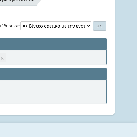
πήδηση σε
τε