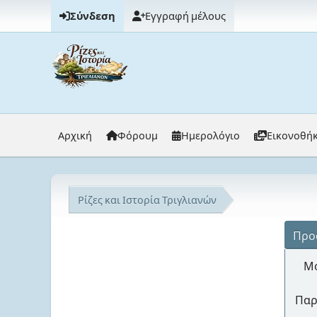
Σύνδεση
Εγγραφή μέλους
Αρχική
Φόρουμ
Ημερολόγιο
Εικονοθή
Ρίζες και Ιστορία Τριγλιανών
Προ
Μό
Παρ