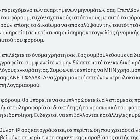
ο περιεχόμενο των αναρτημένων μηνυμάτων σας. Επιπλέον,
 του φόρουμ, τυχόν σχετικούς ιστότοπους με αυτό το φόρο
ηρούν επίσης το δικαίωμα να αποκαλύψουν την ταυτότητά 
 υπηρεσία) σε περίπτωση επίσημης καταγγελίας ή νομικής
αυτού του φόρουμ.
α επιλέξετε το όνομα χρήστη σας. Σας συμβουλεύουμε να δ
γγραφείτε, συμφωνείτε να μην δώσετε ποτέ τον κωδικό πρ
ια λόγους εγκυρότητας. Συμφωνείτε επίσης να ΜΗΝ χρησιμ
πίσης ΑΝΕΠΙΦΥΛΑΚΤΑ να χρησιμοποιήσετε έναν περίπλοκο κ
οπή λογαριασμού.
ο φόρουμ, θα μπορείτε να συμπληρώσετε ένα λεπτομερές πρ
ήποτε πληροφορία ο ιδιοκτήτης ή το προσωπικό του φόρου
η ειδοποίηση. Ενδέχεται να επιβάλλονται κατάλληλες κυρώ
θυνση IP σας καταγράφεται, σε περίπτωση που χρειαστεί ν
υμβεί μόνο σε περίπτωση σημαντικής παραβίασης αυτής της