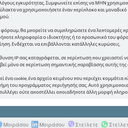
ια λόγους εγκυρότητας. Συμφωνείτε επίσης να ΜΗΝ χρησιμ
ιφύλακτα να χρησιμοποιήσετε έναν περίπλοκο και μοναδικ
σμού.
ο φόρουμ, θα μπορείτε να συμπληρώσετε ένα λεπτομερές πρ
ήποτε πληροφορία ο ιδιοκτήτης ή το προσωπικό του φόρου
ίηση. Ενδέχεται να επιβάλλονται κατάλληλες κυρώσεις.
θυνση IP σας καταγράφεται, σε περίπτωση που χρειαστεί ν
υμβεί μόνο σε περίπτωση σημαντικής παραβίασης αυτής της
εί ένα cookie, ένα αρχείο κειμένου που περιέχει κομμάτι
νήμη του προγράμματος περιήγησής σας. Αυτό χρησιμοποιε
 συλλέγει ούτε αποστέλλει οποιαδήποτε άλλη μορφή πληρ
Μοιράσου
Μοιράσου
Στείλετε
Στείλε