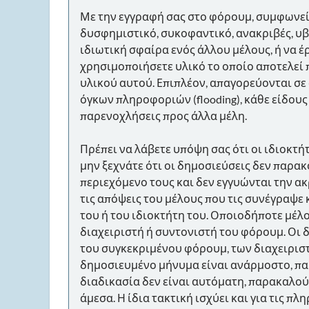
Με την εγγραφή σας στο φόρουμ, συμφωνείτε
δυσφημιστικό, συκοφαντικό, ανακριβές, υβρ
ιδιωτική σφαίρα ενός άλλου μέλους, ή να έ
χρησιμοποιήσετε υλικό το οποίο αποτελεί 
υλικού αυτού. Επιπλέον, απαγορεύονται σ
όγκων πληροφοριών (flooding), κάθε είδους 
παρενοχλήσεις προς άλλα μέλη.
Πρέπει να λάβετε υπόψη σας ότι οι ιδιοκτ
μην ξεχνάτε ότι οι δημοσιεύσεις δεν παρα
περιεχόμενο τους και δεν εγγυώνται την 
τις απόψεις του μέλους που τις συνέγραψε
του ή του ιδιοκτήτη του. Οποιοδήποτε μέλ
διαχειριστή ή συντονιστή του φόρουμ. Οι 
του συγκεκριμένου φόρουμ, των διαχειριστ
δημοσιευμένο μήνυμα είναι ανάρμοστο, παρ
διαδικασία δεν είναι αυτόματη, παρακαλού
άμεσα. Η ίδια τακτική ισχύει και για τις 