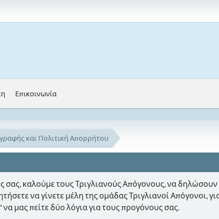
κη
Επικοινωνία
γραφής και Πολιτική Απορρήτου
ς σας, καλούμε τους Τριγλιανούς Απόγονους, να δηλώσουν 
ητήσετε να γίνετε μέλη της ομάδας Τριγλιανοί Απόγονοι, γ
 να μας πείτε δύο λόγια για τους προγόνους σας.