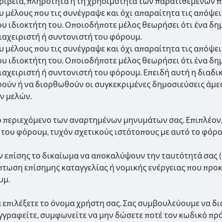
ακρίβεια, πληρότητα ή τη χρησιμότητα των παρατιθέμενων
υ μέλους που τις συνέγραψε και όχι απαραίτητα τις απόψε
ου ιδιοκτήτη του. Οποιοδήποτε μέλος θεωρήσει ότι ένα δ
ιαχειριστή ή συντονιστή του φόρουμ.
υ μέλους που τις συνέγραψε και όχι απαραίτητα τις απόψε
ου ιδιοκτήτη του. Οποιοδήποτε μέλος θεωρήσει ότι ένα δ
ιαχειριστή ή συντονιστή του φόρουμ. Επειδή αυτή η διαδι
φούν ή να διορθωθούν οι συγκεκριμένες δημοσιεύσεις άμεσα.
ν μελών.
ο περιεχόμενο των αναρτημένων μηνυμάτων σας. Επιπλέον,
 του φόρουμ, τυχόν σχετικούς ιστότοπους με αυτό το φόρο
ν επίσης το δικαίωμα να αποκαλύψουν την ταυτότητά σας 
ίπτωση επίσημης καταγγελίας ή νομικής ενέργειας που πρ
υμ.
α επιλέξετε το όνομα χρήστη σας. Σας συμβουλεύουμε να δ
γγραφείτε, συμφωνείτε να μην δώσετε ποτέ τον κωδικό πρ