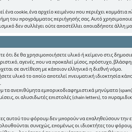
εί ένα cookie, ένα αρχείο κειμένου που περιέχει κομμάτι
νήμη του προγράμματος περιήγησής σας. Αυτό χρησιμοποιε
σμικό δεν συλλέγει ούτε αποστέλλει οποιαδήποτε άλλη μ
 ότι δε θα χρησιμοποιήσετε υλικό ή κείμενο στις δημοσιε
ιστικό, αγενές, που να προκαλεί μίσος, πρόστυχο, βλάσφημ
ρχεται σε αντίθεση με κάποιον ελληνικό η διεθνή νόμο.
ήσετε υλικό το οποίο αποτελεί πνευματική ιδιοκτησία κάπο
.
υμ τα ανεπιθύμητα εμπορικοδιαφημιστικά μηνύματα (spam
σεις, οι αλυσιδωτές επιστολές (chain letters), το πυραμιδι
ήτες αυτού του φόρουμ δεν μπορούν να επαληθεύσουν την ε
κολουθούνται συνεχώς, επομένως οι ιδιοκτήτες του φόρουμ 