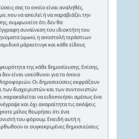
ύσεις σας το οποίο είναι αναληθές,
ο, που να απειλεί ή να παραβιάζει την
σης, συμφωνείτε ότι δεν θα
 έγγραφη συναίνεση του ιδιοκτήτη του
ηνύματα (spam), η αποστολή τεράστιων
υραμιδικό μάρκετινγκ και κάθε είδους
γκυρότητα της κάθε δημοσίευσης. Επίσης,
δεν είναι υπεύθυνοι για το όποιο
 πληροφοριών. Οι δημοσιεύσεις εκφράζουν
μ, των διαχειριστών και των συντονιστών
, παρακαλείται να ειδοποιήσει αμέσως ένα
νέγραψε και όχι απαραίτητα τις απόψεις
ήποτε μέλος θεωρήσει ότι ένα
ονιστή του φόρουμ. Επειδή αυτή η
ιορθωθούν οι συγκεκριμένες δημοσιεύσεις