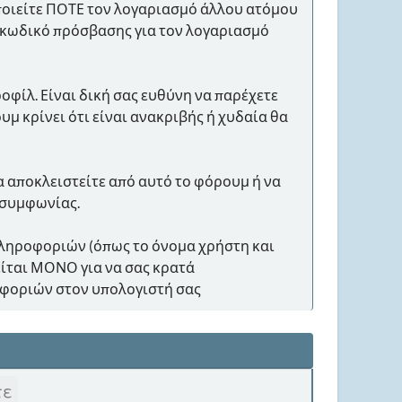
οποιείτε ΠΟΤΕ τον λογαριασμό άλλου ατόμου
ό κωδικό πρόσβασης για τον λογαριασμό
οφίλ. Είναι δική σας ευθύνη να παρέχετε
μ κρίνει ότι είναι ανακριβής ή χυδαία θα
α αποκλειστείτε από αυτό το φόρουμ ή να
 συμφωνίας.
α πληροφοριών (όπως το όνομα χρήστη και
ίται ΜΟΝΟ για να σας κρατά
οφοριών στον υπολογιστή σας
τε