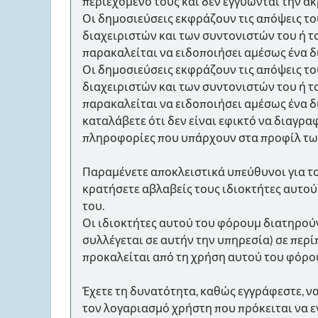
περιεχόμενο τους και δεν εγγυώνται την 
Οι δημοσιεύσεις εκφράζουν τις απόψεις το
διαχειριστών και των συντονιστών του ή τ
παρακαλείται να ειδοποιήσει αμέσως ένα δ
Οι δημοσιεύσεις εκφράζουν τις απόψεις το
διαχειριστών και των συντονιστών του ή τ
παρακαλείται να ειδοποιήσει αμέσως ένα δ
καταλάβετε ότι δεν είναι εφικτό να διαγρα
πληροφορίες που υπάρχουν στα προφίλ τω
Παραμένετε αποκλειστικά υπεύθυνοι για τ
κρατήσετε αβλαβείς τους ιδιοκτήτες αυτού
του.
Οι ιδιοκτήτες αυτού του φόρουμ διατηρού
συλλέγεται σε αυτήν την υπηρεσία) σε περ
προκαλείται από τη χρήση αυτού του φόρο
Έχετε τη δυνατότητα, καθώς εγγράφεστε, ν
τον λογαριασμό χρήστη που πρόκειται να ε