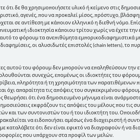
 ότι δε θα χρησιμοποιήσετε υλικό ή κείμενο στις δημοσιε
ιστικό, αγενές, που να προκαλεί μίσος, πρόστυχο, βλάσφημ
ρχεται σε αντίθεση με κάποιον ελληνικό η διεθνή νόμο. Επί
πνευματική ιδιοκτησία κάποιου τρίτου χωρίς να έχετε την
ε αυτό το φόρουμ τα ανεπιθύμητα εμπορικοδιαφημιστικά μ
διαφημίσεις, οι αλυσιδωτές επιστολές (chain letters), το π
ήτες αυτού του φόρουμ δεν μπορούν να επαληθεύσουν την ε
κολουθούνται συνεχώς, επομένως οι ιδιοκτήτες του φόρουμ 
ακρίβεια, πληρότητα ή τη χρησιμότητα των παρατιθέμενων
 και όχι απαραίτητα τις απόψεις του συγκεκριμένου φόρου
ος θεωρήσει ότι ένα δημοσιευμένο μήνυμα είναι ανάρμοστο
δημοσιεύσεις εκφράζουν τις απόψεις του μέλους που τις συ
ών και των συντονιστών του ή του ιδιοκτήτη του. Οποιοδ
ακαλείται να ειδοποιήσει αμέσως ένα διαχειριστή ή συντ
με καταλάβετε ότι δεν είναι εφικτό να διαγραφούν ή να δ
πληροφορίες που υπάρχουν στα προφίλ των μελών.