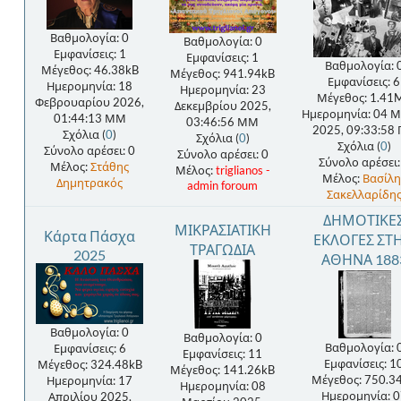
Βαθμολογία: 0
Βαθμολογία: 0
Εμφανίσεις: 1
Εμφανίσεις: 1
Βαθμολογία: 
Μέγεθος: 46.38kB
Μέγεθος: 941.94kB
Εμφανίσεις: 6
Ημερομηνία: 18
Ημερομηνία: 23
Μέγεθος: 1.41
Φεβρουαρίου 2026,
Δεκεμβρίου 2025,
Ημερομηνία: 04 
01:44:13 ΜΜ
03:46:56 ΜΜ
2025, 09:33:58
Σχόλια (
0
)
Σχόλια (
0
)
Σχόλια (
0
)
Σύνολο αρέσει: 0
Σύνολο αρέσει: 0
Σύνολο αρέσει:
Μέλος:
Στάθης
Μέλος:
triglianos -
Μέλος:
Βασίλη
Δημητρακός
admin foroum
Σακελλαρίδη
ΔΗΜΟΤΙΚΕ
ΜΙΚΡΑΣΙΑΤΙΚΗ
Κάρτα Πάσχα
ΕΚΛΟΓΕΣ ΣΤ
ΤΡΑΓΩΔΙΑ
2025
ΑΘΗΝΑ 188
Βαθμολογία: 0
Βαθμολογία: 0
Βαθμολογία: 
Εμφανίσεις: 6
Εμφανίσεις: 11
Εμφανίσεις: 1
Μέγεθος: 324.48kB
Μέγεθος: 141.26kB
Μέγεθος: 750.3
Ημερομηνία: 17
Ημερομηνία: 08
Ημερομηνία: 0
Απριλίου 2025,