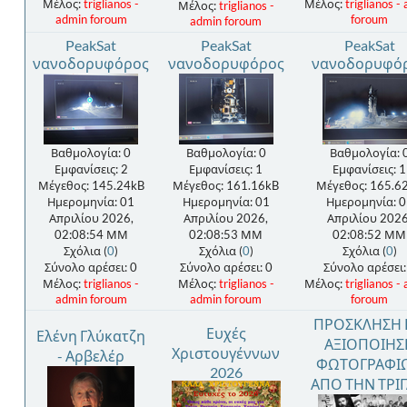
Μέλος:
triglianos -
Μέλος:
triglianos -
Μέλος:
triglianos -
admin foroum
foroum
admin foroum
PeakSat
PeakSat
PeakSat
νανοδορυφόρος
νανοδορυφόρος
νανοδορυφό
Βαθμολογία: 0
Βαθμολογία: 0
Βαθμολογία: 
Εμφανίσεις: 2
Εμφανίσεις: 1
Εμφανίσεις: 1
Μέγεθος: 145.24kB
Μέγεθος: 161.16kB
Μέγεθος: 165.6
Ημερομηνία: 01
Ημερομηνία: 01
Ημερομηνία: 0
Απριλίου 2026,
Απριλίου 2026,
Απριλίου 2026
02:08:54 ΜΜ
02:08:53 ΜΜ
02:08:52 ΜΜ
Σχόλια (
0
)
Σχόλια (
0
)
Σχόλια (
0
)
Σύνολο αρέσει: 0
Σύνολο αρέσει: 0
Σύνολο αρέσει:
Μέλος:
triglianos -
Μέλος:
triglianos -
Μέλος:
triglianos -
admin foroum
admin foroum
foroum
ΠΡΟΣΚΛΗΣΗ 
Ευχές
Ελένη Γλύκατζη
ΑΞΙΟΠΟΙΗΣ
Χριστουγέννων
- Αρβελέρ
ΦΩΤΟΓΡΑΦΙ
2026
ΑΠΟ ΤΗΝ ΤΡΙΓ