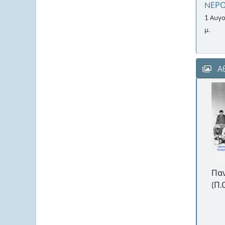
NΕΡ
1 Αυγο
μ.
Αθ
 ομάδα νέας
Συνάντηση του Αθλητικού
Παν
Ομίλου Τριγλίας Ραφήνας με
(Π.
τον Παναθλητικό Όμιλο
Τριγλίας (Π.Ο.Τ.) το 1982.