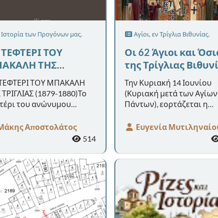
 Ιστορία των Προγόνων μας.
Αγίοι, εν Τρίγλια Βιθυνίας.
 ΤΕΦΤΕΡΙ ΤΟΥ
Οι 62 Άγιοι και Όσι
ΑΚΑΛΗ ΤΗΣ
της Τρίγλιας Βιθυν
ΙΓΛΙΑΣ (1879-1880)
ΤΕΦΤΕΡΙ ΤΟΥ ΜΠΑΚΑΛΗ
Την Κυριακή 14 Ιουνίου
 ΤΡΙΓΛΙΑΣ (1879-1880)Το
(Κυριακή μετά των Αγίων
τέρι του ανώνυμου
Πάντων), εορτάζεται η
γλιανού μπακάλη
Σύναξις των εν Τριγλεία 
ουσιάστηκε, αρχικά, στο
Αγίων Ομολογητών Πατέ
Μάκης Αποστολάτος
Ευγενία Μυτιληναίο
τεο «Πολιτιστικό
Τη έρευνα για την καταγ
514
ρολόγιο» μ...
...