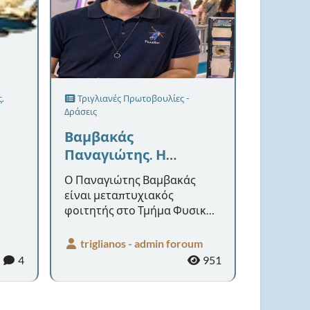
.
Τριγλιανές Πρωτοβουλίες -
Δράσεις
Βαμβακάς
Παναγιώτης. Η
συμμετοχή του στον
Ο Παναγιώτης Βαμβακάς
Ελληνικό
είναι μεταπτυχιακός
νανοδορυφόρο
φοιτητής στο Τμήμα Φυσικής
PeakSat.
του ΑΠΘ και επικεφαλής της
φοιτητικής ομάδας PeakSat.
triglianos - admin foroum
Εντάχθηκε στην ομάδα το
2
4
951
202...