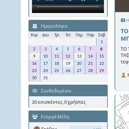
Η
Ημερολόγιο
ΤΟ
Κυρ
Δευ
Τρι
Τετ
Πεμ
Παρ
Σαβ
ΜΠ
1
ΤΡ
ΤΟ 
2
3
4
5
6
7
8
ΤΗΣ
9
10
11
12
13
14
15
τεφ
16
17
18
19
20
21
22
Τρι
23
24
25
26
27
28
29
παρ
30
31
βίν
Ημε
Συνδεδεμένοι
20 επισκέπτες, 0 χρήστες
Ενεργά Μέλη