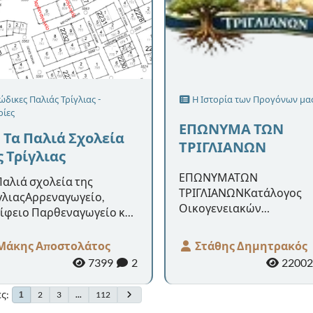
δικες Παλιάς Τρίγλιας -
Η Ιστορία των Προγόνων μας
ρίες
ΕΠΩΝΥΜΑ ΤΩΝ
) Τα Παλιά Σχολεία
ΤΡΙΓΛΙΑΝΩΝ
ς Τρίγλιας
ΕΠΩΝΥΜΑΤΩΝ
Παλιά σχολεία της
ΤΡΙΓΛΙΑΝΩΝΚατάλογος
γλιαςΑρρεναγωγείο,
Οικογενειακών
ίφειο Παρθεναγωγείο και
ΟνομάτωνΣυλλογή
ιαγωγείοΣτους Κώδικες
(πρόπλασμα)Στάθης
 Τρίγλιας, που
Στάθης Δημητρακός
Μάκης Αποστολάτος
ΔημητρακόςΕΠΩΝΥΜΑ
άσσονται στα Γενικά
2200
7399
2
ΤΡΙΓΛΙΑΝΏΝΣυλλογή –
εία του Κρά...
Ετυμολογία –
ες
2
3
...
112
1
Ιστορία1. Γράψτε α...