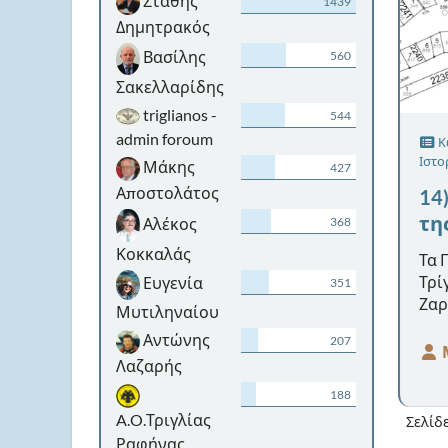
Στάθης
1439
Δημητρακός
Βασίλης
560
Σακελλαρίδης
triglianos -
544
admin foroum
Κώ
Ιστο
Μάκης
427
Αποστολάτος
14
τη
Αλέκος
368
Κοκκαλάς
Τα 
Τρί
Ευγενία
351
Ζαρ
Μυτιληναίου
Νηπ
Αντώνης
207
της
Λαζαρής
φυλ
Αρχ
188
A.O.Τριγλίας
Σελίδ
Ραφήνας