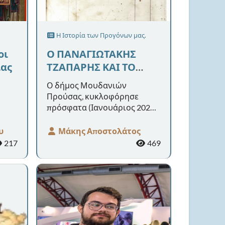
Η Ιστορία των Προγόνων μας.
οι
Ο ΠΑΝΑΓΙΩΤΑΚΗΣ
ίας
ΤΖΑΠΑΡΗΣ ΚΑΙ ΤΟ
ΤΕΦΤΕΡΙ ΤΟΥ
Ο δήμος Μουδανιών
ΤΡΙΓΛΙΑΝΟΥ
Προύσας, κυκλοφόρησε
ΜΠΑΚΑΛΗ (1879-1880)
πρόσφατα (Ιανουάριος 2026)
62
ένα βιβλίο με βασικό θέμα το
ρων.
"Τεφτέρι" του Έλληνα
υ
Μάκης Αποστολάτος
ραφή
Τριγλιανού μπακάλη (1879-
217
469
1880), πο...