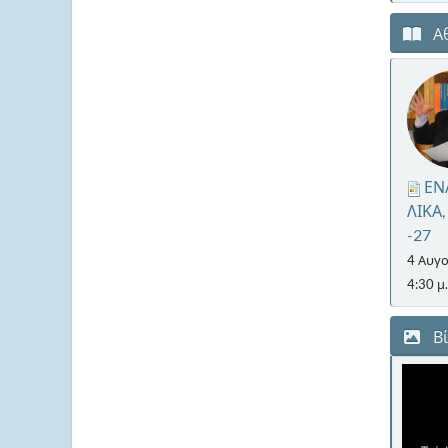
Αθ
ΕΝ
ΛΙΚΑ,
-27
4 Αυγο
4:30 μ.
Βί