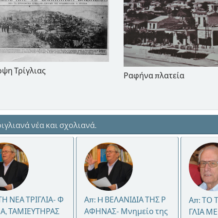
ψη Τρίγλιας
Ραφήνα πλατεία
ιγλιανά νέα και σχολιανά.
ΤΗ ΝΕΑ ΤΡΙΓΛΙΑ- Φ
Απ: H ΒΕΛΑΝΙΔΙΑ ΤΗΣ Ρ
Απ: ΤΟ 
Α, ΤΑΜΙΕΥΤΗΡΑΣ
ΑΦΗΝΑΣ- Μνημείο της
ΓΛΙΑ ΜΕ