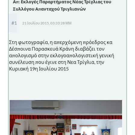
Απ: Εκλογές Παραρτήματος Νέας Τρίγλιας του
Συλλόγου Απανταχού Τριγλιανών
#1
21 Ιουλίου 2015, 03:33:28 ΜΜ
Στη φωτογραφία, η απερχόμενη πρόεδρος κα
Δέσποινα Παρασκευά Κράνη διαβάζει τον
απολογισμό στην εκλογοαπολογιστική γενική
συνέλευση που έγινε στη Νεα Τρίγλια, την
Κυριακή 19η Ιουλίου 2015