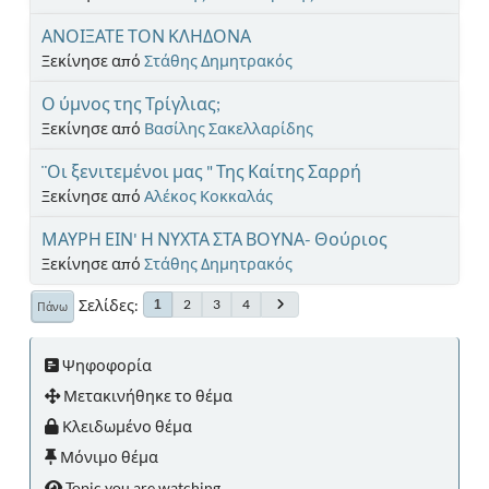
ΑΝΟΙΞΑΤΕ ΤΟΝ ΚΛΗΔΟΝΑ
Ξεκίνησε από
Στάθης Δημητρακός
Ο ύμνος της Τρίγλιας;
Ξεκίνησε από
Βασίλης Σακελλαρίδης
¨Οι ξενιτεμένοι μας " Της Καίτης Σαρρή
Ξεκίνησε από
Αλέκος Κοκκαλάς
ΜΑΥΡΗ ΕΙΝ' Η ΝΥΧΤΑ ΣΤΑ ΒΟΥΝΑ- Θούριος
Ξεκίνησε από
Στάθης Δημητρακός
Σελίδες
2
3
4
1
Πάνω
Ψηφοφορία
Μετακινήθηκε το θέμα
Κλειδωμένο θέμα
Μόνιμο θέμα
Topic you are watching