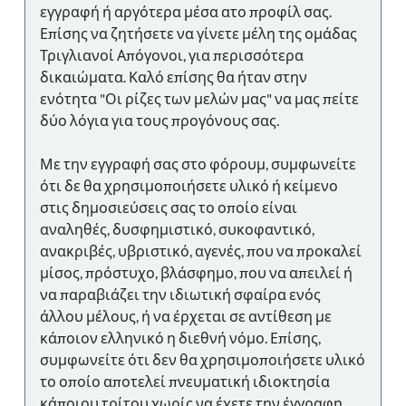
εγγραφή ή αργότερα μέσα ατο προφίλ σας.
Επίσης να ζητήσετε να γίνετε μέλη της ομάδας
Τριγλιανοί Απόγονοι, για περισσότερα
δικαιώματα. Καλό επίσης θα ήταν στην
ενότητα "Οι ρίζες των μελών μας" να μας πείτε
δύο λόγια για τους προγόνους σας.
Με την εγγραφή σας στο φόρουμ, συμφωνείτε
ότι δε θα χρησιμοποιήσετε υλικό ή κείμενο
στις δημοσιεύσεις σας το οποίο είναι
αναληθές, δυσφημιστικό, συκοφαντικό,
ανακριβές, υβριστικό, αγενές, που να προκαλεί
μίσος, πρόστυχο, βλάσφημο, που να απειλεί ή
να παραβιάζει την ιδιωτική σφαίρα ενός
άλλου μέλους, ή να έρχεται σε αντίθεση με
κάποιον ελληνικό η διεθνή νόμο. Επίσης,
συμφωνείτε ότι δεν θα χρησιμοποιήσετε υλικό
το οποίο αποτελεί πνευματική ιδιοκτησία
κάποιου τρίτου χωρίς να έχετε την έγγραφη