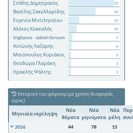
Στάθης Δημητρακός
55
Βασίλης Σακελλαρίδης
33
Ευγενία Μυτιληναίου
13
Αλέκος Κοκκαλάς
10
triglianos - admin foroum
5
Αντώνης Λαζαρής
4
Μαϊόπουλος Κυριάκος
3
Θεοδώρα Γλαράκη
3
Ηρακλής Ψάλτης
3
Ιστορικό του φόρουμ (με χρήση διαφοράς
ώρας)
Νέα
Νέα
Νέα
Περ
Μηνιαία περίληψη
θέματα
μηνύματα
μέλη
συν
2026
44
78
15