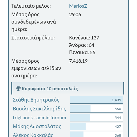
Τελευταίο μέλος:
MariosZ
Μέσος όρος
29.06
συνδεδεμένων ανά
ημέρα:
Στατιστικά φύλου:
Κανένας: 137
Άνδρας: 64
Γυναίκα: 55
Μέσος όρος
7,418.19
εμφανίσεων σελίδων
ανά ημέρα:
Κορυφαίοι 10 αποστολείς
Στάθης Δημητρακός
1,439
Βασίλης Σακελλαρίδης
560
triglianos - admin foroum
544
Μάκης Αποστολάτος
427
Αλέκος Κοκκαλάς
368