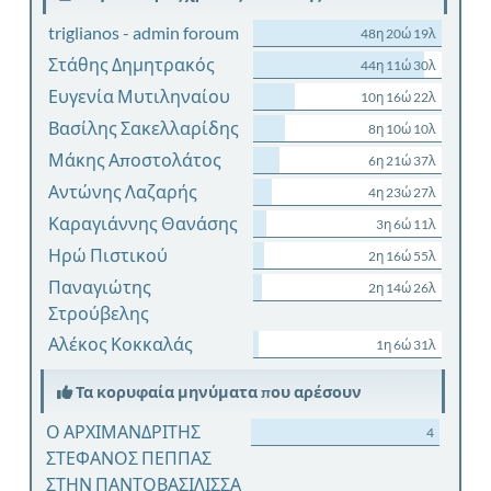
triglianos - admin foroum
48η 20ώ 19λ
Στάθης Δημητρακός
44η 11ώ 30λ
Ευγενία Μυτιληναίου
10η 16ώ 22λ
Βασίλης Σακελλαρίδης
8η 10ώ 10λ
Μάκης Αποστολάτος
6η 21ώ 37λ
Αντώνης Λαζαρής
4η 23ώ 27λ
Καραγιάννης Θανάσης
3η 6ώ 11λ
Ηρώ Πιστικού
2η 16ώ 55λ
Παναγιώτης
2η 14ώ 26λ
Στρούβελης
Αλέκος Κοκκαλάς
1η 6ώ 31λ
Τα κορυφαία μηνύματα που αρέσουν
Ο ΑΡΧΙΜΑΝΔΡΙΤΗΣ
4
ΣΤΕΦΑΝΟΣ ΠΕΠΠΑΣ
ΣΤΗΝ ΠΑΝΤΟΒΑΣΙΛΙΣΣΑ