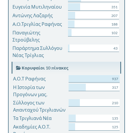
Ευγενία Μυτιληναίου
351
Αντώνης Λαζαρής
207
A.O.Τριγλίας Ραφήνας
188
Παναγιώτης
102
Στρούβελης
Παράρτημα Συλλόγου
43
Νέας Τρίγλιας
Κορυφαίοι 10 πίνακες
Α.Ο.Τ Ραφήνας
937
Η Ιστορία των
317
Προγόνων μας.
Σύλλογος των
210
Απανταχού Τριγλιανών
Τα Τριγλιανά Νέα
135
Ακαδημίες Α.Ο.Τ.
125