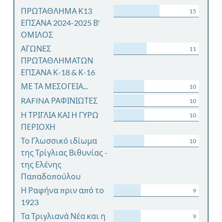
ΠΡΩΤΑΘΛΗΜΑ Κ13
15
ΕΠΣΑΝΑ 2024-2025 Β'
ΟΜΙΛΟΣ
ΑΓΩΝΕΣ
11
ΠΡΩΤΑΘΛΗΜΑΤΩΝ
ΕΠΣΑΝΑ Κ-18 & Κ-16
ΜΕ ΤΑ ΜΕΣΟΓΕΙΑ...
10
RAFINA ΡΑΦΙΝΙΩΤΕΣ
10
Η ΤΡΙΓΛΙΑ ΚΑΙ Η ΓΥΡΩ
10
ΠΕΡΙΟΧΗ
Το Γλωσσικό ιδίωμα
10
της Τρίγλιας Βιθυνίας -
της Ελένης
Παπαδοπούλου
Η Ραφήνα πριν από το
9
1923
Τα Τριγλιανά Νέα και η
9