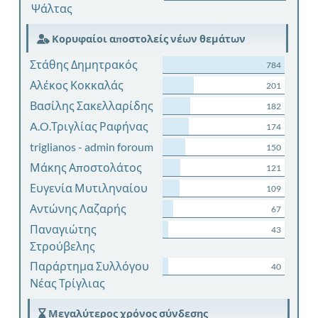
Ψάλτας
Κορυφαίοι αποστολείς νέων θεμάτων
Στάθης Δημητρακός
784
Αλέκος Κοκκαλάς
201
Βασίλης Σακελλαρίδης
182
A.O.Τριγλίας Ραφήνας
174
triglianos - admin foroum
150
Μάκης Αποστολάτος
121
Ευγενία Μυτιληναίου
109
Αντώνης Λαζαρής
67
Παναγιώτης
43
Στρούβελης
Παράρτημα Συλλόγου
40
Νέας Τρίγλιας
Μεγαλύτερος χρόνος σύνδεσης