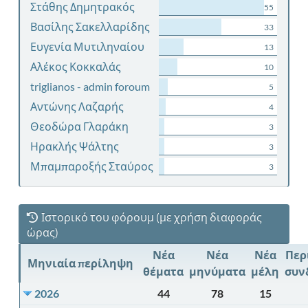
Στάθης Δημητρακός
55
Βασίλης Σακελλαρίδης
33
Ευγενία Μυτιληναίου
13
Αλέκος Κοκκαλάς
10
triglianos - admin foroum
5
Αντώνης Λαζαρής
4
Θεοδώρα Γλαράκη
3
Ηρακλής Ψάλτης
3
Μπαμπαροξής Σταύρος
3
Ιστορικό του φόρουμ (με χρήση διαφοράς
ώρας)
Νέα
Νέα
Νέα
Περ
Μηνιαία περίληψη
θέματα
μηνύματα
μέλη
συν
2026
44
78
15