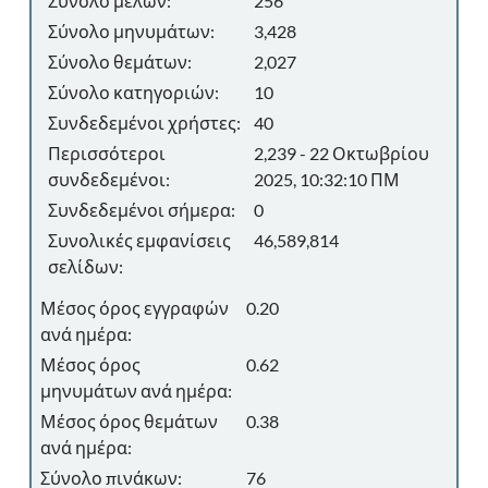
Σύνολο μελών:
256
Σύνολο μηνυμάτων:
3,428
Σύνολο θεμάτων:
2,027
Σύνολο κατηγοριών:
10
Συνδεδεμένοι χρήστες:
40
Περισσότεροι
2,239 - 22 Οκτωβρίου
συνδεδεμένοι:
2025, 10:32:10 ΠΜ
Συνδεδεμένοι σήμερα:
0
Συνολικές εμφανίσεις
46,589,814
σελίδων:
Μέσος όρος εγγραφών
0.20
ανά ημέρα:
Μέσος όρος
0.62
μηνυμάτων ανά ημέρα:
Μέσος όρος θεμάτων
0.38
ανά ημέρα:
Σύνολο πινάκων:
76