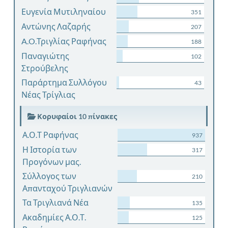
Ευγενία Μυτιληναίου
351
Αντώνης Λαζαρής
207
A.O.Τριγλίας Ραφήνας
188
Παναγιώτης
102
Στρούβελης
Παράρτημα Συλλόγου
43
Νέας Τρίγλιας
Κορυφαίοι 10 πίνακες
Α.Ο.Τ Ραφήνας
937
Η Ιστορία των
317
Προγόνων μας.
Σύλλογος των
210
Απανταχού Τριγλιανών
Τα Τριγλιανά Νέα
135
Ακαδημίες Α.Ο.Τ.
125