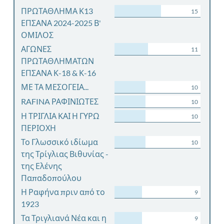
ΠΡΩΤΑΘΛΗΜΑ Κ13
15
ΕΠΣΑΝΑ 2024-2025 Β'
ΟΜΙΛΟΣ
ΑΓΩΝΕΣ
11
ΠΡΩΤΑΘΛΗΜΑΤΩΝ
ΕΠΣΑΝΑ Κ-18 & Κ-16
ΜΕ ΤΑ ΜΕΣΟΓΕΙΑ...
10
RAFINA ΡΑΦΙΝΙΩΤΕΣ
10
Η ΤΡΙΓΛΙΑ ΚΑΙ Η ΓΥΡΩ
10
ΠΕΡΙΟΧΗ
Το Γλωσσικό ιδίωμα
10
της Τρίγλιας Βιθυνίας -
της Ελένης
Παπαδοπούλου
Η Ραφήνα πριν από το
9
1923
Τα Τριγλιανά Νέα και η
9