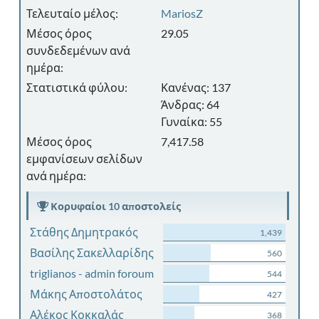
Τελευταίο μέλος:
MariosZ
Μέσος όρος
29.05
συνδεδεμένων ανά
ημέρα:
Στατιστικά φύλου:
Κανένας: 137
Άνδρας: 64
Γυναίκα: 55
Μέσος όρος
7,417.58
εμφανίσεων σελίδων
ανά ημέρα:
Κορυφαίοι 10 αποστολείς
Στάθης Δημητρακός
1,439
Βασίλης Σακελλαρίδης
560
triglianos - admin foroum
544
Μάκης Αποστολάτος
427
Αλέκος Κοκκαλάς
368