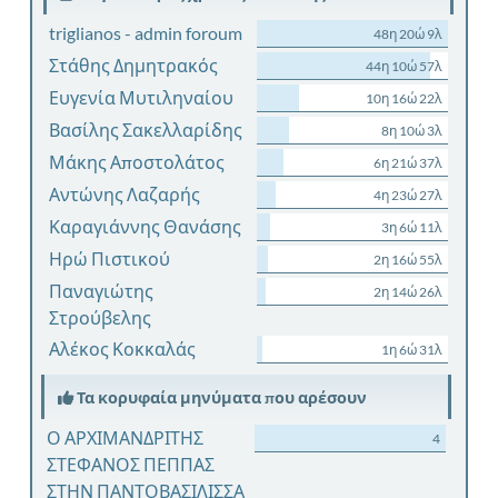
triglianos - admin foroum
48η 20ώ 9λ
Στάθης Δημητρακός
44η 10ώ 57λ
Ευγενία Μυτιληναίου
10η 16ώ 22λ
Βασίλης Σακελλαρίδης
8η 10ώ 3λ
Μάκης Αποστολάτος
6η 21ώ 37λ
Αντώνης Λαζαρής
4η 23ώ 27λ
Καραγιάννης Θανάσης
3η 6ώ 11λ
Ηρώ Πιστικού
2η 16ώ 55λ
Παναγιώτης
2η 14ώ 26λ
Στρούβελης
Αλέκος Κοκκαλάς
1η 6ώ 31λ
Τα κορυφαία μηνύματα που αρέσουν
Ο ΑΡΧΙΜΑΝΔΡΙΤΗΣ
4
ΣΤΕΦΑΝΟΣ ΠΕΠΠΑΣ
ΣΤΗΝ ΠΑΝΤΟΒΑΣΙΛΙΣΣΑ