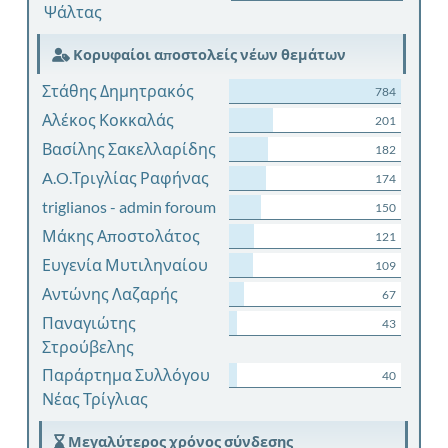
Ψάλτας
Κορυφαίοι αποστολείς νέων θεμάτων
Στάθης Δημητρακός
784
Αλέκος Κοκκαλάς
201
Βασίλης Σακελλαρίδης
182
A.O.Τριγλίας Ραφήνας
174
triglianos - admin foroum
150
Μάκης Αποστολάτος
121
Ευγενία Μυτιληναίου
109
Αντώνης Λαζαρής
67
Παναγιώτης
43
Στρούβελης
Παράρτημα Συλλόγου
40
Νέας Τρίγλιας
Μεγαλύτερος χρόνος σύνδεσης