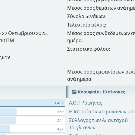
Μέσος όρος θεμάτων ανά ημέ
Σύνολο πινάκων:
Τελευταίο μέλος:
 - 22 Οκτωβρίου 2025,
Μέσος όρος συνδεδεμένων α
:10 ΠΜ
ημέρα:
Στατιστικά φύλου:
7,819
Μέσος όρος εμφανίσεων σελ
ανά ημέρα:
Κορυφαίοι 10 πίνακες
Α.Ο.Τ Ραφήνας
1,439
Η Ιστορία των Προγόνων μας
560
Σύλλογος των Απανταχού
544
Τριγλιανών
427