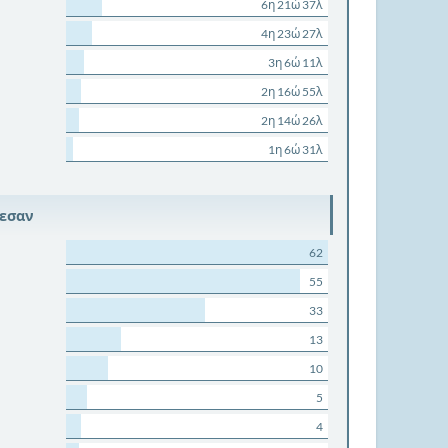
6η 21ώ 37λ
4η 23ώ 27λ
3η 6ώ 11λ
2η 16ώ 55λ
2η 14ώ 26λ
1η 6ώ 31λ
ρεσαν
62
55
33
13
10
5
4