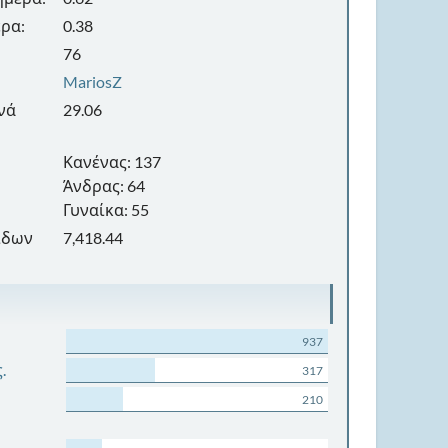
ρα:
0.38
76
MariosZ
νά
29.06
Κανένας: 137
Άνδρας: 64
Γυναίκα: 55
ίδων
7,418.44
937
.
317
210