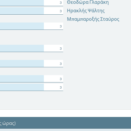
Θεοδώρα Γλαράκη
3
Ηρακλής Ψάλτης
3
Μπαμπαροξής Σταύρος
3
3
3
3
3
ς ώρας)