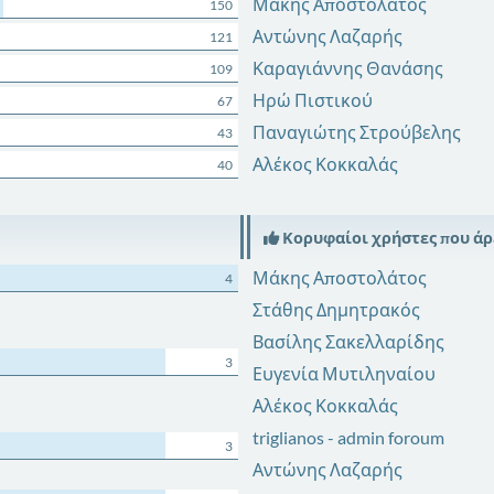
Μάκης Αποστολάτος
150
Αντώνης Λαζαρής
121
Καραγιάννης Θανάσης
109
Ηρώ Πιστικού
67
Παναγιώτης Στρούβελης
43
Αλέκος Κοκκαλάς
40
Κορυφαίοι χρήστες που ά
Μάκης Αποστολάτος
4
Στάθης Δημητρακός
Βασίλης Σακελλαρίδης
3
Ευγενία Μυτιληναίου
Αλέκος Κοκκαλάς
triglianos - admin foroum
3
Αντώνης Λαζαρής