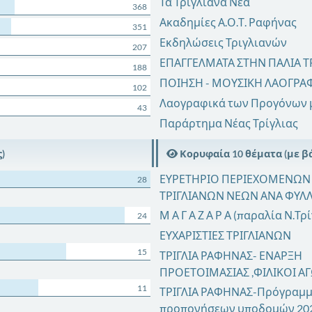
Τα Τριγλιανά Νέα
368
Ακαδημίες Α.Ο.Τ. Ραφήνας
351
Εκδηλώσεις Τριγλιανών
207
ΕΠΑΓΓΕΛΜΑΤΑ ΣΤΗΝ ΠΑΛΙΑ ΤΡ
188
ΠΟΙΗΣΗ - ΜΟΥΣΙΚΗ ΛΑΟΓΡΑ
102
Λαογραφικά των Προγόνων 
43
Παράρτημα Νέας Τρίγλιας
)
Κορυφαία 10 θέματα (με βά
ΕΥΡΕΤΗΡΙΟ ΠΕΡΙΕΧΟΜΕΝΩΝ
28
ΤΡΙΓΛΙΑΝΩΝ ΝΕΩΝ ΑΝΑ ΦΥΛ
Μ Α Γ Α Ζ Α Ρ Α (παραλία Ν.Τρ
24
ΕΥΧΑΡΙΣΤΙΕΣ ΤΡΙΓΛΙΑΝΩΝ
15
ΤΡΙΓΛΙΑ ΡΑΦΗΝΑΣ- ΕΝΑΡΞΗ
ΠΡΟΕΤΟΙΜΑΣΙΑΣ ,ΦΙΛΙΚΟΙ Α
11
ΤΡΙΓΛΙΑ ΡΑΦΗΝΑΣ-Πρόγραμ
προπονήσεων υποδομών 20