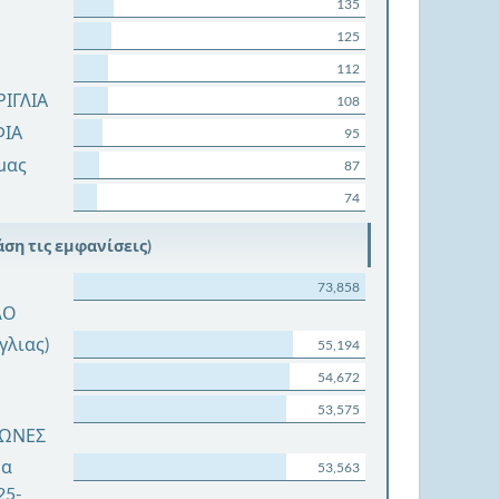
135
125
112
ΙΓΛΙΑ
108
ΦΙΑ
95
μας
87
74
ση τις εμφανίσεις)
73,858
ΛΟ
ίγλιας)
55,194
54,672
53,575
ΓΩΝΕΣ
μα
53,563
25-