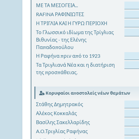
ΜΕ ΤΑ ΜΕΣΟΓΕΙΑ...
RAFINA ΡΑΦΙΝΙΩΤΕΣ
Η ΤΡΙΓΛΙΑ ΚΑΙ Η ΓΥΡΩ ΠΕΡΙΟΧΗ
Το Γλωσσικό ιδίωμα της Τρίγλιας
Βιθυνίας - της Ελένης
Παπαδοπούλου
Η Ραφήνα πριν από το 1923
Τα Τριγλιανά Νέα και η διατήριση
της προσπάθειας.
Κορυφαίοι αποστολείς νέων θεμάτων
Στάθης Δημητρακός
Αλέκος Κοκκαλάς
Βασίλης Σακελλαρίδης
A.O.Τριγλίας Ραφήνας