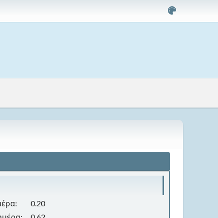
μέρα:
0.20
ημέρα:
0.62