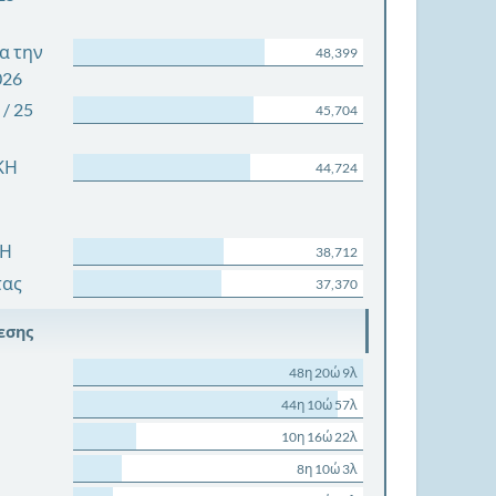
α την
48,399
026
/ 25
45,704
ΚΗ
44,724
ΧΗ
38,712
τας
37,370
εσης
48η 20ώ 9λ
44η 10ώ 57λ
10η 16ώ 22λ
8η 10ώ 3λ