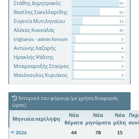
Στάθης Δημητρακός
55
Βασίλης Σακελλαρίδης
33
Ευγενία Μυτιληναίου
13
Αλέκος Κοκκαλάς
10
triglianos - admin foroum
5
Αντώνης Λαζαρής
4
Ηρακλής Ψάλτης
3
Μπαμπαροξής Σταύρος
3
Μαϊόπουλος Κυριάκος
3
Ιστορικό του φόρουμ (με χρήση διαφοράς
ώρας)
Νέα
Νέα
Νέα
Περ
Μηνιαία περίληψη
θέματα
μηνύματα
μέλη
συν
2026
44
78
15