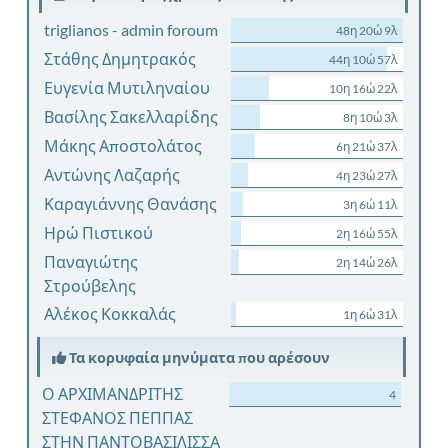
triglianos - admin foroum
48η 20ώ 9λ
Στάθης Δημητρακός
44η 10ώ 57λ
Ευγενία Μυτιληναίου
10η 16ώ 22λ
Βασίλης Σακελλαρίδης
8η 10ώ 3λ
Μάκης Αποστολάτος
6η 21ώ 37λ
Αντώνης Λαζαρής
4η 23ώ 27λ
Καραγιάννης Θανάσης
3η 6ώ 11λ
Ηρώ Πιστικού
2η 16ώ 55λ
Παναγιώτης
2η 14ώ 26λ
Στρούβελης
Αλέκος Κοκκαλάς
1η 6ώ 31λ
Τα κορυφαία μηνύματα που αρέσουν
Ο ΑΡΧΙΜΑΝΔΡΙΤΗΣ
4
ΣΤΕΦΑΝΟΣ ΠΕΠΠΑΣ
ΣΤΗΝ ΠΑΝΤΟΒΑΣΙΛΙΣΣΑ