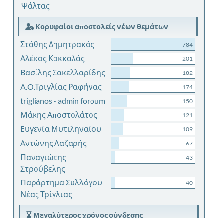
Ψάλτας
Κορυφαίοι αποστολείς νέων θεμάτων
Στάθης Δημητρακός
784
Αλέκος Κοκκαλάς
201
Βασίλης Σακελλαρίδης
182
A.O.Τριγλίας Ραφήνας
174
triglianos - admin foroum
150
Μάκης Αποστολάτος
121
Ευγενία Μυτιληναίου
109
Αντώνης Λαζαρής
67
Παναγιώτης
43
Στρούβελης
Παράρτημα Συλλόγου
40
Νέας Τρίγλιας
Μεγαλύτερος χρόνος σύνδεσης