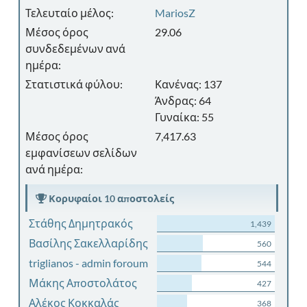
Τελευταίο μέλος:
MariosZ
Μέσος όρος
29.06
συνδεδεμένων ανά
ημέρα:
Στατιστικά φύλου:
Κανένας: 137
Άνδρας: 64
Γυναίκα: 55
Μέσος όρος
7,417.63
εμφανίσεων σελίδων
ανά ημέρα:
Κορυφαίοι 10 αποστολείς
Στάθης Δημητρακός
1,439
Βασίλης Σακελλαρίδης
560
triglianos - admin foroum
544
Μάκης Αποστολάτος
427
Αλέκος Κοκκαλάς
368