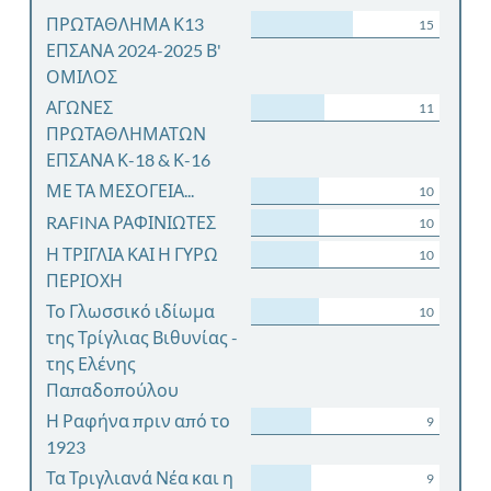
ΠΡΩΤΑΘΛΗΜΑ Κ13
15
ΕΠΣΑΝΑ 2024-2025 Β'
ΟΜΙΛΟΣ
ΑΓΩΝΕΣ
11
ΠΡΩΤΑΘΛΗΜΑΤΩΝ
ΕΠΣΑΝΑ Κ-18 & Κ-16
ΜΕ ΤΑ ΜΕΣΟΓΕΙΑ...
10
RAFINA ΡΑΦΙΝΙΩΤΕΣ
10
Η ΤΡΙΓΛΙΑ ΚΑΙ Η ΓΥΡΩ
10
ΠΕΡΙΟΧΗ
Το Γλωσσικό ιδίωμα
10
της Τρίγλιας Βιθυνίας -
της Ελένης
Παπαδοπούλου
Η Ραφήνα πριν από το
9
1923
Τα Τριγλιανά Νέα και η
9