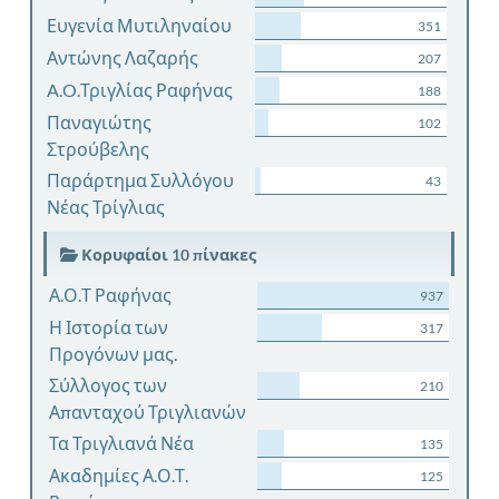
Ευγενία Μυτιληναίου
351
Αντώνης Λαζαρής
207
A.O.Τριγλίας Ραφήνας
188
Παναγιώτης
102
Στρούβελης
Παράρτημα Συλλόγου
43
Νέας Τρίγλιας
Κορυφαίοι 10 πίνακες
Α.Ο.Τ Ραφήνας
937
Η Ιστορία των
317
Προγόνων μας.
Σύλλογος των
210
Απανταχού Τριγλιανών
Τα Τριγλιανά Νέα
135
Ακαδημίες Α.Ο.Τ.
125