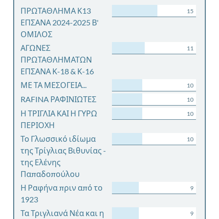
ΠΡΩΤΑΘΛΗΜΑ Κ13
15
ΕΠΣΑΝΑ 2024-2025 Β'
ΟΜΙΛΟΣ
ΑΓΩΝΕΣ
11
ΠΡΩΤΑΘΛΗΜΑΤΩΝ
ΕΠΣΑΝΑ Κ-18 & Κ-16
ΜΕ ΤΑ ΜΕΣΟΓΕΙΑ...
10
RAFINA ΡΑΦΙΝΙΩΤΕΣ
10
Η ΤΡΙΓΛΙΑ ΚΑΙ Η ΓΥΡΩ
10
ΠΕΡΙΟΧΗ
Το Γλωσσικό ιδίωμα
10
της Τρίγλιας Βιθυνίας -
της Ελένης
Παπαδοπούλου
Η Ραφήνα πριν από το
9
1923
Τα Τριγλιανά Νέα και η
9