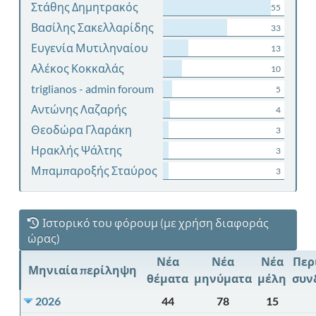
Στάθης Δημητρακός
55
Βασίλης Σακελλαρίδης
33
Ευγενία Μυτιληναίου
13
Αλέκος Κοκκαλάς
10
triglianos - admin foroum
5
Αντώνης Λαζαρής
4
Θεοδώρα Γλαράκη
3
Ηρακλής Ψάλτης
3
Μπαμπαροξής Σταύρος
3
Ιστορικό του φόρουμ (με χρήση διαφοράς
ώρας)
Νέα
Νέα
Νέα
Περ
Μηνιαία περίληψη
θέματα
μηνύματα
μέλη
συν
2026
44
78
15