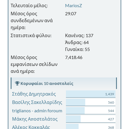
Τελευταίο μέλος:
MariosZ
Μέσος όρος
29.07
συνδεδεμένων ανά
ημέρα:
Στατιστικά φύλου:
Κανένας: 137
Άνδρας: 64
Γυναίκα: 55
Μέσος όρος
7,418.46
εμφανίσεων σελίδων
ανά ημέρα:
Κορυφαίοι 10 αποστολείς
Στάθης Δημητρακός
1,439
Βασίλης Σακελλαρίδης
560
triglianos - admin foroum
544
Μάκης Αποστολάτος
427
Αλέκος Κοκκαλάς
368