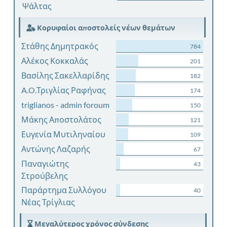
Ψάλτας
Κορυφαίοι αποστολείς νέων θεμάτων
Στάθης Δημητρακός
784
Αλέκος Κοκκαλάς
201
Βασίλης Σακελλαρίδης
182
A.O.Τριγλίας Ραφήνας
174
triglianos - admin foroum
150
Μάκης Αποστολάτος
121
Ευγενία Μυτιληναίου
109
Αντώνης Λαζαρής
67
Παναγιώτης
43
Στρούβελης
Παράρτημα Συλλόγου
40
Νέας Τρίγλιας
Μεγαλύτερος χρόνος σύνδεσης