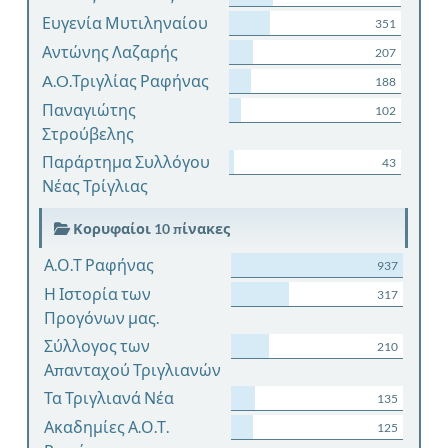
Ευγενία Μυτιληναίου
351
Αντώνης Λαζαρής
207
A.O.Τριγλίας Ραφήνας
188
Παναγιώτης
102
Στρούβελης
Παράρτημα Συλλόγου
43
Νέας Τρίγλιας
Κορυφαίοι 10 πίνακες
Α.Ο.Τ Ραφήνας
937
Η Ιστορία των
317
Προγόνων μας.
Σύλλογος των
210
Απανταχού Τριγλιανών
Τα Τριγλιανά Νέα
135
Ακαδημίες Α.Ο.Τ.
125