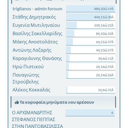
triglianos - admin foroum
48η 20ώ 19λ
Στάθης Δημητρακός
44η 11ώ 30λ
Ευγενία Μυτιληναίου
10η 16ώ 22λ
Βασίλης Σακελλαρίδης
8η 10ώ 10λ
Μάκης Αποστολάτος
6η 21ώ 37λ
Αντώνης Λαζαρής
4η 23ώ 27λ
Καραγιάννης Θανάσης
3η 6ώ 11λ
Ηρώ Πιστικού
2η 16ώ 55λ
Παναγιώτης
2η 14ώ 26λ
Στρούβελης
Αλέκος Κοκκαλάς
1η 6ώ 31λ
Τα κορυφαία μηνύματα που αρέσουν
Ο ΑΡΧΙΜΑΝΔΡΙΤΗΣ
4
ΣΤΕΦΑΝΟΣ ΠΕΠΠΑΣ
ΣΤΗΝ ΠΑΝΤΟΒΑΣΙΛΙΣΣΑ