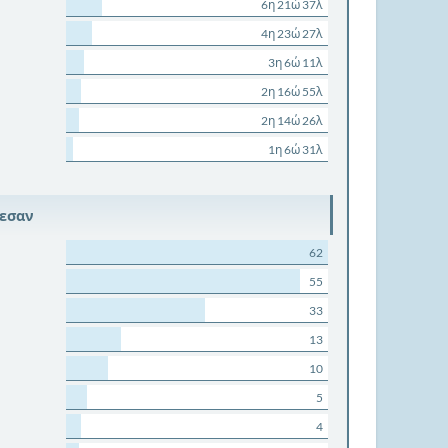
6η 21ώ 37λ
4η 23ώ 27λ
3η 6ώ 11λ
2η 16ώ 55λ
2η 14ώ 26λ
1η 6ώ 31λ
ρεσαν
62
55
33
13
10
5
4