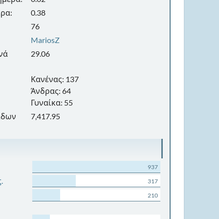
ρα:
0.38
76
MariosZ
νά
29.06
Κανένας: 137
Άνδρας: 64
Γυναίκα: 55
ίδων
7,417.95
937
.
317
210