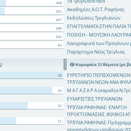
Τα Τριγλιανά Νέα
368
Ακαδημίες Α.Ο.Τ. Ραφήνας
351
Εκδηλώσεις Τριγλιανών
207
ΕΠΑΓΓΕΛΜΑΤΑ ΣΤΗΝ ΠΑΛΙΑ ΤΡ
188
ΠΟΙΗΣΗ - ΜΟΥΣΙΚΗ ΛΑΟΓΡΑ
102
Λαογραφικά των Προγόνων 
43
Παράρτημα Νέας Τρίγλιας
)
Κορυφαία 10 θέματα (με βά
ΕΥΡΕΤΗΡΙΟ ΠΕΡΙΕΧΟΜΕΝΩΝ
28
ΤΡΙΓΛΙΑΝΩΝ ΝΕΩΝ ΑΝΑ ΦΥΛ
Μ Α Γ Α Ζ Α Ρ Α (παραλία Ν.Τρ
24
ΕΥΧΑΡΙΣΤΙΕΣ ΤΡΙΓΛΙΑΝΩΝ
15
ΤΡΙΓΛΙΑ ΡΑΦΗΝΑΣ- ΕΝΑΡΞΗ
ΠΡΟΕΤΟΙΜΑΣΙΑΣ ,ΦΙΛΙΚΟΙ Α
11
ΤΡΙΓΛΙΑ ΡΑΦΗΝΑΣ-Πρόγραμ
προπονήσεων υποδομών 20