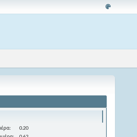
μέρα:
0.20
ημέρα:
0.62