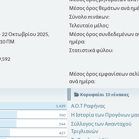
Μέσος όρος θεμάτων ανά ημέ
Σύνολο πινάκων:
Τελευταίο μέλος:
 - 22 Οκτωβρίου 2025,
Μέσος όρος συνδεδεμένων α
:10 ΠΜ
ημέρα:
Στατιστικά φύλου:
9,592
Μέσος όρος εμφανίσεων σελ
ανά ημέρα:
Κορυφαίοι 10 πίνακες
Α.Ο.Τ Ραφήνας
1,439
Η Ιστορία των Προγόνων μας
560
Σύλλογος των Απανταχού
544
Τριγλιανών
427