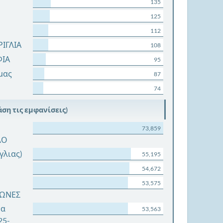
135
125
112
ΙΓΛΙΑ
108
ΦΙΑ
95
μας
87
74
ση τις εμφανίσεις)
73,859
ΛΟ
ίγλιας)
55,195
54,672
53,575
ΓΩΝΕΣ
μα
53,563
25-