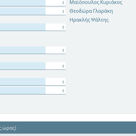
Μαϊόπουλος Κυριάκος
3
Θεοδώρα Γλαράκη
3
Ηρακλής Ψάλτης
3
3
3
3
3
ς ώρας)