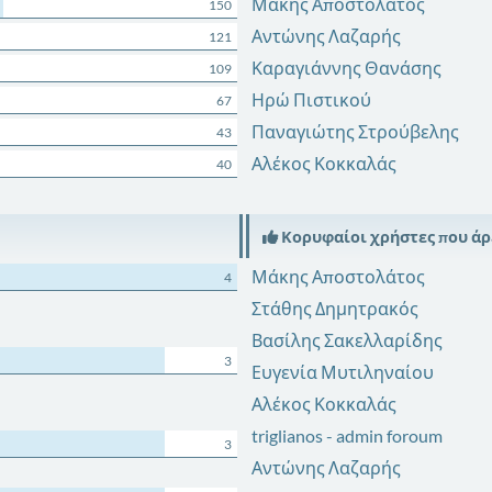
Μάκης Αποστολάτος
150
Αντώνης Λαζαρής
121
Καραγιάννης Θανάσης
109
Ηρώ Πιστικού
67
Παναγιώτης Στρούβελης
43
Αλέκος Κοκκαλάς
40
Κορυφαίοι χρήστες που ά
Μάκης Αποστολάτος
4
Στάθης Δημητρακός
Βασίλης Σακελλαρίδης
3
Ευγενία Μυτιληναίου
Αλέκος Κοκκαλάς
triglianos - admin foroum
3
Αντώνης Λαζαρής