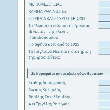
ΜΕ ΤΑ ΜΕΣΟΓΕΙΑ...
RAFINA ΡΑΦΙΝΙΩΤΕΣ
Η ΤΡΙΓΛΙΑ ΚΑΙ Η ΓΥΡΩ ΠΕΡΙΟΧΗ
Το Γλωσσικό ιδίωμα της Τρίγλιας
Βιθυνίας - της Ελένης
Παπαδοπούλου
Η Ραφήνα πριν από το 1923
Τα Τριγλιανά Νέα και η διατήριση
της προσπάθειας.
Κορυφαίοι αποστολείς νέων θεμάτων
Στάθης Δημητρακός
Αλέκος Κοκκαλάς
Βασίλης Σακελλαρίδης
A.O.Τριγλίας Ραφήνας