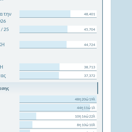
α την
48,401
026
/ 25
45,704
ΚΗ
44,724
ΧΗ
38,713
τας
37,372
εσης
48η 20ώ 19λ
44η 11ώ 1λ
10η 16ώ 22λ
8η 10ώ 10λ