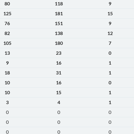
80
118
9
125
181
15
76
151
9
82
138
12
105
180
7
13
23
0
9
16
1
18
31
1
10
16
0
10
15
1
3
4
1
0
0
0
0
0
0
0
0
0