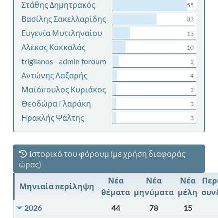
Στάθης Δημητρακός
55
Βασίλης Σακελλαρίδης
33
Ευγενία Μυτιληναίου
13
Αλέκος Κοκκαλάς
10
triglianos - admin foroum
5
Αντώνης Λαζαρής
4
Μαϊόπουλος Κυριάκος
3
Θεοδώρα Γλαράκη
3
Ηρακλής Ψάλτης
3
Ιστορικό του φόρουμ (με χρήση διαφοράς
ώρας)
Νέα
Νέα
Νέα
Περ
Μηνιαία περίληψη
θέματα
μηνύματα
μέλη
συν
2026
44
78
15