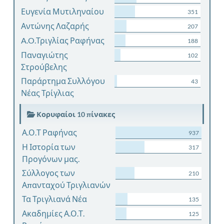
Ευγενία Μυτιληναίου
351
Αντώνης Λαζαρής
207
A.O.Τριγλίας Ραφήνας
188
Παναγιώτης
102
Στρούβελης
Παράρτημα Συλλόγου
43
Νέας Τρίγλιας
Κορυφαίοι 10 πίνακες
Α.Ο.Τ Ραφήνας
937
Η Ιστορία των
317
Προγόνων μας.
Σύλλογος των
210
Απανταχού Τριγλιανών
Τα Τριγλιανά Νέα
135
Ακαδημίες Α.Ο.Τ.
125