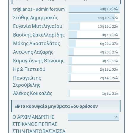
triglianos - admin foroum
48η 20ώ 9λ
Στάθης Δημητρακός
44η 10ώ 57λ
Ευγενία Μυτιληναίου
10η 16ώ 22λ
Βασίλης Σακελλαρίδης
8η 10ώ 3λ
Μάκης Αποστολάτος
6η 21ώ 37λ
Αντώνης Λαζαρής
4η 23ώ 27λ
Καραγιάννης Θανάσης
3η 6ώ 11λ
Ηρώ Πιστικού
2η 16ώ 55λ
Παναγιώτης
2η 14ώ 26λ
Στρούβελης
Αλέκος Κοκκαλάς
1η 6ώ 31λ
Τα κορυφαία μηνύματα που αρέσουν
Ο ΑΡΧΙΜΑΝΔΡΙΤΗΣ
4
ΣΤΕΦΑΝΟΣ ΠΕΠΠΑΣ
ΣΤΗΝ ΠΑΝΤΟΒΑΣΙΛΙΣΣΑ