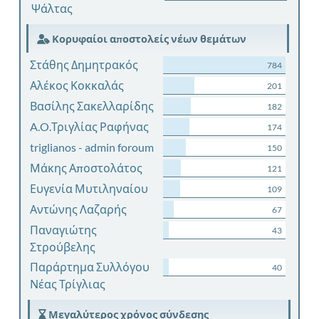
Ψάλτας
Κορυφαίοι αποστολείς νέων θεμάτων
Στάθης Δημητρακός
784
Αλέκος Κοκκαλάς
201
Βασίλης Σακελλαρίδης
182
A.O.Τριγλίας Ραφήνας
174
triglianos - admin foroum
150
Μάκης Αποστολάτος
121
Ευγενία Μυτιληναίου
109
Αντώνης Λαζαρής
67
Παναγιώτης
43
Στρούβελης
Παράρτημα Συλλόγου
40
Νέας Τρίγλιας
Μεγαλύτερος χρόνος σύνδεσης