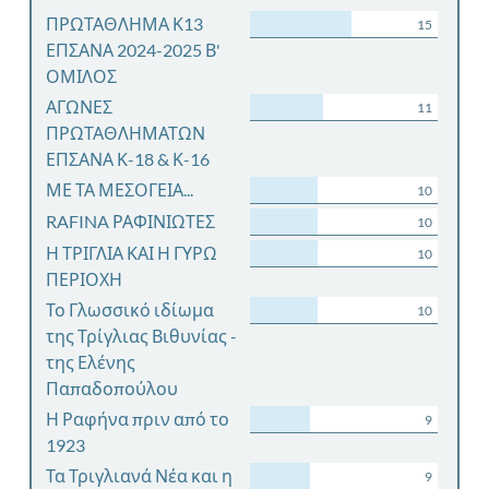
ΠΡΩΤΑΘΛΗΜΑ Κ13
15
ΕΠΣΑΝΑ 2024-2025 Β'
ΟΜΙΛΟΣ
ΑΓΩΝΕΣ
11
ΠΡΩΤΑΘΛΗΜΑΤΩΝ
ΕΠΣΑΝΑ Κ-18 & Κ-16
ΜΕ ΤΑ ΜΕΣΟΓΕΙΑ...
10
RAFINA ΡΑΦΙΝΙΩΤΕΣ
10
Η ΤΡΙΓΛΙΑ ΚΑΙ Η ΓΥΡΩ
10
ΠΕΡΙΟΧΗ
Το Γλωσσικό ιδίωμα
10
της Τρίγλιας Βιθυνίας -
της Ελένης
Παπαδοπούλου
Η Ραφήνα πριν από το
9
1923
Τα Τριγλιανά Νέα και η
9