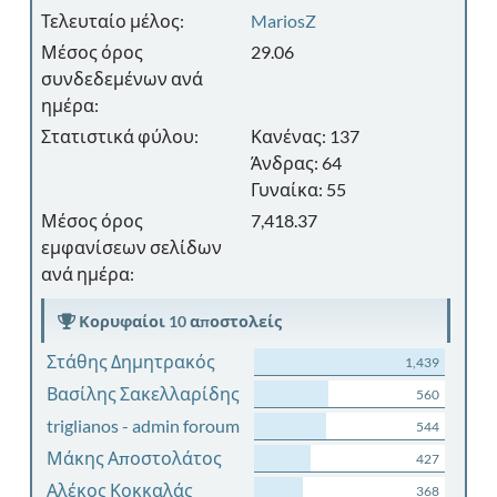
Τελευταίο μέλος:
MariosZ
Μέσος όρος
29.06
συνδεδεμένων ανά
ημέρα:
Στατιστικά φύλου:
Κανένας: 137
Άνδρας: 64
Γυναίκα: 55
Μέσος όρος
7,418.37
εμφανίσεων σελίδων
ανά ημέρα:
Κορυφαίοι 10 αποστολείς
Στάθης Δημητρακός
1,439
Βασίλης Σακελλαρίδης
560
triglianos - admin foroum
544
Μάκης Αποστολάτος
427
Αλέκος Κοκκαλάς
368