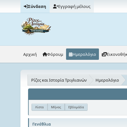
Σύνδεση
Εγγραφή μέλους
Αρχική
Φόρουμ
Ημερολόγιο
Εικονοθή
Ρίζες και Ιστορία Τριγλιανών
Ημερολόγιο
Λίστα
Μήνας
Εβδομάδα
Γενέθλια