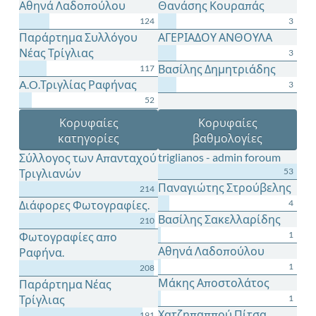
Αθηνά Λαδοπούλου
Θανάσης Κουραπάς
124
3
Παράρτημα Συλλόγου
ΑΓΕΡΙΑΔΟΥ ΑΝΘΟΥΛΑ
Νέας Τρίγλιας
3
Βασίλης Δημητριάδης
117
A.O.Τριγλίας Ραφήνας
3
52
Κορυφαίες
Κορυφαίες
κατηγορίες
βαθμολογίες
triglianos - admin foroum
Σύλλογος των Απανταχού
53
Τριγλιανών
Παναγιώτης Στρούβελης
214
4
Διάφορες Φωτογραφίες.
Βασίλης Σακελλαρίδης
210
1
Φωτογραφίες απο
Αθηνά Λαδοπούλου
Ραφήνα.
1
208
Μάκης Αποστολάτος
Παράρτημα Νέας
Τρίγλιας
1
Χατζηπαππού Πίτσα
191