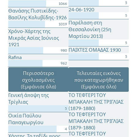
5
1066
24-06-1920
Θανάσης Πιστικίδης-
5
Βασίλης Κολυβίδης-1926
Παρέλαση στη
1019
Θεσσαλονίκη (25η
Χρόνο-Χάρτης της
Μαρτίου 2013)
Μικράς Ασίας Ιούνιος
5
1921
ΠΑΙΧΤΕΣ ΟΜΑΔΑΣ 1930
980
Rafina
5
962
Περισσότερο
Τελευταίες εικόνες
σχολιασμένες
που καταχωρήθηκαν
(Εμφάνισε όλα)
(Εμφάνισε όλα)
Γενική άποψη της
ΤΟ ΤΕΦΤΕΡΙ ΤΟΥ
Τρίγλιας
ΜΠΑΚΑΛΗ ΤΗΣ ΤΡΙΓΛΙΑΣ
(1879-1880)
5
ΤΟ ΤΕΦΤΕΡΙ ΤΟΥ
Οικία Παύλου
ΜΠΑΚΑΛΗ ΤΗΣ ΤΡΙΓΛΙΑΣ
Παπαγεωργίου
(1879-1880)
4
ΤΟ ΤΕΦΤΕΡΙ ΤΟΥ
Χάρτης. Το ταξίδι προς