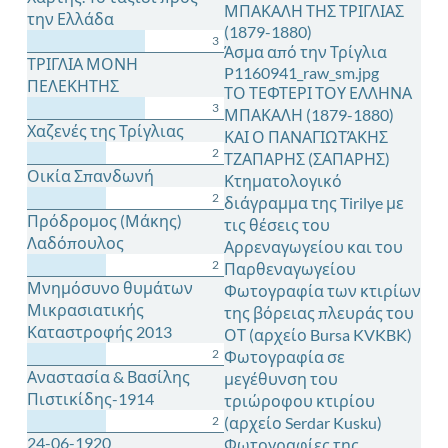
ΜΠΑΚΑΛΗ ΤΗΣ ΤΡΙΓΛΙΑΣ
την Ελλάδα
(1879-1880)
3
Άσμα από την Τρίγλια
ΤΡΙΓΛΙΑ ΜΟΝΗ
P1160941_raw_sm.jpg
ΠΕΛΕΚΗΤΗΣ
ΤΟ ΤΕΦΤΕΡΙ ΤΟΥ ΕΛΛΗΝΑ
3
ΜΠΑΚΑΛΗ (1879-1880)
Χαζενές της Τρίγλιας
ΚΑΙ Ο ΠΑΝΑΓΙΩΤΆΚΗΣ
2
ΤΖΑΠΑΡΗΣ (ΣΑΠΑΡΗΣ)
Οικία Σπανδωνή
Κτηματολογικό
2
διάγραμμα της Tirilye με
Πρόδρομος (Μάκης)
τις θέσεις του
Λαδόπουλος
Αρρεναγωγείου και του
2
Παρθεναγωγείου
Μνημόσυνο θυμάτων
Φωτογραφία των κτιρίων
Μικρασιατικής
της βόρειας πλευράς του
Καταστροφής 2013
ΟΤ (αρχείο Bursa KVKBK)
2
Φωτογραφία σε
Αναστασία & Βασίλης
μεγέθυνση του
Πιστικίδης-1914
τριώροφου κτιρίου
2
(αρχείο Serdar Kusku)
24-06-1920
Φωτογραφίες της