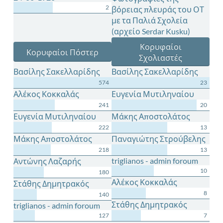
2
βόρειας πλευράς του ΟΤ
με τα Παλιά Σχολεία
(αρχείο Serdar Kusku)
Κορυφαίοι
Κορυφαίοι Πόστερ
Σχολιαστές
Βασίλης Σακελλαρίδης
Βασίλης Σακελλαρίδης
574
23
Αλέκος Κοκκαλάς
Ευγενία Μυτιληναίου
241
20
Ευγενία Μυτιληναίου
Μάκης Αποστολάτος
222
13
Μάκης Αποστολάτος
Παναγιώτης Στρούβελης
218
13
triglianos - admin foroum
Αντώνης Λαζαρής
10
180
Αλέκος Κοκκαλάς
Στάθης Δημητρακός
8
140
Στάθης Δημητρακός
triglianos - admin foroum
127
7