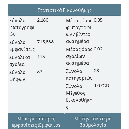
Στατιστικά Εικονοθήκης
2,180
0.35
Σύνολο
Μέσος όρος
φωτογραφι
φωτογραφι
ών
ών / βίντεο
ανά ημέρα
715,888
Σύνολο
0.02
Εμφανίσεις
Μέσος όρος
σχολίων
116
Συνολικά
ανά ημέρα
σχόλια
38
Σύνολο
62
Σύνολο
κατηγοριών
ψήφων
1.07GB
Σύνολο
Μέγεθος
Εικονοθήκη
ς
Με περισσότερες
Με την καλύτερη
εμφανίσεις
(Εμφάνισε
βαθμολογία