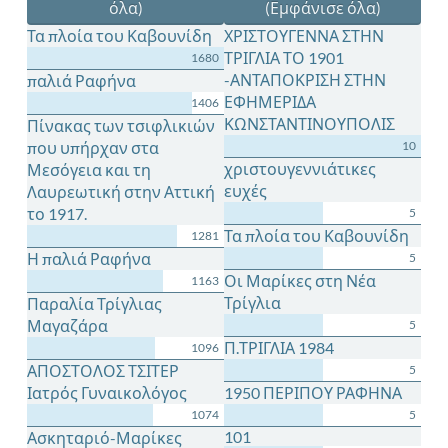
όλα)
(Εμφάνισε όλα)
Τα πλοία του Καβουνίδη
ΧΡΙΣΤΟΥΓΕΝΝΑ ΣΤΗΝ
ΤΡΙΓΛΙΑ ΤΟ 1901
1680
-ΑΝΤΑΠΟΚΡΙΣΗ ΣΤΗΝ
παλιά Ραφήνα
ΕΦΗΜΕΡΙΔΑ
1406
ΚΩΝΣΤΑΝΤΙΝΟΥΠΟΛΙΣ
Πίνακας των τσιφλικιών
που υπήρχαν στα
10
χριστουγεννιάτικες
Μεσόγεια και τη
ευχές
Λαυρεωτική στην Αττική
το 1917.
5
Τα πλοία του Καβουνίδη
1281
Η παλιά Ραφήνα
5
Οι Μαρίκες στη Νέα
1163
Τρίγλια
Παραλία Τρίγλιας
Μαγαζάρα
5
Π.ΤΡΙΓΛΙΑ 1984
1096
ΑΠΟΣΤΟΛΟΣ ΤΣΙΤΕΡ
5
Ιατρός Γυναικολόγος
1950 ΠΕΡΙΠΟΥ ΡΑΦΗΝΑ
1074
5
101
Ασκηταριό-Μαρίκες