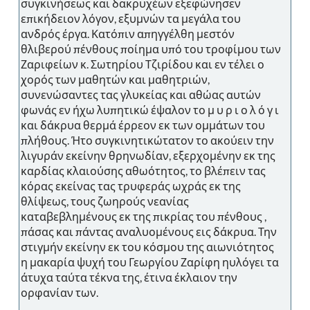
συγκινήσεως και δακρυχέων εξεφώνησεν
επικήδειον λόγον, εξυμνών τα μεγάλα του
ανδρός έργα. Κατόπιν απηγγέλθη μεστόν
θλιβερού πένθους ποίημα υπό του τροφίμου των
Ζαριφείων κ. Σωτηρίου Τζιρίδου και εν τέλει ο
χορός των μαθητών και μαθητριών,
συνενώσαντες τας γλυκείας και αθώας αυτών
φωνάς εν ήχω λυπητικώ έψαλον το μ υ ρ ι ο λ ό γ ι
και δάκρυα θερμά έρρεον εκ των ομμάτων του
πλήθους. Ήτο συγκινητικώτατον το ακούειν την
λιγυράν εκείνην θρηνωδίαν, εξερχομένην εκ της
καρδίας κλαιούσης αθωότητος, το βλέπειν τας
κόρας εκείνας τας τρυφεράς ωχράς εκ της
θλίψεως, τους ζωηρούς νεανίας
καταβεβλημένους εκ της πικρίας του πένθους ,
πάσας και πάντας αναλυομένους εις δάκρυα. Την
στιγμήν εκείνην εκ του κόσμου της αιωνιότητος
η μακαρία ψυχή του Γεωργίου Ζαρίφη ηυλόγει τα
άτυχα ταύτα τέκνα της, έτινα έκλαιον την
ορφανίαν των.