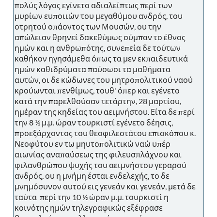
πολύς λόγος εγίνετο αδιαλείπτως περί των
μυρίων ευποιιών του μεγαθύμου ανδρός, του
οτρητού οπάοντος των Μουσών, ου την
απώλειαν θρηνεί δακεθύμως σύμπαν το έθνος
ημών και η ανθρωπότης, συνεπεία δε τούτων
καθήκον ηγησάμεθα όπως τα μεν εκπαιδευτικά
ημών καθιδρύματα παύσωσι τα μαθήματα
αυτών, οι δε κώδωνες του μητροπολιτικού ναού
κρούωνται πενθίμως, τουθ' όπερ και εγένετο
κατά την παρελθούσαν τετάρτην, 28 μαρτίου,
ημέραν της κηδείας του αειμνήστου. Είτα δε περί
την 8 ½ μ.μ. ώραν τουρκιστί εγένετο δέησις,
προεξάρχοντος του θεοφιλεστάτου επισκόπου κ.
Νεοφύτου εν τω μηυτοπολιτικώ ναώ υπέρ
αιωνίας αναπαύσεως της φιλευσπλάχνου και
φιλανθρώπου ψυχής του αειμνήστου γεραρού
ανδρός, ου η μνήμη έσται ενδελεχής, το δε
μνημόσυνον αυτού εις γενεάν και γενεάν, μετά δε
ταύτα περί την 10 ½ ώραν μ.μ. τουρκιστί η
κοινότης ημών τηλεγραφικώς εξέφρασε