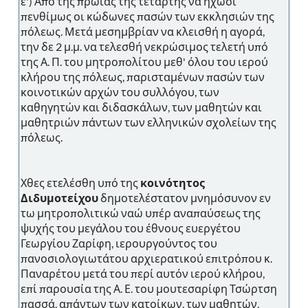
ε') Από της πρωίας της τετάρτης να ηχώσι
πενθίμως οι κώδωνες πασών των εκκλησιών της
πόλεως. Μετά μεσημβρίαν να κλεισθή η αγορά,
την δε 2 μ.μ. να τελεσθή νεκρώσιμος τελετή υπό
της Α. Π. του μητροπολίτου μεθ' όλου του ιερού
κλήρου της πόλεως, παρισταμένων πασών των
κοινοτικών αρχών του συλλόγου, των
καθηγητών και διδασκάλων, των μαθητών και
μαθητριών πάντων των ελληνικών σχολείων της
πόλεως.
Χθες ετελέσθη υπό της
κοινότητος
Διδυμοτείχου
δημοτελέστατον μνημόσυνον εν
τω μητροπολιτικώ ναώ υπέρ αναπαύσεως της
ψυχής του μεγάλου του έθνους ευεργέτου
Γεωργίου Ζαρίφη, ιερουργούντος του
πανοσιολογιωτάτου αρχιερατικού επιτρόπου κ.
Παναρέτου μετά του περί αυτόν ιερού κλήρου,
επί παρουσία της Α. Ε. του μουτεσαρίφη Τσώρτση
πασσά, απάντων των κατοίκων, των μαθητών,