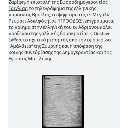
Ζαρίφη, η
επιστολή της Εφοροδημογεροντίας
Τριγλίας
, το τηλεγράφημα της ελληνικής
παροικίας Βραίλας, το ψήφισμα της εν Μεγάλω
Ρεύματι Αδελφότητος "ΠΡΟΟΔΟΣ", επιγράμματα,
το ποίημα στην ελληνική του εν Αδριανουπόλει
προξένου της γαλλικής δημοκρατίας κ. Gustave
Laffon, το σχετικό ρεπορτάζ από την εφημερίδα
"Αμάλθεια" της Σμύρνης και η απόφαση της
κοινής συνεδρίασης της Δημογεροντίας και της
Εφορίας Μυτιλήνης.