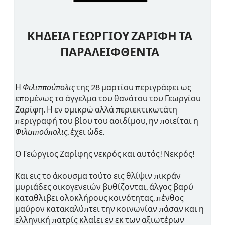
ΚΗΔΕΙΑ ΓΕΩΡΓΙΟΥ ΖΑΡΙΦΗ ΤΑ
ΠΑΡΑΛΕΙΦΘΕΝΤΑ
Η
Φιλιππούπολις
της 28 μαρτίου περιγράφει ως
επομένως το άγγελμα του θανάτου του Γεωργίου
Ζαρίφη. Η εν σμικρώ αλλά περιεκτικωτάτη
περιγραφή του βίου του αοιδίμου, ην ποιείται η
Φιλιππούπολις
, έχει ώδε.
Ο Γεώργιος Ζαρίφης νεκρός και αυτός! Νεκρός!
Και εις το άκουσμα τούτο εις θλίψιν πικράν
μυριάδες οικογενειών βυθίζονται, άλγος βαρύ
καταθλιβει ολοκλήρους κοινότητας, πένθος
μαύρον κατακαλύπτει την κοινωνίαν πάσαν και η
ελληνική πατρίς κλαίει εν εκ των αξιωτέρων