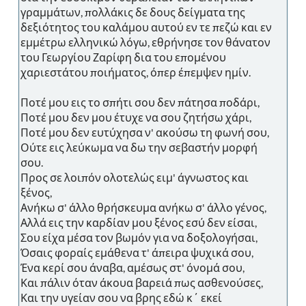
γραμμάτων, πολλάκις δε δους δείγματα της
δεξιότητος του καλάμου αυτού εν τε πεζώ και εν
εμμέτρω ελληνικώ λόγω, εθρήνησε τον θάνατον
του Γεωργίου Ζαρίφη δια του επομένου
χαριεστάτου ποιήματος, όπερ έπεμψεν ημίν.
Ποτέ μου εις το σπήτι σου δεν πάτησα ποδάρι,
Ποτέ μου δεν μου έτυχε να σου ζητήσω χάρι,
Ποτέ μου δεν ευτύχησα ν' ακούσω τη φωνή σου,
Ούτε εις λεύκωμα να δω την σεβαστήν μορφή
σου.
Προς σε λοιπόν ολοτελώς ειμ' άγνωστος και
ξένος,
Ανήκω σ' άλλο θρήσκευμα ανήκω σ' άλλο γένος,
Αλλά εις την καρδίαν μου ξένος εσύ δεν είσαι,
Σου είχα μέσα τον βωμόν για να δοξολογήσαι,
Όσαις φοραίς εμάθενα τ' άπειρα ψυχικά σου,
Ένα κερί σου άναβα, αμέσως στ' όνομά σου,
Και πάλιν όταν άκουα βαρειά πως ασθενούσες,
Και την υγείαν σου να βρης εδώ κ΄ εκεί