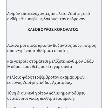
Λιγρόν επιστενάχοντες απωλεία, Ζαρίφη, σεύ
ανθέμεθ' ευσεβέως δάκρυσι τον στέφανον.
ΚΛΕΟΒΟΥΛΟΣ ΚΟΚΟΛΑΤΟΣ
Αίλινα μοι αίαζε πρόπαν Βυζάντιος άστυ πατρός
αποφθιμένου κυδδίμου ευποιίης
και γοεροίς στομάτεσι μελίζετε πένθιμον ώδάν
Μούσαι ευανθείς, ουκέτι γαρ ορνία
ηελίσιο φάος τερψίμβροτον ακάμας υμών
ευεργός Ζαρίφης, κύδος Αχαιίαδος.
Τύνη δ' αυ πενίη οίτον πολυπήμον' οδύρευ
οξυτόνοιοι γοαίς πένθιμα εσσαμένη.