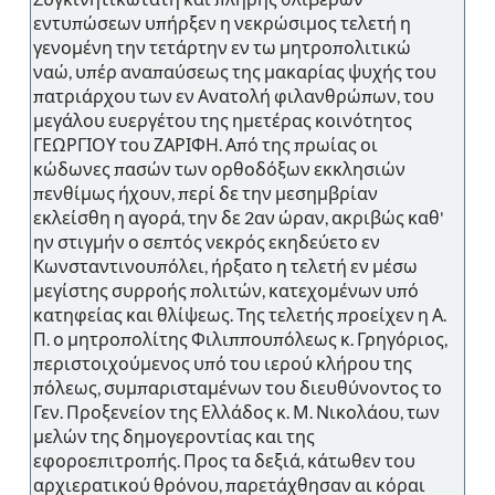
εντυπώσεων υπήρξεν η νεκρώσιμος τελετή η
γενομένη την τετάρτην εν τω μητροπολιτικώ
ναώ, υπέρ αναπαύσεως της μακαρίας ψυχής του
πατριάρχου των εν Ανατολή φιλανθρώπων, του
μεγάλου ευεργέτου της ημετέρας κοινότητος
ΓΕΩΡΓΙΟΥ του ΖΑΡΙΦΗ. Από της πρωίας οι
κώδωνες πασών των ορθοδόξων εκκλησιών
πενθίμως ήχουν, περί δε την μεσημβρίαν
εκλείσθη η αγορά, την δε 2αν ώραν, ακριβώς καθ'
ην στιγμήν ο σεπτός νεκρός εκηδεύετο εν
Κωνσταντινουπόλει, ήρξατο η τελετή εν μέσω
μεγίστης συρροής πολιτών, κατεχομένων υπό
κατηφείας και θλίψεως. Της τελετής προείχεν η Α.
Π. ο μητροπολίτης Φιλιππουπόλεως κ. Γρηγόριος,
περιστοιχούμενος υπό του ιερού κλήρου της
πόλεως, συμπαρισταμένων του διευθύνοντος το
Γεν. Προξενείον της Ελλάδος κ. Μ. Νικολάου, των
μελών της δημογεροντίας και της
εφοροεπιτροπής. Προς τα δεξιά, κάτωθεν του
αρχιερατικού θρόνου, παρετάχθησαν αι κόραι