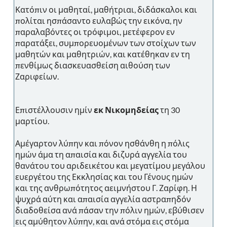
Κατόπιν οι μαθηταί, μαθήτριαι, διδάσκαλοι και
πολίται ησπάσαντο ευλαβώς την εικόνα, ην
παραλαβόντες οι τρόφιμοι, μετέφερον εν
παρατάξει, συμπορευομένων των στοίχων των
μαθητών και μαθητριών, και κατέθηκαν εν τη
πενθίμως διασκευασθείση αιθούση των
Ζαριφείων.
Επιστέλλουσιν ημίν
εκ Νικομηδείας
τη 30
μαρτίου.
Αμέγαρτον λύπην και πόνον ησθάνθη η πόλις
ημών άμα τη απαισία και διζυρά αγγελία του
θανάτου του αριδεικέτου και μεγατίμου μεγάλου
ευεργέτου της Εκκλησίας και του Γένους ημών
και της ανθρωπότητος αειμνήστου Γ. Ζαρίφη. Η
ψυχρά αύτη και απαισία αγγελία αστραπηδόν
διαδοθείσα ανά πάσαν την πόλιν ημών, εβύθισεν
εις αμύθητον λύπην, και ανά στόμα εις στόμα