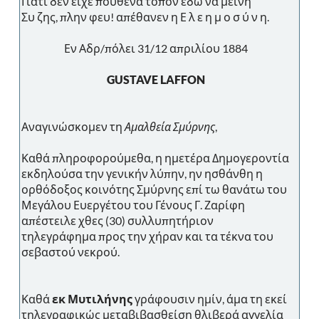
Γιατί δεν είχε πουθενά τόπον εδώ να μείνη
Συ ζης, πλην φευ! απέθανεν η Ε λ ε η μ ο σ ύ ν η.
Εν Αδρ/πόλει 31/12 απριλίου 1884
GUSTAVE LAFFON
Αναγινώσκομεν τη
Αμαλθεία Σμύρνης
,
Καθά πληροφορούμεθα, η ημετέρα Δημογεροντία
εκδηλούσα την γενικήν λύπην, ην ησθάνθη η
ορθόδοξος κοινότης Σμύρνης επί τω θανάτω του
Μεγάλου Ευεργέτου του Γένους Γ. Ζαρίφη
απέστειλε χθες (30) συλλυπητήριον
τηλεγράφημα προς την χήραν και τα τέκνα του
σεβαστού νεκρού.
Καθά
εκ Μυτιλήνης
γράφουσιν ημίν, άμα τη εκεί
τηλεγραφικώς μεταβιβασθείση θλιβερά αγγελία