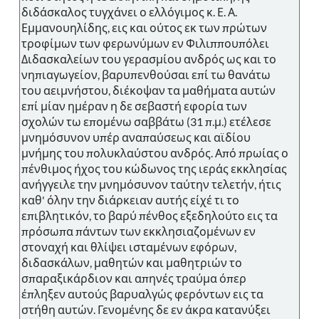
διδάσκαλος τυγχάνει ο ελλόγιμος κ. Ε. Α.
Εμμανουηλίδης, εις και ούτος εκ των πρώτων
τροφίμων των φερωνύμων εν Φιλιππουπόλει
Διδασκαλείων του γερασμίου ανδρός ως και το
νηπιαγωγείον, βαρυπενθούσαι επί τω θανάτω
του αειμνήστου, διέκοψαν τα μαθήματα αυτών
επί μίαν ημέραν η δε σεβαστή εφορία των
σχολών τω επομένω σαββάτω (31 π.μ.) ετέλεσε
μνημόσυνον υπέρ αναπαύσεως και αϊδίου
μνήμης του πολυκλαύστου ανδρός. Από πρωίας ο
πένθιμος ήχος του κώδωνος της ιεράς εκκλησίας
ανήγγειλε την μνημόσυνον ταύτην τελετήν, ήτις
καθ' όλην την διάρκειαν αυτής είχέ τι το
επιβλητικόν, το βαρύ πένθος εξεδηλούτο εις τα
πρόσωπα πάντων των εκκλησιαζομένων εν
στοναχή και θλίψει ισταμένων εφόρων,
διδασκάλων, μαθητών και μαθητριών το
σπαραξικάρδιον και απηνές τραύμα όπερ
έπληξεν αυτούς βαρυαλγώς φερόντων εις τα
στήθη αυτών. Γενομένης δε εν άκρα κατανύξει