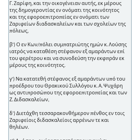
Γ. Ζαρίφη, και την οικογένειαν αυτής, εκ μέρους
της δημογεροντίας εν ονόματι της κοινότητος
και της εφοροεπιτροπείας εν ονόματι των
Ζαριφείων διαδασκαλείων και των σχολείων της
πόλεως,
β') Ο εν Κων/πόλει συμπατριώτης ημών κ. Λούσης
ιατρός να καταθέση στέφανον εξ αμαράντων επί
του φερέτρου και να συνοδεύση την εκφπράν εκ
μέρους της κοινότητος.
γ') Να κατατεθή στέφανος εξ αμαράντων υπό του
προέδρου του Θρακικού Συλλόγου κ. Α. Ψυχάρη
ως αντιπροσώπου της εφοροεπιτροπείας και των
Ζ. Διδασκαλείων,
δ') Διετάχθη τεσσαρακονθήμερον πένθος εν τοις
Ζαριφείοις διδασκαλείοις αρρένων τε και
θηλέων.