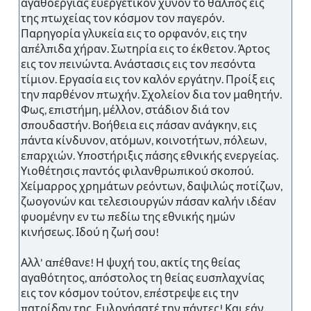
αγαθοεργίας ευεργετικόν χύνον το θάλπος εις
της πτωχείας τον κόσμον τον παγερόν.
Παρηγορία γλυκεία εις το ορφανόν, εις την
απέλπιδα χήραν. Σωτηρία εις το έκθετον. Άρτος
εις τον πεινώντα. Ανάστασις εις τον πεσόντα
τίμιον. Εργασία εις τον καλόν εργάτην. Προίξ εις
την παρθένον πτωχήν. Σχολείον δια τον μαθητήν.
Φως, επιστήμη, μέλλον, στάδιον διά τον
σπουδαστήν. Βοήθεια εις πάσαν ανάγκην, εις
πάντα κίνδυνον, ατόμων, κοινοτήτων, πόλεων,
επαρχιών. Υποστήριξις πάσης εθνικής ενεργείας.
Υιοθέτησις παντός φιλανθρωπικού σκοπού.
Χείμαρρος χρημάτων ρεόντων, δαψιλώς ποτίζων,
ζωογονών και τελεσιουργών πάσαν καλήν ιδέαν
φυομένην εν τω πεδίω της εθνικής ημών
κινήσεως. Ιδού η ζωή σου!
Αλλ' απέθανε! Η ψυχή του, ακτίς της θείας
αγαθότητος, απόστολος τη θείας ευσπλαχνίας
εις τον κόσμον τούτον, επέστρεψε εις την
πατρίδαν της. Ευλογήσατέ την πάντες! Και εάν