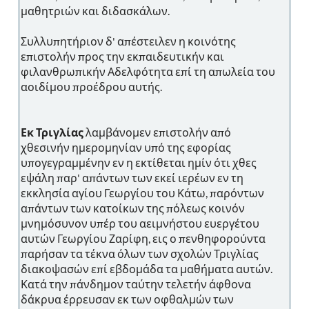
μαθητριών και διδασκάλων.
Συλλυπητήριον δ' απέστειλεν η κοινότης
επιστολήν προς την εκπαιδευτικήν και
φιλανθρωπικήν Αδελφότητα επί τη απωλεία του
αοιδίμου προέδρου αυτής.
Εκ Τριγλίας
λαμβάνομεν επιστολήν από
χθεσινήν ημερομηνίαν υπό της εφορίας
υπογεγραμμένην εν η εκτίθεται ημίν ότι χθες
εψάλη παρ' απάντων των εκεί ιερέων εν τη
εκκλησία αγίου Γεωργίου του Κάτω, παρόντων
απάντων των κατοίκων της πόλεως κοινόν
μνημόσυνον υπέρ του αειμνήστου ευεργέτου
αυτών Γεωργίου Ζαρίφη, εις ο πενθηφορούντα
παρήσαν τα τέκνα όλων των σχολών Τριγλίας
διακοψασών επί εβδομάδα τα μαθήματα αυτών.
Κατά την πάνδημον ταύτην τελετήν άφθονα
δάκρυα έρρευσαν εκ των οφθαλμών των