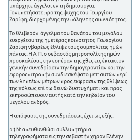
υπάρχητε άγγελοι εν τη δημιουργία.
Γονυπετήσατε προ της ψυχής του Γεωργίου
Ζαρίφη, διερχομένης την πόλην της αιωνιότητος.
Το θλιβερόν άγγελμα του θανάτου του μεγάλου
ευεργέτου της ημετέρας κοινότητος Γεωεργίου
Ζαρίφη νβαρέως έθλιψε τους συμπολίτας ημών
πάντας. Η Α. Π. ο σεβαστός μητροπολίτης ημών
προσκαλέσας την εσπέραν της χθες εις έκτακτον
γενικήν συνεδρίασιν την δημογεροντίαν και την
εφοροεπιτροπήν συνδιεσκέψατο μετ' αυτών περί
των ληπτέων μέτρων προς έκφρασιν της θλίψεως
της πόλεως επί τω δεινώ δυστυχήματι και προς
εκπροσώπευσιν αυτής κατά την κηδείαν του
μεγάλου ανδρός.
Η απόφασις της συνεδριάσεως έχει ως εξής,
α') Ν' απευθυνθώσι συλλυπητήρια
τηλεγραφήματα εις την σεβαστήν χήραν Ελένην