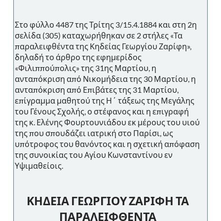
Στο φύλλο 4487 της Τρίτης 3/15.4.1884 και στη 2η
σελίδα (305) καταχωρήθηκαν σε 2 στήλες «Τα
παραλειφθέντα της Κηδείας Γεωργίου Ζαρίφη»,
δηλαδή το άρθρο της εφημερίδος
«Φιλιππούπολις» της 31ης Μαρτίου, η
ανταπόκριση από Νικομήδεια της 30 Μαρτίου, η
ανταπόκριση από Επιβάτες της 31 Μαρτίου,
επίγραμμα μαθητού της Η΄ τάξεως της Μεγάλης
του Γένους Σχολής, ο στέφανος και η επιγραφή
της κ. Ελένης Φουρτουνιάδου εκ μέρους του υιού
της που σπουδάζει ιατρική στο Παρίσι, ως
υπότροφος του θανόντος και η σχετική απόφαση
της συνοικίας του Αγίου Κωνσταντίνου εν
Υψιμαθείοις.
ΚΗΔΕΙΑ ΓΕΩΡΓΙΟΥ ΖΑΡΙΦΗ ΤΑ
ΠΑΡΑΛΕΙΦΘΕΝΤΑ