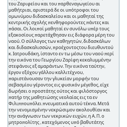
του Ζαριφείου και του παρθεναγωγείου αι
μαθήτριαι, αριστερά δε οι υπότροφοι του
ομωνύμου διδασκαλείου και οι μαθηταί της
κεντρικής σχολής πενθηφορούντες πάντες και
πάσαι. Οι λοιποί μαθηταί εν συνόλω υπέρ τους
εξακοσίους παρετάχθησαν εις διάφορα μέρη του
ναού. Ο σύλλογος των καθηγητών, διδασκάλων
και διδασκαλισσών, προέχοντοςτου διευθυντού
κ. Ιατρουδάκη, ίσταντο εν τω μέσω του ναού περί
την εικόνα του Γεωργίου Ζαρίφη κεκαλυμμένην
στεφάνοις εξ αμαράντων. Την εικόνα ταύτην,
έργον εξόχου γάλλου καλλιτέχνου,
παριστάνουσαν την γλυκείαν μορφήν του
σεβασμίου γέροντος εις φυσικόν μέγεθος, είχε
δωρήσει ο προστάτης ούτος και φιλόστοργος
πατήρ της μαθητιώσης νεολαίας εις τα εν
Φιλιππουπόλει πνευματικά αυτού τέκνα. Μετά
την νενομισμένην νεκρώσιμον ακολουθίαν και
την ανάγνωσιν των νεκρικών ευχών, η Α. Π. ο
μητροπολίτης , κατεχόμενος υπό βαθυτάτης