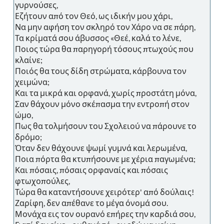
γυρνούσες,
Εζήτουν από τον Θεό, ως ιδικήν μου χάρι,
Να μην αφήση τον σκληρό τον Χάρο να σε πάρη,
Τα κρίματά σου άβυσσος «Θεέ, καλά το λένε,
Ποιος τώρα θα παρηγορή τόσους πτωχούς που
κλαίνε;
Ποιός θα τους δίδη στρώματα, κάρβουνα τον
χειμώνα;
Και τα μικρά και ορφανά, χωρίς προστάτη μόνα,
Σαν θάχουν μόνο σκέπασμα την εντροπή στον
ώμο,
Πως θα τολμήσουν του Σχολειού να πάρουνε το
δρόμο;
Όταν δεν θάχουνε ψωμί γυμνά και λερωμένα,
Ποια πόρτα θα κτυπήσουνε με χέρια παγωμένα;
Και πόσαις, πόσαις ορφαναίς και πόσαις
φτωχοπούλες,
Τώρα θα καταντήσουνε χειρότερ' από δούλαις!
Ζαρίφη, δεν απέθανε το μέγα όνομά σου.
Μονάχα εις τον ουρανό επήρες την καρδιά σου,