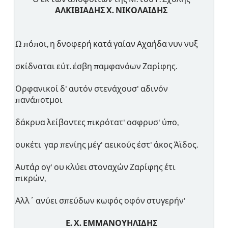
ΑΛΚΙΒΙΑΔΗΣ Χ. ΝΙΚΟΛΑΙΔΗΣ
Ω πόποι, η δνοφερή κατά γαίαν Αχαήδα νυν νυξ
σκίδναται εύτ. έσβη παμφανόων Ζαρίφης.
Ορφανικοί δ' αυτόν στενάχουσ' αδινόν
πανάποτμοι
δάκρυα λείβοντες πικρότατ' οσφρυσ' ύπο,
ουκέτι γαρ πενίης μέγ' αεικούς έστ' άκος Άϊδος.
Αυτάρ ογ' ου κλύει στοναχών Ζαρίφης έτι
πικρών,
Αλλ΄ ανύει σπεύδων κωφός οφόν στυγερήν'
Ε. Χ. ΕΜΜΑΝΟΥΗΛΙΔΗΣ