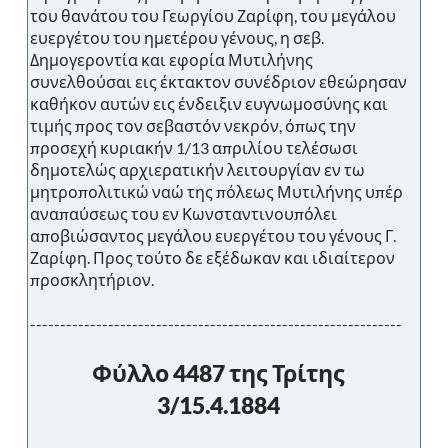
του θανάτου του Γεωργίου Ζαρίφη, του μεγάλου
ευεργέτου του ημετέρου γένους, η σεβ.
Δημογεροντία και εφορία Μυτιλήνης
συνελθούσαι εις έκτακτον συνέδριον εθεώρησαν
καθήκον αυτών εις ένδειξιν ευγνωμοσύνης και
τιμής προς τον σεβαστόν νεκρόν, όπως την
προσεχή κυριακήν 1/13 απριλίου τελέσωσι
δημοτελώς αρχιερατικήν λειτουργίαν εν τω
μητροπολιτικώ ναώ της πόλεως Μυτιλήνης υπέρ
αναπαύσεως του εν Κωνσταντινουπόλει
αποβιώσαντος μεγάλου ευεργέτου του γένους Γ.
Ζαρίφη. Προς τούτο δε εξέδωκαν και ιδιαίτερον
προσκλητήριον.
--------------------------------------------------------------
Φύλλο 4487 της Τρίτης
3/15.4.1884