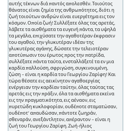
αυτής τέκνων διά παντός απολεσθέν. Τοιούτος
θάνατος είναι ζημία της ανθρωπότητος, διότι η
ζωή τοιούτων ανδρών είναι ευεργέτημα εις τον
κόσμον. Οποία ζωή! Συλλέξατε όλας τας αρετάς,
λάβετε τα αισθήματα τα ευγενή πάντα, τα υψηλά
τα μεγάλα, επιχύσατε την αγαθοτέραν έκφρασιν
του αγαθού, την γλυκυτέραν ιδέαν της
γλυκυτέρας αγάπης, δώσατε την τελειοτέραν
αποτύπωσιν του έρωτος προς την πατρίδα,
συλλέξατε πάντα ταύτα, ενσταλλάξετέ τα εν μια
καρδία παλλούση, σφριγώση, συγκινουμένη,
ζώση – είναι η καρδία του Γεωργίου Ζαρίφη! Και
τώρα θέσατε εις αεικίνητον αγαθοεργίας
ενέργειαν την καρδίαν ταύτην, όλας ταύτας τας
αρετάς εις την πράξιν, όλα τα αισθήματα εκείνα
εις την πραγματικότητα, εις αέναον, εις
πυρετώδη κυκλοφορίαν, ουδέποτε σταματώσαν,
ουδέποτ' απαυδώσαν, πάντοτε ζωηράν,
σθεναράν, ανεξάντλητον, απέραντον – είναι η
ζωή του Γεωργίου Ζαρίφη. Ζωή-ήλιος