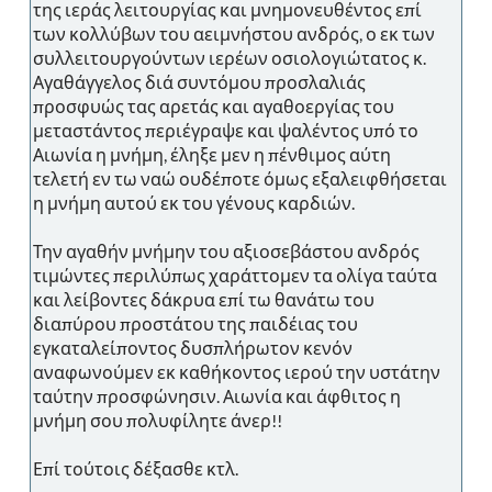
της ιεράς λειτουργίας και μνημονευθέντος επί
των κολλύβων του αειμνήστου ανδρός, ο εκ των
συλλειτουργούντων ιερέων οσιολογιώτατος κ.
Αγαθάγγελος διά συντόμου προσλαλιάς
προσφυώς τας αρετάς και αγαθοεργίας του
μεταστάντος περιέγραψε και ψαλέντος υπό το
Αιωνία η μνήμη, έληξε μεν η πένθιμος αύτη
τελετή εν τω ναώ ουδέποτε όμως εξαλειφθήσεται
η μνήμη αυτού εκ του γένους καρδιών.
Την αγαθήν μνήμην του αξιοσεβάστου ανδρός
τιμώντες περιλύπως χαράττομεν τα ολίγα ταύτα
και λείβοντες δάκρυα επί τω θανάτω του
διαπύρου προστάτου της παιδέιας του
εγκαταλείποντος δυσπλήρωτον κενόν
αναφωνούμεν εκ καθήκοντος ιερού την υστάτην
ταύτην προσφώνησιν. Αιωνία και άφθιτος η
μνήμη σου πολυφίλητε άνερ!!
Επί τούτοις δέξασθε κτλ.