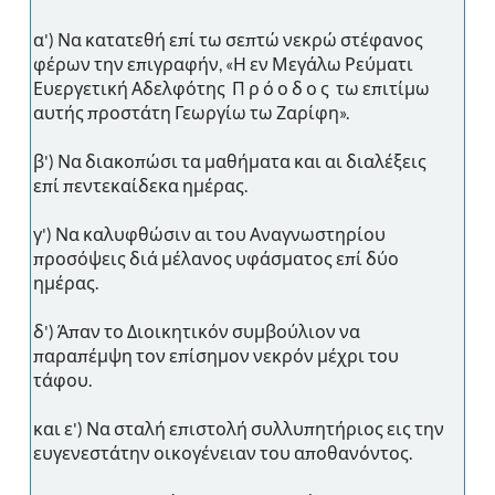
α') Να κατατεθή επί τω σεπτώ νεκρώ στέφανος
φέρων την επιγραφήν, «Η εν Μεγάλω Ρεύματι
Ευεργετική Αδελφότης Π ρ ό ο δ ο ς τω επιτίμω
αυτής προστάτη Γεωργίω τω Ζαρίφη».
β') Να διακοπώσι τα μαθήματα και αι διαλέξεις
επί πεντεκαίδεκα ημέρας.
γ') Να καλυφθώσιν αι του Αναγνωστηρίου
προσόψεις διά μέλανος υφάσματος επί δύο
ημέρας.
δ') Άπαν το Διοικητικόν συμβούλιον να
παραπέμψη τον επίσημον νεκρόν μέχρι του
τάφου.
και ε') Να σταλή επιστολή συλλυπητήριος εις την
ευγενεστάτην οικογένειαν του αποθανόντος.