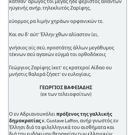
κάτθαν' αρωγός τοι μέγας ηδέ φέριστος απάντων
ηϋγενής ανήρ, τηλεκλυτός Ζαρίφης,
εύορμος ρα λιμήν χηράων ορφανικών τε.
Και συ δ' αύτ' Έλλην χθων αλίαστον ίει,
γνήσιος οίς σεύ, προστάτης άλλων μεγάθυμος
τέκνων σεύ αγαπών εύγμά τοι ορθοδόκοις
Γεώργιος Ζαρίφης ίκετ' ες κρατεροί Αίδαο ου
μνήστις θαλερά ζήσετ' εν ευλογίαις.
ΓΕΩΡΓΙΟΣ ΒΑΦΕΙΑΔΗΣ
(εκ των τελειοφοίτων)
Ο εν Αδριανουπόλει
πρόξενος της γαλλικής
δημοκρατίας
κ. Gustave Laffon, ανήρ γνωστός εν
Έλλησι διά τα φιλελληνικά του αισθήματα και
διά την ευδόκιμον θεραπείαν των ελληνικών