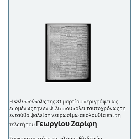
Η
Φιλιππούπολις
της 31 μαρτίου περιγράφει ως
επομένως την εν Φιλιππουπόλει ταυτοχρόνως τη
ενταύθα ψαλείση νεκρωσίμω ακολουθία επί τη
Γεωργίου Ζαρίφη
τελετή του
.
Συγκινητικωτάτη και πλήρης θλιβερών