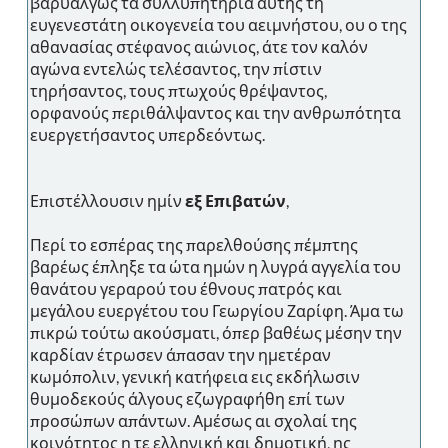
βαρυαλγώς τα συλλυπητήρια αυτής τη
ευγενεστάτη οικογενεία του αειμνήστου, ου ο της
αθανασίας στέφανος αιώνιος, άτε τον καλόν
αγώνα εντελώς τελέσαντος, την πίστιν
τηρήσαντος, τους πτωχούς θρέψαντος,
ορφανούς περιθάλψαντος και την ανθρωπότητα
ευεργετήσαντος υπερδεόντως.
Επιστέλλουσιν ημίν
εξ Επιβατών
,
Περί το εσπέρας της παρελθούσης πέμπτης
βαρέως έπληξε τα ώτα ημών η λυγρά αγγελία του
θανάτου γεραρού του έθνους πατρός και
μεγάλου ευεργέτου του Γεωργίου Ζαρίφη. Άμα τω
πικρώ τούτω ακούσματι, όπερ βαθέως μέσην την
καρδίαν έτρωσεν άπασαν την ημετέραν
κωμόπολιν, γενική κατήφεια εις εκδήλωσιν
θυμοδεκούς άλγους εζωγραφήθη επί των
προσώπων απάντων. Αμέσως αι σχολαί της
κοινότητος η τε ελληνική και δημοτική, ης