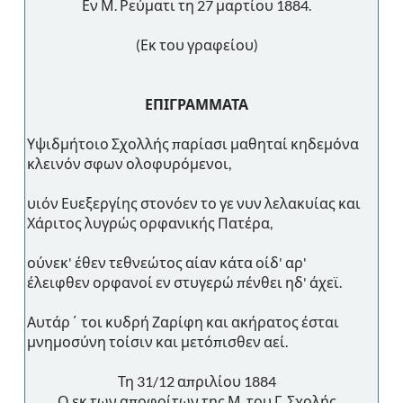
Εν Μ. Ρεύματι τη 27 μαρτίου 1884.
(Εκ του γραφείου)
ΕΠΙΓΡΑΜΜΑΤΑ
Υψιδμήτοιο Σχολλής παρίασι μαθηταί κηδεμόνα
κλεινόν σφων ολοφυρόμενοι,
υιόν Ευεξεργίης στονόεν το γε νυν λελακυίας και
Χάριτος λυγρώς ορφανικής Πατέρα,
ούνεκ' έθεν τεθνεώτος αίαν κάτα οίδ' αρ'
έλειφθεν ορφανοί εν στυγερώ πένθει ηδ' άχεϊ.
Αυτάρ΄ τοι κυδρή Ζαρίφη και ακήρατος έσται
μνημοσύνη τοίσιν και μετόπισθεν αεί.
Τη 31/12 απριλίου 1884
Ο εκ των αποφοίτων της Μ. του Γ. Σχολής