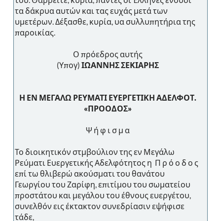
τα δάκρυα αυτών και τας ευχάς μετά των
υμετέρων. Δέξασθε, κυρία, υα συλλυπητήρια της
παροικίας.
Ο πρόεδρος αυτής
(Υπογ)
ΙΩΑΝΝΗΣ ΣΕΚΙΑΡΗΣ
Η ΕΝ ΜΕΓΑΛΩ ΡΕΥΜΑΤΙ ΕΥΕΡΓΕΤΙΚΗ ΑΔΕΛΦΟΤ.
«ΠΡΟΟΔΟΣ»
Ψ ή φ ι σ μ α
Το διοικητικόν στμβούλιον της εν Μεγάλω
Ρεύματι Ευεργετικής Αδελφότητος η Π ρ ό ο δ ο ς
επί τω θλιβερώ ακούσματι του θανάτου
Γεωργίου του Ζαρίφη, επιτίμου του σωματείου
προστάτου και μεγάλου του έθνους ευεργέτου,
συνελθόν εις έκτακτον συνεδρίασιν εψήφισε
τάδε,