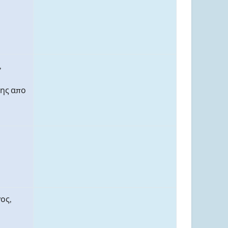
,
ης απο
ος,