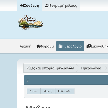
Σύνδεση
Εγγραφή μέλους
Αρχική
Φόρουμ
Ημερολόγιο
Εικονοθή
Ρίζες και Ιστορία Τριγλιανών
Ημερολόγιο
«
Λίστα
Μήνας
Εβδομάδα