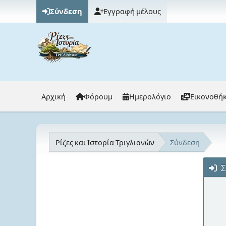
Σύνδεση
Εγγραφή μέλους
Αρχική
Φόρουμ
Ημερολόγιο
Εικονοθή
Ρίζες και Ιστορία Τριγλιανών
Σύνδεση
Σ