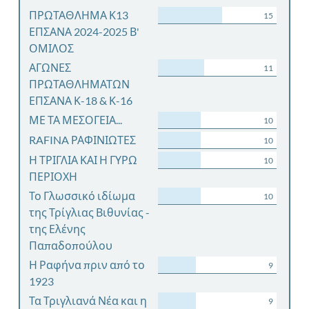
ΠΡΩΤΑΘΛΗΜΑ Κ13
15
ΕΠΣΑΝΑ 2024-2025 Β'
ΟΜΙΛΟΣ
ΑΓΩΝΕΣ
11
ΠΡΩΤΑΘΛΗΜΑΤΩΝ
ΕΠΣΑΝΑ Κ-18 & Κ-16
ΜΕ ΤΑ ΜΕΣΟΓΕΙΑ...
10
RAFINA ΡΑΦΙΝΙΩΤΕΣ
10
Η ΤΡΙΓΛΙΑ ΚΑΙ Η ΓΥΡΩ
10
ΠΕΡΙΟΧΗ
Το Γλωσσικό ιδίωμα
10
της Τρίγλιας Βιθυνίας -
της Ελένης
Παπαδοπούλου
Η Ραφήνα πριν από το
9
1923
Τα Τριγλιανά Νέα και η
9