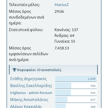
Τελευταίο μέλος:
MariosZ
Μέσος όρος
29.06
συνδεδεμένων ανά
ημέρα:
Στατιστικά φύλου:
Κανένας: 137
Άνδρας: 64
Γυναίκα: 55
Μέσος όρος
7,418.13
εμφανίσεων σελίδων
ανά ημέρα:
Κορυφαίοι 10 αποστολείς
Στάθης Δημητρακός
1,439
Βασίλης Σακελλαρίδης
560
triglianos - admin foroum
544
Μάκης Αποστολάτος
427
Αλέκος Κοκκαλάς
368