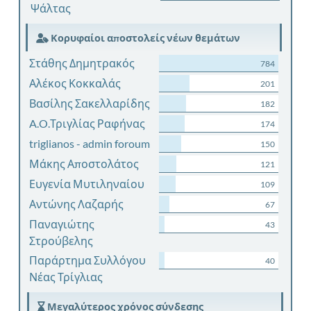
Ψάλτας
Κορυφαίοι αποστολείς νέων θεμάτων
Στάθης Δημητρακός
784
Αλέκος Κοκκαλάς
201
Βασίλης Σακελλαρίδης
182
A.O.Τριγλίας Ραφήνας
174
triglianos - admin foroum
150
Μάκης Αποστολάτος
121
Ευγενία Μυτιληναίου
109
Αντώνης Λαζαρής
67
Παναγιώτης
43
Στρούβελης
Παράρτημα Συλλόγου
40
Νέας Τρίγλιας
Μεγαλύτερος χρόνος σύνδεσης