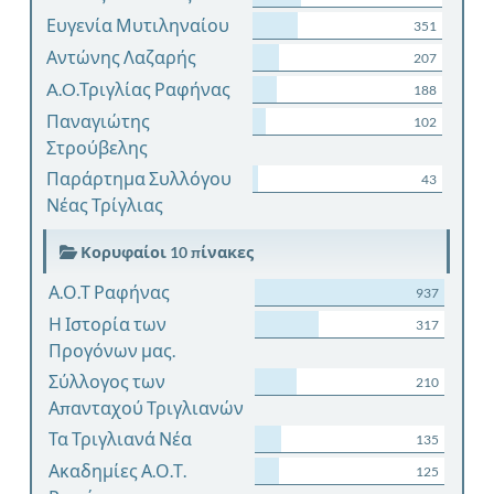
Ευγενία Μυτιληναίου
351
Αντώνης Λαζαρής
207
A.O.Τριγλίας Ραφήνας
188
Παναγιώτης
102
Στρούβελης
Παράρτημα Συλλόγου
43
Νέας Τρίγλιας
Κορυφαίοι 10 πίνακες
Α.Ο.Τ Ραφήνας
937
Η Ιστορία των
317
Προγόνων μας.
Σύλλογος των
210
Απανταχού Τριγλιανών
Τα Τριγλιανά Νέα
135
Ακαδημίες Α.Ο.Τ.
125