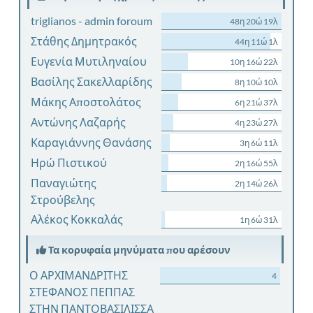
triglianos - admin foroum
48η 20ώ 19λ
Στάθης Δημητρακός
44η 11ώ 1λ
Ευγενία Μυτιληναίου
10η 16ώ 22λ
Βασίλης Σακελλαρίδης
8η 10ώ 10λ
Μάκης Αποστολάτος
6η 21ώ 37λ
Αντώνης Λαζαρής
4η 23ώ 27λ
Καραγιάννης Θανάσης
3η 6ώ 11λ
Ηρώ Πιστικού
2η 16ώ 55λ
Παναγιώτης
2η 14ώ 26λ
Στρούβελης
Αλέκος Κοκκαλάς
1η 6ώ 31λ
Τα κορυφαία μηνύματα που αρέσουν
Ο ΑΡΧΙΜΑΝΔΡΙΤΗΣ
4
ΣΤΕΦΑΝΟΣ ΠΕΠΠΑΣ
ΣΤΗΝ ΠΑΝΤΟΒΑΣΙΛΙΣΣΑ