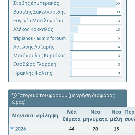
Στάθης Δημητρακός
55
Βασίλης Σακελλαρίδης
33
Ευγενία Μυτιληναίου
13
Αλέκος Κοκκαλάς
10
triglianos - admin foroum
5
Αντώνης Λαζαρής
4
Μαϊόπουλος Κυριάκος
3
Θεοδώρα Γλαράκη
3
Ηρακλής Ψάλτης
3
Ιστορικό του φόρουμ (με χρήση διαφοράς
ώρας)
Νέα
Νέα
Νέα
Περ
Μηνιαία περίληψη
θέματα
μηνύματα
μέλη
συν
2026
44
78
15